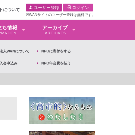
ユーザー登録
ログイン
イトについて
※WANサイトのユーザー登録は無料です。
⽴ち情報
アーカイブ
RMATION
ARCHIVES
O法⼈WANについて
NPOに寄付をする
O入会申込み
NPO年会費を払う
【抗議文】2026年3月13日第6次男女共同参画基本計画