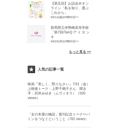
【第五回】お話会＠オン
ライン「私を知り、選ぶ
これから」
08/14(金)20時00分〜
群馬県立伊勢崎高等学校
「第7回iTanQ ア イ タ ン
キ
08/20(木)10時00分〜
もっと見る >>
人気の記事一覧
映画『美しく、黙りなさい』7/31（金）
上映後トーク：上野千鶴子さん 聞き
手：武井みゆき（ムヴィオラ）（500
views）
「女の本屋の物語」復刊記念トーク〜バ
トンをつなぐということ（782 views）