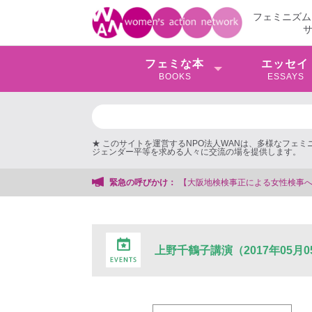
フェミニズム
フェミな本
エッセイ
BOOKS
ESSAYS
★ このサイトを運営するNPO法人WANは、多様なフェ
ジェンダー平等を求める人々に交流の場を提供します。
【大阪地検検事正による女性検事への性的暴行事件】 ◆女性検事
緊急の呼びかけ：
上野千鶴子講演（2017年05月0