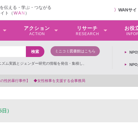
を伝える・学ぶ・つながる
〉
WANサ
サイト（
W
A
N
）
アクション
リサーチ
お役
ACTION
RESEARCH
INFO
ミニコミ図書館はこちら
NP
ミニズム実践とジェンダー研究の情報を発信・集積し、
NP
を支援する会事務局
5日）