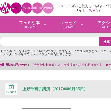
フェミニズムを伝える・学ぶ・つ
サイト（
W
A
N
）
フェミな本
エッセイ
アクシ
BOOKS
ESSAYS
ACTI
★ このサイトを運営するNPO法人WANは、多様なフェミニズム実践とジェンダー
ジェンダー平等を求める人々に交流の場を提供します。
阪地検検事正による女性検事への性的暴行事件】 ◆女性検事を支援する会事務局
緊急の呼びかけ：
上野千鶴子講演（2017年08月05日）