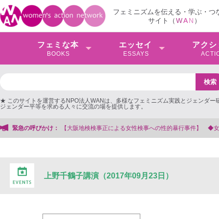
フェミニズムを伝える・学ぶ・つ
サイト（
W
A
N
）
フェミな本
エッセイ
アクシ
BOOKS
ESSAYS
ACTI
★ このサイトを運営するNPO法人WANは、多様なフェミニズム実践とジェンダー
ジェンダー平等を求める人々に交流の場を提供します。
【大阪地検検事正による女性検事への性的暴行事件】 ◆女性検事を支援する会
緊急の呼びかけ：
上野千鶴子講演（2017年09月23日）