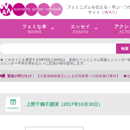
フェミニズムを伝える・学ぶ・つ
サイト（
W
A
N
）
フェミな本
エッセイ
アクシ
BOOKS
ESSAYS
ACTI
★ このサイトを運営するNPO法人WANは、多様なフェミニズム実践とジェンダー
ジェンダー平等を求める人々に交流の場を提供します。
【大阪地検検事正による女性検事への性的暴行事件】 ◆女性検事を支援する会事
緊急の呼びかけ：
上野千鶴子講演（2017年10月30日）