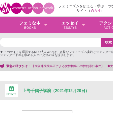
フェミニズムを伝える・学ぶ・つ
サイト（
W
A
N
）
フェミな本
エッセイ
アクシ
BOOKS
ESSAYS
ACTI
★ このサイトを運営するNPO法人WANは、多様なフェミニズム実践とジェンダー
ジェンダー平等を求める人々に交流の場を提供します。
【大阪地検検事正による女性検事への性的暴行事件】 ◆女性検事を支援する会事
緊急の呼びかけ：
上野千鶴子講演（2021年12月20日）