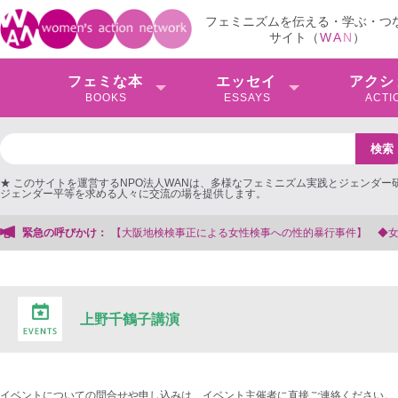
フェミニズムを伝える・学ぶ・つ
サイト（
W
A
N
）
フェミな本
エッセイ
アクシ
BOOKS
ESSAYS
ACTI
★ このサイトを運営するNPO法人WANは、多様なフェミニズム実践とジェンダー
ジェンダー平等を求める人々に交流の場を提供します。
大阪地検検事正による女性検事への性的暴行事件】 ◆女性検事を支援する会事務
緊急の呼びかけ：
上野千鶴子講演
イベントについての問合せや申し込みは、イベント主催者に直接ご連絡ください。