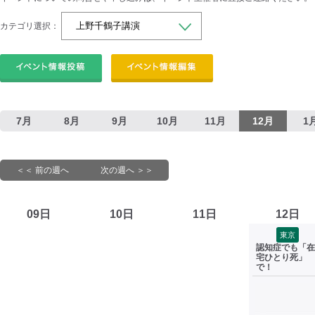
カテゴリ選択：
7月
8月
9月
10月
11月
12月
1
＜＜ 前の週へ
次の週へ ＞＞
09日
10日
11日
12日
東京
認知症でも「在
宅ひとり死」
で！