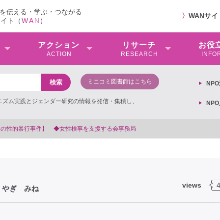
を伝える・学ぶ・つながる
〉
WANサ
サイト（
W
A
N
）
アクション
リサーチ
お役
ACTION
RESEARCH
INFO
ミニコミ図書館はこちら
NP
ミニズム実践とジェンダー研究の情報を発信・集積し、
NP
議文】2026年3月13日第6次男女共同参画基本計画の閣議決定への抗議文 ◆女性差
views
）やぎ みね