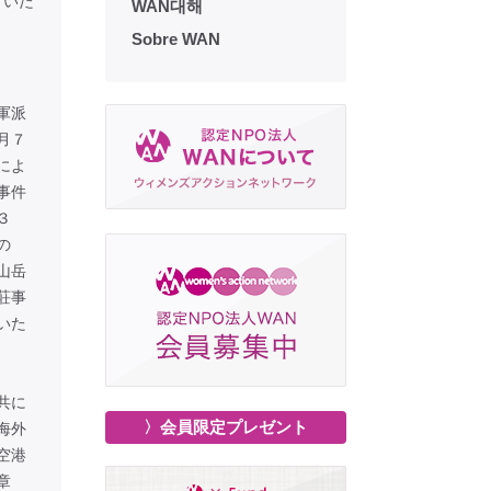
ていた
WAN대해
Sobre WAN
軍派
月７
によ
事件
３
の
山岳
荘事
いた
共に
〉会員限定プレゼント
海外
空港
断章