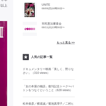
UNITE
年以上
08/09(日)16時30分〜
市民憲法審査会
08/11(火)13時30分〜
もっと見る >>
人気の記事一覧
ドキュメンタリー映画「美しく、黙りな
さい」（310 views）
「女の本屋の物語」復刊記念トーク〜バ
トンをつなぐということ（628 views）
松本俊彦／横道誠／菊池真理子／二村ヒ