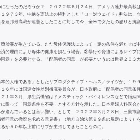
になったのだろうか？ ２０２２年６月２４日、アメリカ連邦最高裁
。１９７３年、中絶を憲法上の権利とした「ロー対ウェイド」判決は、
れを連邦最高裁が違憲としたことに対して今、全米で女たちの怒りと抗
堕胎罪が生きている。ただ母体保護法によって一定の条件を満たせば
経済的理由により母体の健康を損なう場合。②暴行や脅迫によるレイプ
の同意」を必要とする。「配偶者の同意」が必要というのは世界２０３
本的人権である」としたリプロダクティブ・ヘルス／ライツが、１９
０１６年には国連女性差別撤廃委員会が、日本政府に「配偶者の同意条
０２１年３月、厚生労働省はドメスティック・バイオレンスなどで婚姻
合に限って「同意条件を不要」とする方針を示した。日本産婦人科医会
応が進んでいるとは言い難い」として、２０２２年３月２８日、三鷹市
偶者同意の撤廃を求める意見書」（地方自治法第９９条の規定により）
はるか５０年以上前にリブが主張してきたことなのに。