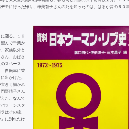
筋デモに行った帰り、樺美智子さんの死を知ったのは、はるか昔の６０
に遡る。１９
ら望んで千葉か
か、家族以外と
じさん、おばさ
女のスペース
日、自転車に乗
」に出かけた。
が大きく描かれ
と門野晴子さん
変えた。なんて
ンバラ・シスタ
バラはその後、
舎」に別れたけ