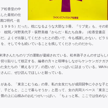
ア松香堂の中
集した最初の仕
溝口明代・佐
～１９９５）だった。枕になるような大部な３冊。『リブ史』も、その
子 校閲／河野美代子・荻野美穗『からだ・私たち自身』（松香堂書店
本だ。よくぞ出版してくださったとの思いで、今も感謝しかない。ビラ
とを、そして今も続いていることを残してくださったのだから。
米津さんたちのリブの運動が凝縮されている。松本路子さんのすばらし
を切り貼りして校正する。編者の方々と喧嘩をしながらケンケンガクガ
めた女たちの「燃えるリブ」の思いが、いっぱいに詰まっている。WAＮ
なさんに、ぜひ読んでほしいと願っている。
がある。「東京こむうぬ」の章。私の女友だちが成田闘争に小さな子
て、子どもと、ここで暮らそうか」と思って、女の共同スペース「東京
と畳の上に山積みのおむつがいっぱい。「ちょっと私、ここでは住めな