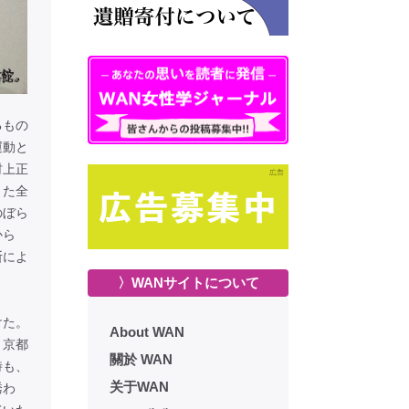
るもの
運動と
村上正
また全
のぼら
から
断によ
〉WANサイトについて
けた。
About WAN
、京都
關於 WAN
時も、
关于WAN
誘わ