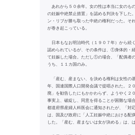
あれから５０余年。女の性は本当に女のもの
の妊娠中絶禁止措置」を認める判決を下した
ン・リブが勝ち取った中絶の権利だった。そ
が巻き起こっている。
日本もなお明治時代（１９０７年）から続く
認められているが、その条件は、①身体的・
て妊娠した場合。ただし①の場合、「配偶者
うち、１１カ国のみ。
「産む、産まない、を決める権利は女性の基
年、国連国際人口開発会議で提唱された。２
廃」を勧告したにもかかわらず、ようやく２
事実上、破綻し、同意を得ることが困難な場
都道府県産婦人科医会に通知されたが、「対
は、国及び政府に「人工妊娠中絶における配
した。「産む、産まないは女が決める」は、