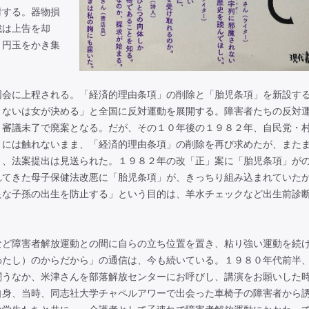
射する。器物損
裁は上告を却
１円玉をかき集
会に上程される。「経済的理由条項」の削除と「胎児条項」を新設す
まないは女が決める」と全国に反対運動を展開する。障害者たちの反対
、審議未了で廃案となる。だが、その１０年後の１９８２年、自民党・
」には触れないまま、「経済的理由条項」の削除を再び求めたが、また
月、法案提出は見送られた。１９８２年の改「正」案に「胎児条項」が
れてきた母子保健法改悪に「胎児条項」が、きっちり組み込まれていた
良な子孫の出生を防止する」という目的は、羊水チェックなど出生前診
ど障害者解放運動との間に自らの立ち位置を置き、粘り強い運動を続
わたし）のからだから」の通信は、今も続いている。１９８０年代前半
闘うなか、米津さんを部落解放センターにお呼びし、講演をお願いした
自身、当時、同志社大学チャペルアワーで出会った車椅子の障害者から