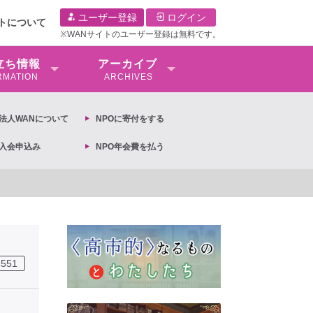
ユーザー登録
ログイン
イトについて
※WANサイトのユーザー登録は無料です。
⽴ち情報
アーカイブ
RMATION
ARCHIVES
O法⼈WANについて
NPOに寄付をする
O入会申込み
NPO年会費を払う
別撤廃条約実現アクション 亀永能布子
4551