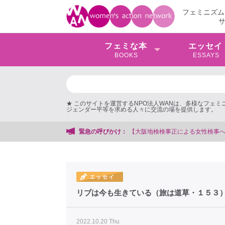
フェミニズム
フェミな本
エッセイ
BOOKS
ESSAYS
★ このサイトを運営するNPO法人WANは、多様なフェ
ジェンダー平等を求める人々に交流の場を提供します。
緊急の呼びかけ：
【抗
リブは今も生きている（旅は道草・１５３
2022.10.20 Thu