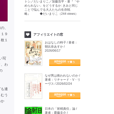
トシ／だいまりこ／加藤浩平・著『「や
められない」をどうするか: きみと同じ
ことで悩んでる大人たちの生存戦
略』 ◆だいまりこ（244 views）
前の、
 １９
アフィリエイトの窓
１枚１
おはなしの時子 / 著者：
朝比奈あすか /
2026/06/17
い写
ク、わ
の
なぜ男は救われないのか /
著者：リチャード・V・リ
ーヴス / 2026/02/24
ども連
こむう
いか
日本の「射精責任」論 /
著者：齋藤圭介 /