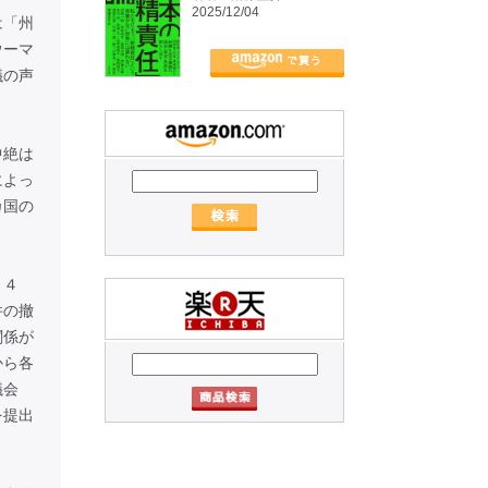
2025/12/04
は「州
ウーマ
議の声
中絶は
によっ
カ国の
９４
件の撤
関係が
から各
議会
を提出