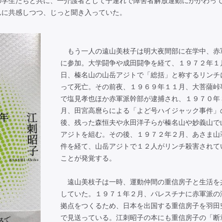
の学生たちと共に、一介護者として子連れで障害者解放運動にかかわっ
んに共感しつつ、じっと聞き入っていた。
もう一人の遠山美枝子は明大夜間部に在学中、赤
に参加。大学闘争や成田闘争を経て、１９７２年１
日、榛名山の山岳アジトで「総括」と称するリンチ
って死亡。その前夜、１９６９年１１月、大菩薩峠
で塩見孝也ほか赤軍派幹部が逮捕され、１９７０年
月、田宮高麿らによる「よど号ハイジャック事件」
後、残った森恒夫や永田洋子らが榛名山や妙義山で
アジトを組む。その後、１９７２年２月、あさま山
件を経て、山岳アジトで１２人がリンチ殺害されて
ことが発覚する。
遠山美枝子は一時、運動仲間の重信房子と生活を
していた。１９７１年２月、パレスチナに赤軍派の
拠点をつくるため、日本を出国する重信房子を羽田
で見送っている。江刺昭子の本にも重信房子の「