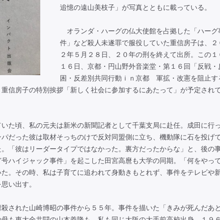
追憶の遠山美枝子」が写真とともに載っている。
オランダ・ハーグの仏大使館を占拠した「ハーグ
件」など殺人未遂罪で服役していた重信房子は、２
２年５月２８日、２０年の刑を終えて出所。この１
１６日、京都・円山野外音楽堂・第１６回「反戦・
困・反差別共同行動ｉｎ京都 軍拡・改憲を阻止す
、重信房子の特別挨拶「新しく社会に参加するにあたって」が予定され
いた頃、私の元夫は新米の新聞記者として千葉支局に赴任。成田に行
ンパだった彼は取材そっちのけで反対同盟側に立ち、機動隊に石を投げ
た。「彼はリーダータイプではなかった。裏方だったからな」と、後の
ど号ハイジャック事件」を起こした田宮高麿も大学の同期。「何をやっ
いた。その時、私は子育てに追われて身動きもとれず、事件をテレビや
を思い出す。
殺された山崎博昭の事件から５５年。事件を描いた「きみが死んだあ
の母も東大全共闘の山本義隆も、私も同じ大阪の大手前高校出身。１９