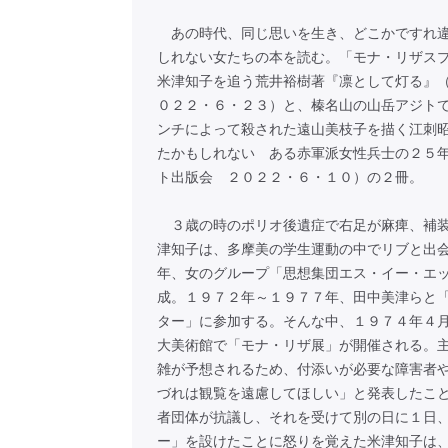
あの時代、同じ思いを生き、どこかですれ違
しれない女たちの本を読む。「モナ・リザス
米津知子を追う荒井裕樹著『凛として灯る』
０２２・６・２３）と、榛名山の山岳アジト
ンチによって殺された遠山美枝子を描く江刺
たかもしれない ある赤軍派女性兵士の２５
ト出版会 ２０２２・６・１０）の２冊。
３歳の時のポリオ後遺症で右足が麻痺、補装
津知子は、多摩美の学生運動の中でリブと出
年、女のグループ「思想集団エス・イー・エ
成。１９７２年～１９７７年、田中美津らと
ター」に参加する。そんな中、１９７４年４
大美術館で「モナ・リザ展」が開催される。
雑が予想されるため、付添いが必要な障害者
づれは観覧を遠慮してほしい」と発表したこ
者団体が抗議し、それを受けて別の日に１日
ー」を設けたことに怒りを覚えた米津知子は