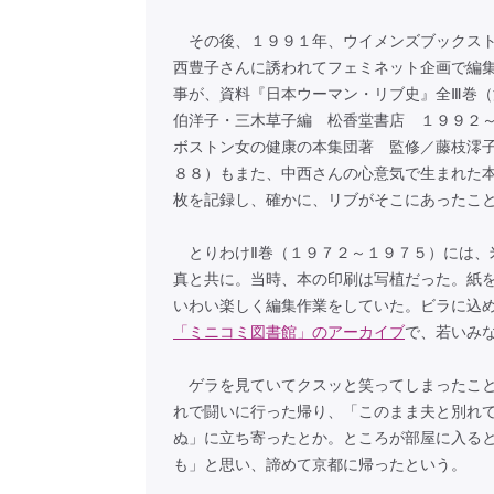
その後、１９９１年、ウイメンズブックスト
西豊子さんに誘われてフェミネット企画で編
事が、資料『日本ウーマン・リブ史』全Ⅲ巻（
伯洋子・三木草子編 松香堂書店 １９９２
ボストン女の健康の本集団著 監修／藤枝澪
８８）もまた、中西さんの心意気で生まれた
枚を記録し、確かに、リブがそこにあったこ
とりわけⅡ巻（１９７２～１９７５）には、
真と共に。当時、本の印刷は写植だった。紙
いわい楽しく編集作業をしていた。ビラに込
「ミニコミ図書館」のアーカイブ
で、若いみ
ゲラを見ていてクスッと笑ってしまったこと
れで闘いに行った帰り、「このまま夫と別れ
ぬ」に立ち寄ったとか。ところが部屋に入る
も」と思い、諦めて京都に帰ったという。