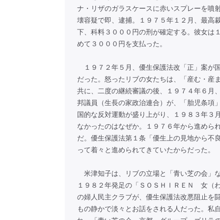
ナ・リザのガラスケースに赤いスプレーを噴
壊容疑で即、逮捕。１９７５年１２月、最高
下、科料３０００円の刑が確定する。彼女は
めて３０００円を支払った。
１９７２年５月、優生保護法改「正」案が国
だった。怒ったリブの女たちは、「産む・産
共に、二度の継続審議の後、１９７４年６月
邦議員（生長の家政治連合）が、「胎児条項
国的な反対運動が盛り上がり、１９８３年３
なかったのはなぜか。１９７６年から進めら
だ。優生保護法第１条「優生上の見地から不
って着々と進められてきていたからだった。
米津知子は、リブの立場と「青い芝の会」な
１９８２年発足の「ＳＯＳＨＩＲＥＮ 女（
の婦人民主クラブが、優生保護法改悪阻止を
もの静かで淡々とお話をされる人だった。私