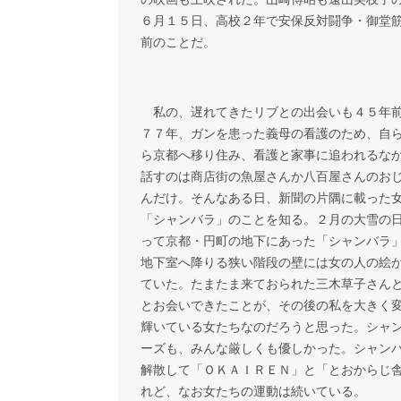
６月１５日、高校２年で安保反対闘争・御堂
前のことだ。
私の、遅れてきたリブとの出会いも４５年前
７７年、ガンを患った義母の看護のため、自
ら京都へ移り住み、看護と家事に追われるな
話すのは商店街の魚屋さんか八百屋さんのお
んだけ。そんなある日、新聞の片隅に載った
「シャンバラ」のことを知る。２月の大雪の
って京都・円町の地下にあった「シャンバラ
地下室へ降りる狭い階段の壁には女の人の絵
ていた。たまたま来ておられた三木草子さん
とお会いできたことが、その後の私を大きく
輝いている女たちなのだろうと思った。シャ
ーズも、みんな厳しくも優しかった。シャン
解散して「ＯＫＡＩＲＥＮ」と「とおからじ
れど、なお女たちの運動は続いている。