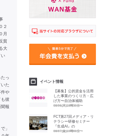
事
０２
０月
反貧
る大
てい
ったっ
イベント情報
ていた
【募集】公的資金を活用
事件や
した事業のつくり方・広
ても彼
げ方〜自治体補助
08/06(木)18時30分〜
新聞報
FCT第27回メディア・リ
テラシー研修セミナー
『生成AI』の
とで」
08/07(金)10時00分〜
６０年