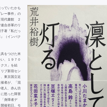
っていたかも
プレー事件」の
（現代書館 ２
で連合赤軍のリ
昭子著『私だっ
年』（インパク
具をつけた米
会い、１９７０
ックス」を結
「リブ新宿セン
月、東京国立近
主催者が、「混
や老人、赤ん坊
とに怒った障害
、「身障者デ
、開催初日、モ