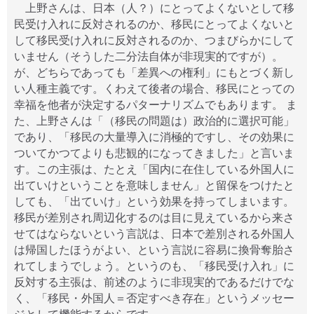
上野さんは、日本（人？）にとってよくないとして移
民受け入れに反対されるのか、移民にとってよくないと
して移民受け入れに反対されるのか、つまびらかにして
いません（そうした二分法自体が非現実的ですが）。
が、どちらであっても「差異への権利」にもとづく新し
い人種主義です。くわえて後者の場合、移民にとっての
幸福を他者が決定するパターナリズムでもあります。 ま
た、上野さんは「（移民の問題は）政治的に選択可能」
であり、「移民の大量導入に消極的ですし、その効果に
ついてかつてよりも悲観的になってきました」と言いま
す。この主張は、たとえ「国内に在住している外国人に
出ていけということを意味しません」と留保をつけたと
しても、「出ていけ」という効果を持ってしまいます。
移民が差別され周辺化するのは目に見えているから来さ
せてはならないという言説は、日本で差別される外国人
は帰国したほうがよい、という言説に容易に換骨奪胎さ
れてしまうでしょう。というのも、「移民受け入れ」に
反対する主張は、前述のように非現実的であるだけでな
く、「移民・外国人＝否定すべき存在」というメッセー