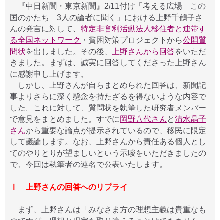
『中日新聞・東京新聞』2/11付け「考える広場 この
国のかたち 3人の論者に聞く」における上野千鶴子さ
んの発言に対して、
特定非営利活動法人移住者と連帯す
る全国ネットワーク
・貧困対策プロジェクトから
公開質
問状
を出しました。その後、
上野さんから回答
をいただ
きました。まずは、誠実に回答してくださった上野さん
に感謝申し上げます。
しかし、上野さんが自らまとめられた回答は、新聞記
事よりさらに深く懸念を持たざるを得ないような内容で
した。これに対して、質問状を執筆した研究者メンバー
で意見をまとめました。すでに
岡野八代さん
と
清水晶子
さん
から重要な論点が提示されているので、移民に限定
して議論します。なお、上野さんから責任ある個人とし
てのやりとりが望ましいという示唆をいただきましたの
で、今回は執筆者の連名で公表いたします。
Ⅰ 上野さんの回答へのリプライ
まず、上野さんは「みなさま方の理想主義は貴重なも