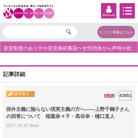
ミニコミ検索はこちら
皇室制度のあり方や皇室典範審議〜女性団体から声明や批
【対
判の声〜
ため
記事詳細
VIEW
43951
排外主義に陥らない現実主義の方へ――上野千鶴子さん
の回答について 稲葉奈々子・髙谷幸・樋口直人
2017.02.22 Wed