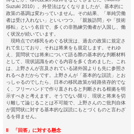
Suzuki 2010）。外登法はなくなりましたが、基本的に
政策の基調は変わっていません。その結果、「単純労働
者は受け入れない」といいつつ、「親族訪問」や「技術
移転」という名目で、多くの非熟練労働者が入国し、働
く状況が続いています。
現時点での移民をめぐる状況は、過去の政策に規定さ
れて生じており、それは将来をも規定します。それゆ
え、質問状では将来について語る際の基本的な判断材料
として、現状認識をめぐる内容を多く含めました。これ
は、上野さんが言及されている諸外国よりも先に参照さ
れるべきだからです。上野さんが「基本的な誤読」とお
っしゃるのでしたら、日本の移民政策が経路依存的でな
く、フリーハンドで作り直されると判断される根拠を明
示すべきと考えます。そうでない限り、現状と将来を切
り離して論じることは不可能で、上野さんのご批判自体
が質問状に対する基本的な誤読にもとづくものと言わざ
るを得ません。
II 「回答」に対する懸念