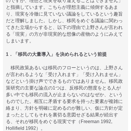
のですが、理想と現実を取り違えることはできません」
と指摘しています。こちらが理想主義に傾倒するあま
り、現実を冷徹に見ていない議論をしているという趣旨
だと理解しました。しかし、移民をめぐる議論に関わっ
てきた立場からすると、以下の理由で上野さんが言われ
る「現実」の方が非現実的な想像の産物のようにみえて
しまいます。
1．「移民の大量導入」を決められるという前提
移民政策あるいは移民のフローというのは、上野さん
が言われるような「受け入れます」「受け入れません」
などという掛け声でできるものではありません。移民政
策研究の主要な論点の1つは、反移民の態度をとる人が
多い中でも移民の流入が止まらないのはなぜか、という
ものでした。相互に矛盾する要求を持った要素が複雑に
絡まり、方針を明確に定めるのが難しい、仮に方針が定
まったとしてもそれを裏切る意図せざる結果が続出す
る、それが移民をめぐる現実です（Freeman 1992,
Hollifield 1992）。