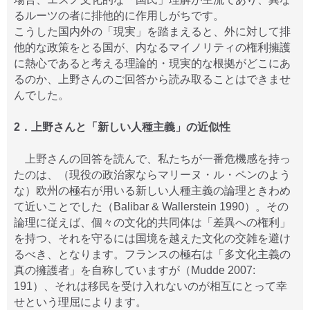
るルーツの者に排他的に作用しがちです。
こうした国内外の「現実」を踏まえると、外に対して排
他的な政策をとる国が、内なるマイノリティの権利擁護
に熱心であると考える理論的・現実的な根拠がどこにあ
るのか、上野さんのご回答から読み取ることはできませ
んでした。
2．上野さんと「新しい人種主義」の近似性
上野さんの回答を読んで、私たちが一番危機感を持っ
たのは、（現役の政治家ならマリーヌ・ル・ペンのよう
な）欧州の極右が用いる新しい人種主義の論理ときわめ
て近いことでした（Balibar & Wallerstein 1990）。その
論理に従えば、個々の文化的共同体は「差異への権利」
を持つ、それを守るには国境を越えた文化の交雑を避け
るべき、となります。フランスの極右は「多文化主義の
真の擁護者」を自称していますが（Mudde 2007:
191）、それは移民を受け入れないのが相互にとって幸
せという理屈によります。