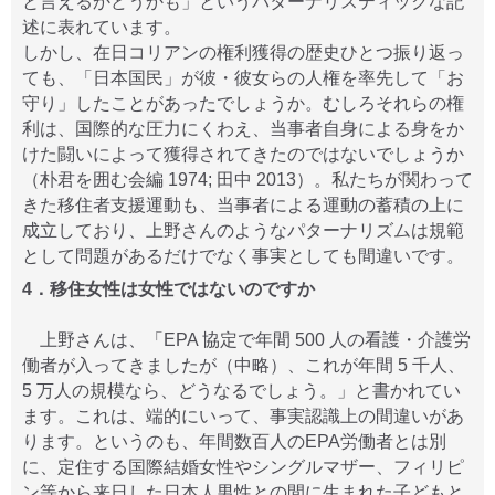
と言えるかどうかも」というパターナリスティックな記
述に表れています。
しかし、在日コリアンの権利獲得の歴史ひとつ振り返っ
ても、「日本国民」が彼・彼女らの人権を率先して「お
守り」したことがあったでしょうか。むしろそれらの権
利は、国際的な圧力にくわえ、当事者自身による身をか
けた闘いによって獲得されてきたのではないでしょうか
（朴君を囲む会編 1974; 田中 2013）。私たちが関わって
きた移住者支援運動も、当事者による運動の蓄積の上に
成立しており、上野さんのようなパターナリズムは規範
として問題があるだけでなく事実としても間違いです。
4．移住女性は女性ではないのですか
上野さんは、「EPA 協定で年間 500 人の看護・介護労
働者が入ってきましたが（中略）、これが年間 5 千人、
5 万人の規模なら、どうなるでしょう。」と書かれてい
ます。これは、端的にいって、事実認識上の間違いがあ
ります。というのも、年間数百人のEPA労働者とは別
に、定住する国際結婚女性やシングルマザー、フィリピ
ン等から来日した日本人男性との間に生まれた子どもと