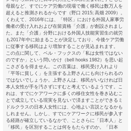
母親など、すでにケア労働の現場で働く移民は数万人を
超えると推測されるからです（野口 2015; 高畑 2009）。
くわえて、2016年には、「特区」における外国人家事労
働者の受け入れおよび在留資格「介護」が創設されまし
た。また「介護」分野における外国人技能実習生の就労
も2017年中に始まることが決定しており、今後ケア労働
に従事する移民はより増加することが見込まれます。
この点に関して、ベル・フックスの「私は女性ではない
のですか」という問いかけ（bell hooks 1982）を思い起
こさざるを得ません。この言葉は、移民受け入れより
「平等に貧しく」を主張する上野さんにも向けられるの
ではないでしょうか。上野さんは、移民がいなければ日
本人女性が手を汚さずにすむと考えているようです。こ
れは、すでにケアワークに多くの移住女性を巻き込むこ
とで成立している現実を見ないで済ますことができるミ
ドルクラスの日本人女性には、心地よい言説となるかも
しれません。しかし、すでにケアワークに移民が参入す
る経路が確立しているなかで、ことさらに「日本人」と
「移民」を区別することは何をもたらすのか。「日本