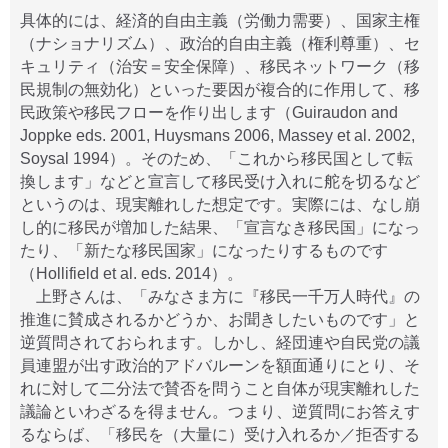
具体的には、経済的自由主義（労働力需要）、国家主権
（ナショナリズム）、政治的自由主義（権利尊重）、セ
キュリティ（治安＝安全保障）、移民ネットワーク（移
民規制の無効化）といった要因が複合的に作用して、移
民政策や移民フローを作り出します（Guiraudon and
Joppke eds. 2001, Huysmans 2006, Massey et al. 2002,
Soysal 1994）。そのため、「これから移民国として転
換します」などと宣言して移民受け入れに舵を切るなど
というのは、現実離れした想定です。実際には、なし崩
し的に移民が増加した結果、「宣言なき移民国」になっ
たり、「新たな移民国家」になったりするものです
（Hollifield et al. eds. 2014）。
上野さんは、「みなさま方に『移民一千万人時代』の
推進に賛成されるかどうか、お聞きしたいものです」と
逆質問されておられます。しかし、経団連や自民党の議
員連盟が出す政治的アドバルーンを額面通りにとり、そ
れに対して二分法で賛否を問うこと自体が現実離れした
議論といわざるを得ません。つまり、逆質問にお答えす
るならば、「移民を（大量に）受け入れるか／拒否する