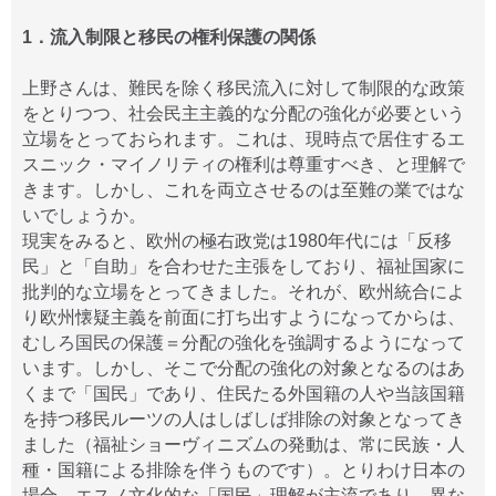
1．流入制限と移民の権利保護の関係
上野さんは、難民を除く移民流入に対して制限的な政策
をとりつつ、社会民主主義的な分配の強化が必要という
立場をとっておられます。これは、現時点で居住するエ
スニック・マイノリティの権利は尊重すべき、と理解で
きます。しかし、これを両立させるのは至難の業ではな
いでしょうか。
現実をみると、欧州の極右政党は1980年代には「反移
民」と「自助」を合わせた主張をしており、福祉国家に
批判的な立場をとってきました。それが、欧州統合によ
り欧州懐疑主義を前面に打ち出すようになってからは、
むしろ国民の保護＝分配の強化を強調するようになって
います。しかし、そこで分配の強化の対象となるのはあ
くまで「国民」であり、住民たる外国籍の人や当該国籍
を持つ移民ルーツの人はしばしば排除の対象となってき
ました（福祉ショーヴィニズムの発動は、常に民族・人
種・国籍による排除を伴うものです）。とりわけ日本の
場合、エスノ文化的な「国民」理解が主流であり、異な