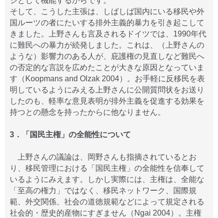
ジとして機能するからです。
そして、こうした主張は、しばしば国内にいる移民や外
国ルーツの者にたいする排外主義的暴力を引き起こして
きました。上野さんも言及されるドイツでは、1990年代
に難民への暴力が続発しました。これは、（上野さんの
ような）影響力のある人が、庇護権の見直しなど難民へ
の否定的な言説を広めたことが大きな原因となっていま
す（Koopmans and Olzak 2004）。お手軽に反移民を表
明しているようにみえる上野さんに公開質問状をお送り
したのも、軽率な意見表明が排外主義を促進する効果を
持つとの懸念を持ったからに他なりません。
3．「国民主権」の全能性について
上野さんの議論は、岡野さんも指摘されているとお
り、移民管理における「国民主権」の全能性を信奉して
いるようにみえます。しかし実際には、主権は、全能な
「至高の権力」ではなく、移民ネットワーク、国際規
範、外交関係、社会の道徳規範などによって規定される
社会的・歴史的産物にすぎません（Ngai 2004）。主権