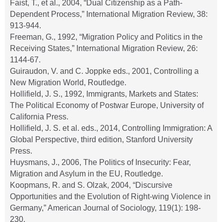
Faist, T., et al., 2004, “Dual Citizenship as a Path-
Dependent Process,” International Migration Review, 38:
913-944.
Freeman, G., 1992, “Migration Policy and Politics in the
Receiving States,” International Migration Review, 26:
1144-67.
Guiraudon, V. and C. Joppke eds., 2001, Controlling a
New Migration World, Routledge.
Hollifield, J. S., 1992, Immigrants, Markets and States:
The Political Economy of Postwar Europe, University of
California Press.
Hollifield, J. S. et al. eds., 2014, Controlling Immigration: A
Global Perspective, third edition, Stanford University
Press.
Huysmans, J., 2006, The Politics of Insecurity: Fear,
Migration and Asylum in the EU, Routledge.
Koopmans, R. and S. Olzak, 2004, “Discursive
Opportunities and the Evolution of Right-wing Violence in
Germany,” American Journal of Sociology, 119(1): 198-
230.