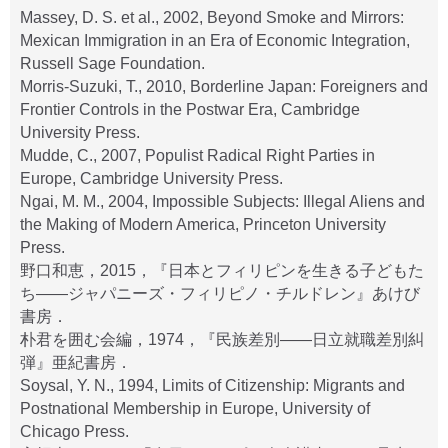
Massey, D. S. et al., 2002, Beyond Smoke and Mirrors:
Mexican Immigration in an Era of Economic Integration,
Russell Sage Foundation.
Morris-Suzuki, T., 2010, Borderline Japan: Foreigners and
Frontier Controls in the Postwar Era, Cambridge
University Press.
Mudde, C., 2007, Populist Radical Right Parties in
Europe, Cambridge University Press.
Ngai, M. M., 2004, Impossible Subjects: Illegal Aliens and
the Making of Modern America, Princeton University
Press.
野口和恵，2015，『日本とフィリピンを生きる子どもた
ち――ジャパニーズ・フィリピノ・チルドレン』あけび
書房．
朴君を囲む会編，1974，『民族差別――日立就職差別糾
弾』亜紀書房．
Soysal, Y. N., 1994, Limits of Citizenship: Migrants and
Postnational Membership in Europe, University of
Chicago Press.