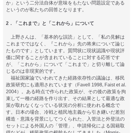
か」という二分法自体が意味をもたない問題設定である
というのが私たちの回答となります。
2．「これまで」と「これから」について
上野さんは、「基本的な誤読」として、「私の見解は
これまでではなく、『これから』先の将来について論じ
たものです」としています。質問状に現状認識や現状評
価に関することが含まれていることに対する応答です
が、「これから」について「これまで」と切り離して論
じるのは非現実的です。
福祉国家論でいわれてきた経路依存性の議論は、移民
政策研究にも適用されています（Favell 1998, Faist et al.
2004）。ある時点で作られた政策が、その後の政策を拘
束して一種の経路を作り出す、その結果として最適な政
策が取れなくなっている状況の分析に使われる概念で
す。日本の場合、冷戦と植民地主義から引き継いだ差別
構造・意識を背景にしてつくられた、入管法と外登法の
セットによる外国人の「管理」、申請帰化による国籍取
得などが、移民政策の根幹をなしてきました（Morris-