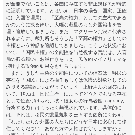
が全能でないことは、各国に存在する非正規移民が端的
に証明しています。とはいえ、日本の場合、国家、正確
には入国管理局は、「至高の権力」としての主権である
かのように振る舞い、大幅な裁量のもと外国籍者を管
理・追放してきました。また、マクリーン判決に代表さ
れるように、裁判所もそうした「至高の権力」としての
主権という神話を追認してきました。こうした状況にお
いて、「国民主権」の全能性を当然視する言説は、入管
局の振る舞いにお墨付きを与え、民族的マイノリティを
抑圧する政治的効果をもたらします。
またこうした主権の全能性についての信奉は、移民の
存在を「国民」による操作もしくは保護の対象としての
み捉える議論につながっています。上野さんの回答にお
いて、移民は「国民主権」によってどうとでもなる存在
として位置づけられ、彼・彼女らの行為者性（agency,
行為する力）はまったく無視されています。具体的に
は、それは、移民の数量規制を云々する箇所にくわえ、
「わたしたちが外国の人たちにどうぞ日本に安心して移
住してください、あなた方の人権はお守りしますから、