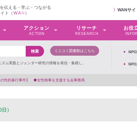
を伝える・学ぶ・つながる
〉
WANサ
サイト（
W
A
N
）
アクション
リサーチ
お役
ACTION
RESEARCH
INFO
ミニコミ図書館はこちら
NP
ミニズム実践とジェンダー研究の情報を発信・集積し、
NP
る会事務局
0日）