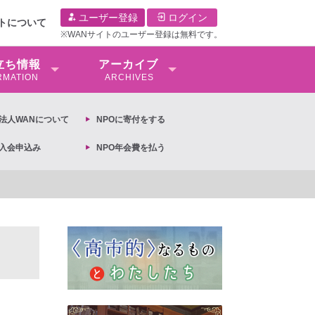
ユーザー登録
ログイン
イトについて
※WANサイトのユーザー登録は無料です。
⽴ち情報
アーカイブ
RMATION
ARCHIVES
O法⼈WANについて
NPOに寄付をする
O入会申込み
NPO年会費を払う
【抗議文】2026年3月13日第6次男女共同参画基本計画の閣議決