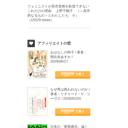
フェミニストが高市首相を歓迎できない
これだけの理由 上野千鶴子 （＜高市
的なるもの＞とわたしたち ６）
（15529 views）
アフィリエイトの窓
おはなしの時子 / 著者：
朝比奈あすか /
2026/06/17
なぜ男は救われないのか /
著者：リチャード・V・リ
ーヴス / 2026/02/24
日本の「射精責任」論 /