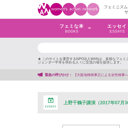
フェミニズム
フェミな本
エッセイ
BOOKS
ESSAYS
★ このサイトを運営するNPO法人WANは、多様なフェ
ジェンダー平等を求める人々に交流の場を提供します。
【大阪地検検事正による女性検事への性的暴行事件】 ◆女性検事を支援す
緊急の呼びかけ：
上野千鶴子講演（2017年07月3