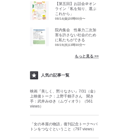
【第五回】お話会＠オン
ライン「私を知り、選ぶ
これから」
08/14(金)20時00分〜
院内集会 性暴力二次加
害を許さない社会のため
に私たちができる
08/19(水)13時30分〜
もっと見る >>
人気の記事一覧
映画『美しく、黙りなさい』7/31（金）
上映後トーク：上野千鶴子さん 聞き
手：武井みゆき（ムヴィオラ）（561
views）
「女の本屋の物語」復刊記念トーク〜バ
トンをつなぐということ（797 views）