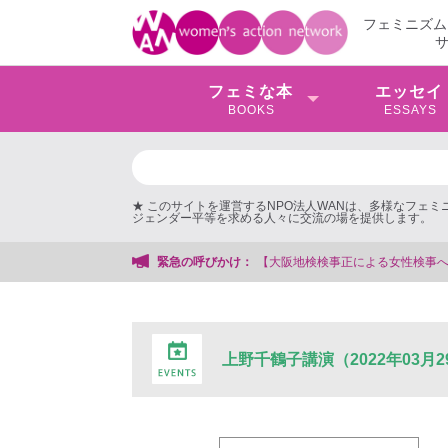
フェミニズム
フェミな本
エッセイ
BOOKS
ESSAYS
★ このサイトを運営するNPO法人WANは、多様なフェ
ジェンダー平等を求める人々に交流の場を提供します。
【大阪地検検事正による女性検事への性的暴行事件】 ◆女性検事
緊急の呼びかけ：
上野千鶴子講演（2022年03月2