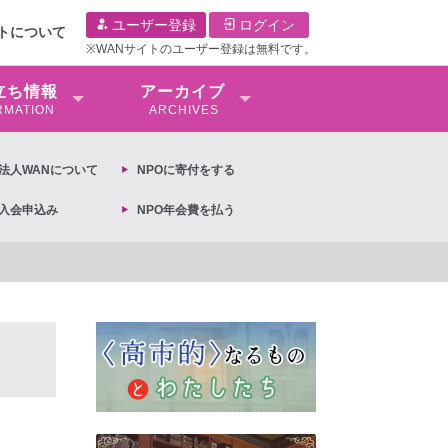
ユーザー登録
ログイン
イトについて
※WANサイトのユーザー登録は無料です。
⽴ち情報
アーカイブ
RMATION
ARCHIVES
O法⼈WANについて
NPOに寄付をする
O入会申込み
NPO年会費を払う
【抗議文】2026年3月13日第6次男女共同参画基本計画