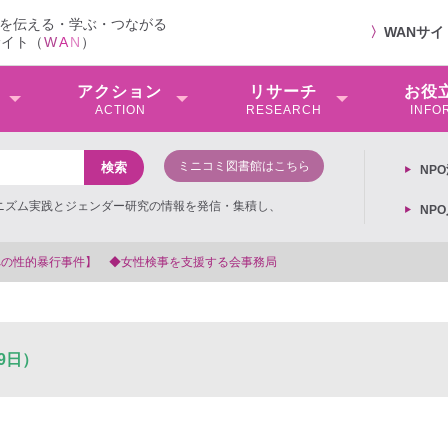
を伝える・学ぶ・つながる
〉
WANサ
サイト（
W
A
N
）
アクション
リサーチ
お役
ACTION
RESEARCH
INFO
ミニコミ図書館はこちら
NP
ミニズム実践とジェンダー研究の情報を発信・集積し、
NP
を支援する会事務局
9日）