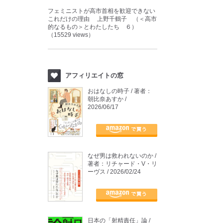
フェミニストが高市首相を歓迎できない
これだけの理由 上野千鶴子 （＜高市
的なるもの＞とわたしたち ６）
（15529 views）
アフィリエイトの窓
おはなしの時子 / 著者：
朝比奈あすか /
2026/06/17
なぜ男は救われないのか /
著者：リチャード・V・リ
ーヴス / 2026/02/24
日本の「射精責任」論 /