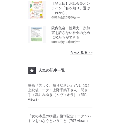
【第五回】お話会＠オン
ライン「私を知り、選ぶ
これから」
08/14(金)20時00分〜
院内集会 性暴力二次加
害を許さない社会のため
に私たちができる
08/19(水)13時30分〜
もっと見る >>
人気の記事一覧
映画『美しく、黙りなさい』7/31（金）
上映後トーク：上野千鶴子さん 聞き
手：武井みゆき（ムヴィオラ）（561
views）
「女の本屋の物語」復刊記念トーク〜バ
トンをつなぐということ（797 views）