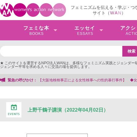
フェミニズムを伝える・学ぶ・つ
サイト（
W
A
N
）
フェミな本
エッセイ
アクシ
BOOKS
ESSAYS
ACTI
★ このサイトを運営するNPO法人WANは、多様なフェミニズム実践とジェンダー
ジェンダー平等を求める人々に交流の場を提供します。
阪地検検事正による女性検事への性的暴行事件】 ◆女性検事を支援する会事務局
緊急の呼びかけ：
上野千鶴子講演（2022年04月02日）