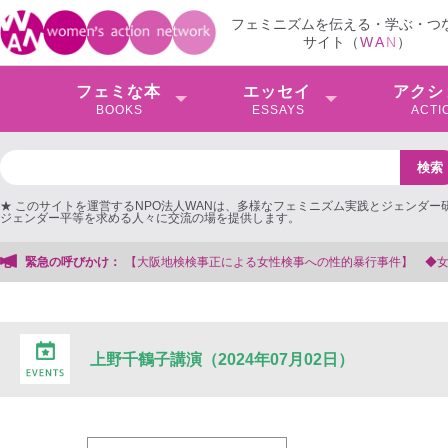
フェミニズムを伝える・学ぶ・つ
サイト（
W
A
N
）
フェミな本
エッセイ
アクシ
BOOKS
ESSAYS
ACTI
★ このサイトを運営するNPO法人WANは、多様なフェミニズム実践とジェンダー
ジェンダー平等を求める人々に交流の場を提供します。
検検事正による女性検事への性的暴行事件】 ◆女性検事を支援する会事務局
緊急の呼びかけ：
上野千鶴子講演（2024年07月02日）