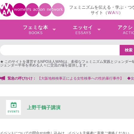
フェミニズムを伝える・学ぶ・つ
サイト（
W
A
N
）
フェミな本
エッセイ
アクシ
BOOKS
ESSAYS
ACTI
★ このサイトを運営するNPO法人WANは、多様なフェミニズム実践とジェンダー
ジェンダー平等を求める人々に交流の場を提供します。
【大阪地検検事正による女性検事への性的暴行事件】 ◆女性検事を支援する会事
緊急の呼びかけ：
上野千鶴子講演
イベントについての問合せや申し込みは、イベント主催者に直接ご連絡ください。