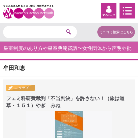
ミニコミ検索はこちら
皇室制度のあり方や皇室典範審議〜女性団体から声明や批
判の声〜
牟田和恵
フェミ科研費裁判「不当判決」を許さない！（旅は道
草・１５１）やぎ みね