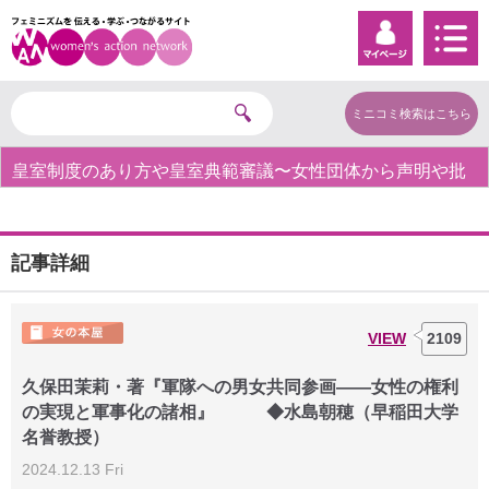
ミニコミ検索はこちら
皇室制度のあり方や皇室典範審議〜女性団体から声明や批
判の声〜
記事詳細
VIEW
2109
久保田茉莉・著『軍隊への男女共同参画――女性の権利
の実現と軍事化の諸相』 ◆水島朝穂（早稲田大学
名誉教授）
2024.12.13 Fri