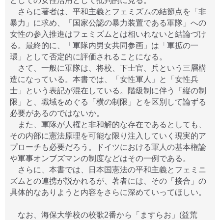
としての女性活用として批判的に見る。
さらに著者は、平和主義とフェミズムの結節点を「非
暴力」に求め、「国家公認の暴力装置である軍隊」への
女性の参入推進はフェミズムとは相いれないと結論づけ
る。最終的に、「軍隊内男女共同参画」は「軍拡の一
環」として否定的に評価されることになる。
さて、一般に軍隊は、将校、下士官、兵という三層構
造になっている。本書では、「女性軍人」と「女性兵
士」という表記が混在している。階級制に伴う「縦の制
限」と、職域をめぐる「横の制限」とを区別して論ずる
必要があるのではないか。
また、軍隊が人権と非和解的な存在であるとしても、
その内部に憲法原理を可能な限り注入していく現実的ア
プローチも必要だろう。ドイツにおける軍人の基本権論
や軍事オンブズマンの制度などはその一例である。
さらに、本書では、日本国憲法の平和主義とフェミニ
ズムとの連携が説かれるが、著者には、その「接合」の
具体的なありようと内容をさらに深めていってほしい。
なお、海保大学校の校歌2番から「ますらお」(益荒