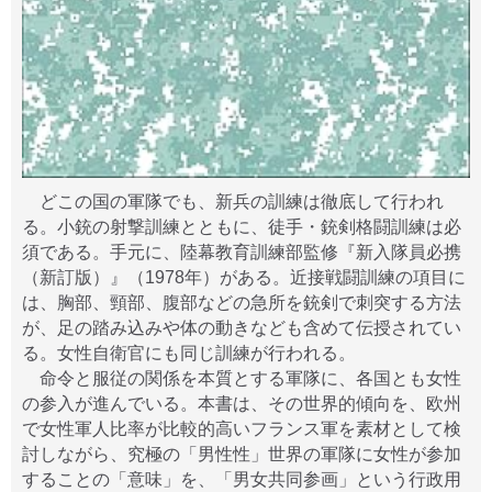
どこの国の軍隊でも、新兵の訓練は徹底して行われ
る。小銃の射撃訓練とともに、徒手・銃剣格闘訓練は必
須である。手元に、陸幕教育訓練部監修『新入隊員必携
（新訂版）』（1978年）がある。近接戦闘訓練の項目に
は、胸部、頸部、腹部などの急所を銃剣で刺突する方法
が、足の踏み込みや体の動きなども含めて伝授されてい
る。女性自衛官にも同じ訓練が行われる。
命令と服従の関係を本質とする軍隊に、各国とも女性
の参入が進んでいる。本書は、その世界的傾向を、欧州
で女性軍人比率が比較的高いフランス軍を素材として検
討しながら、究極の「男性性」世界の軍隊に女性が参加
することの「意味」を、「男女共同参画」という行政用