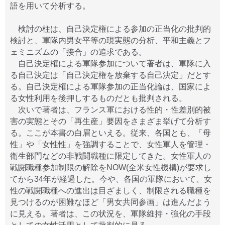
語を用いて分析する。
検討の柱は、自己決定権による参加の正当化の批判的
検討と、軍隊内男女平等の現実態の分析、平和主義とフ
ェミニズムの「接合」の追求である。
自己決定権による軍隊参加について著者は、軍隊に入
る自己決定は「自己決定権を放棄する自己決定」だとす
る。自己決定権による軍隊参加の正当化論は、国家によ
る女性利用を後押しするものだとも批判される。
次いで著者は、フランス軍における性的・性差別的被
害の実態とその「再生産」要因をさまざま挙げて分析す
る。ここが本書の白眉といえる。従来、各国とも、「母
性」や「女性性」を強調することで、女性軍人を管理・
衛生部門などの非戦闘職種に限定してきた。女性軍人の
戦闘職種参加制限の解除をNOW(全米女性機構)が要求し
てから34年が経過した。今や、各国の軍隊において、女
性の戦闘職種への進出は目ざましく、制限される職種を
見つけるのが困難なほど「男女共同参画」は進んだよう
に見える。著者は、この状況を、軍隊維持・強化の手段