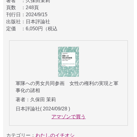
著者 ：久保田茉莉
頁数 ：248頁
刊行日：2024/9/15
出版社：日本評論社
定価 ：6,050円（税込
軍隊への男女共同参画 女性の権利の実現と軍
事化の諸相
著者：久保田 茉莉
日本評論社( 2024/09/28 )
アマゾンで買う
カテゴリー：
わたしのイチオシ