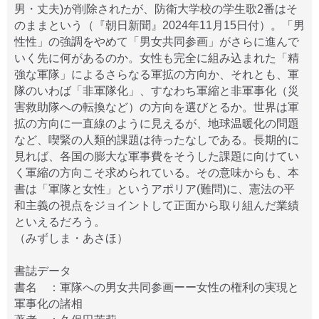
男・丈夫)が削除されたが、防衛大学校の学生歌2番はそ
のままという（『朝日新聞』2024年11月15日付）。「男
性性」の強調をやめて「男女共同参画」がさらに進んで
いく先に何があるのか。女性も完全に組み込まれた「精
強な軍隊」によるさらなる軍拡の方向か、それとも、軍
隊のいわば「非軍隊化」、すなわち軍縮と非軍事化（災
害救助隊への転換など）の方向を選びとるか。世界は軍
拡の方向に一直線のように見えるが、地球温暖化の問題
など、喫緊の人類的課題は待ったなしである。長期的に
見れば、各国の膨大な軍事費をそうした課題に向けてい
く軍縮の方向こそ求められている。その意味からも、本
書は「軍隊と女性」というアポリア(難問)に、憲法の平
和主義の視点をジョイントして正面から取り組んだ業績
といえるだろう。
（みずしま・あさほ）
書誌データ
書名 ：軍隊への男女共同参画ーー女性の権利の実現と
軍事化の諸相