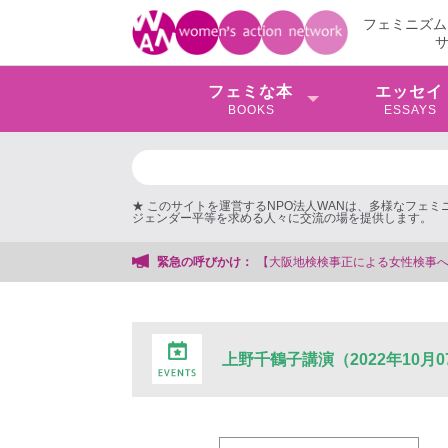
フェミニズム
フェミな本
エッセイ
BOOKS
ESSAYS
★ このサイトを運営するNPO法人WANは、多様なフェ
ジェンダー平等を求める人々に交流の場を提供します。
【大阪地検検事正による女性検事への性的暴行事件】 ◆女性検事を支援する
緊急の呼びかけ：
上野千鶴子講演（2022年10月0