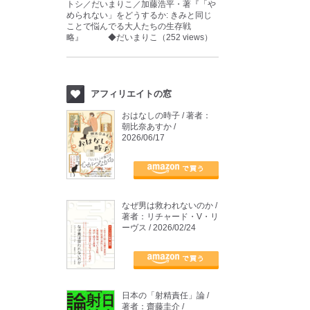
トシ／だいまりこ／加藤浩平・著『「や
められない」をどうするか: きみと同じ
ことで悩んでる大人たちの生存戦
略』 ◆だいまりこ（252 views）
アフィリエイトの窓
おはなしの時子 / 著者：
朝比奈あすか /
2026/06/17
なぜ男は救われないのか /
著者：リチャード・V・リ
ーヴス / 2026/02/24
日本の「射精責任」論 /
著者：齋藤圭介 /