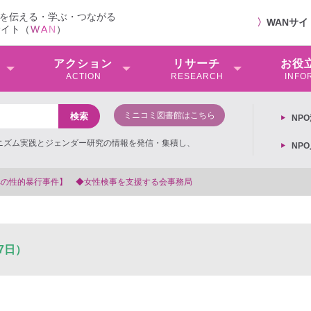
を伝える・学ぶ・つながる
〉
WANサ
サイト（
W
A
N
）
アクション
リサーチ
お役
ACTION
RESEARCH
INFO
ミニコミ図書館はこちら
NP
ミニズム実践とジェンダー研究の情報を発信・集積し、
NP
会事務局
7日）