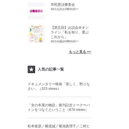
市民憲法審査会
08/11(火)13時30分〜
【第五回】お話会＠オン
ライン「私を知り、選ぶ
これから」
08/14(金)20時00分〜
もっと見る >>
人気の記事一覧
ドキュメンタリー映画「美しく、黙りな
さい」（323 views）
「女の本屋の物語」復刊記念トーク〜バ
トンをつなぐということ（676 views）
松本俊彦／横道誠／菊池真理子／二村ヒ