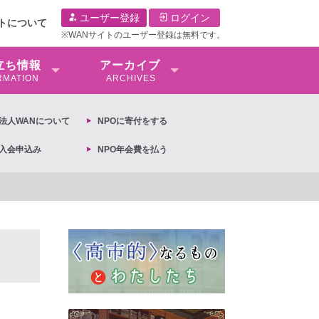
ユーザー登録
ログイン
イトについて
※WANサイトのユーザー登録は無料です。
⽴ち情報
アーカイブ
RMATION
ARCHIVES
O法⼈WANについて
NPOに寄付をする
O入会申込み
NPO年会費を払う
【抗議文】2026年3月13日第6次男女共同参画基本計画の閣議決定