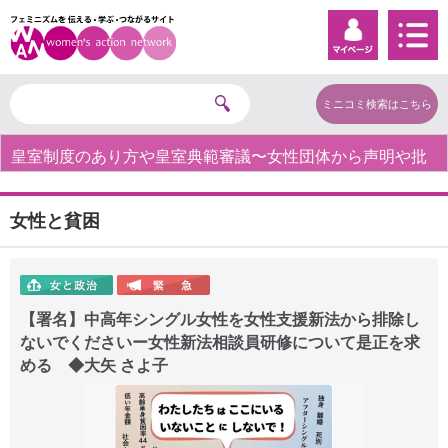
ミニコミ検索はこちら
皇室制度のあり方や皇室典範審議〜女性団体から声明や批
判の声〜
女性と貧困
【署名】中高年シングル女性を女性支援新法から排除し
ないでくださいー女性新法相談員研修について是正を求
める ◆大矢 さよ子