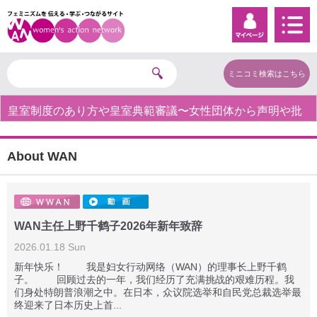
ミニコミ検索はこちら
皇室制度のあり方や皇室典範審議〜女性団体から声明や批
判の声〜
About WAN
WAN主任上野千鹤子2026年新年致辞
2026.01.18 Sun
新年快乐！ 我是妇女行动网络（WAN）的理事长上野千鹤
子。 回顾过去的一年，我们经历了充满挑战的艰难历程。我
们身处特朗普浪潮之中。在日本，众议院选举和自民党总裁选举最
终迎来了日本历史上首...