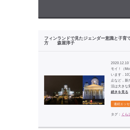
フィンランドで見たジェンダー意識と子育て支
方 森屋淳子
2020.12.10
モイ！（M
います．1
止など，新
活は大きな変
続きを見る
連続エッセ
タグ：
くら