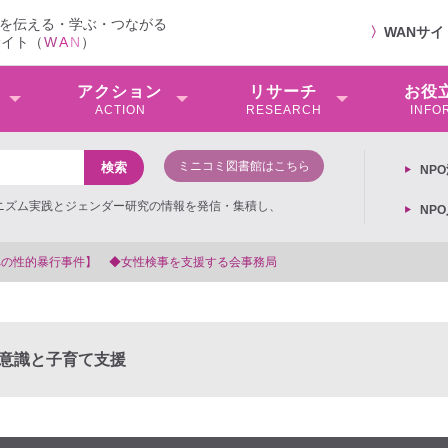
を伝える・学ぶ・つながる
〉
WANサ
サイト（
W
A
N
）
アクション
リサーチ
お役
ACTION
RESEARCH
INFO
ミニコミ図書館はこちら
NP
ミニズム実践とジェンダー研究の情報を発信・集積し、
NP
【抗議文】2026年3月13日第6次男女共同参画基本計画の閣議決
意識と子育て支援