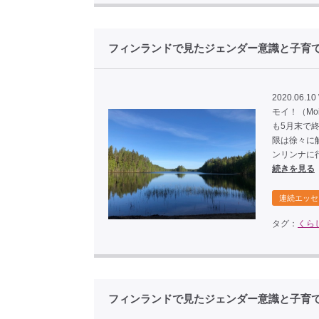
フィンランドで見たジェンダー意識と子
2020.06.10
モイ！（Mo
も5月末で
限は徐々に
ンリンナに
続きを見る
連続エッセ
タグ：
くら
フィンランドで見たジェンダー意識と子