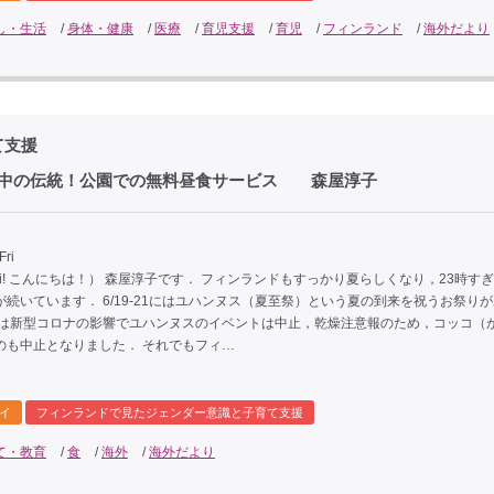
し・生活
/
身体・健康
/
医療
/
育児支援
/
育児
/
フィンランド
/
海外だより
て支援
園での無料昼食サービス 森屋淳子
Fri
i! こんにちは！） 森屋淳子です． フィンランドもすっかり夏らしくなり，23時す
続いています． 6/19-21にはユハンヌス（夏至祭）という夏の到来を祝うお祭り
年は新型コロナの影響でユハンヌスのイベントは中止，乾燥注意報のため，コッコ（
のも中止となりました． それでもフィ…
イ
フィンランドで見たジェンダー意識と子育て支援
て・教育
/
食
/
海外
/
海外だより