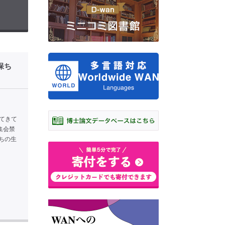
保ち
てきて
集会禁
ちの生