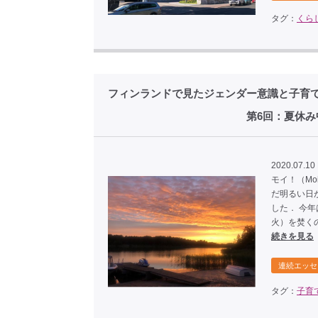
タグ：
くら
フィンランドで見たジェンダー意識と子育
第6回：夏休み中の伝統！公
2020.07.10 
モイ！（Mo
だ明るい日が
した． 今
火）を焚く
続きを見る
連続エッセ
タグ：
子育