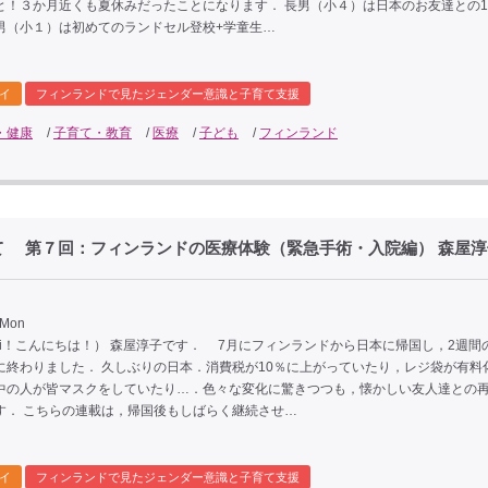
と！３か月近くも夏休みだったことになります． 長男（小４）は日本のお友達との
男（小１）は初めてのランドセル登校+学童生…
イ
フィンランドで見たジェンダー意識と子育て支援
・健康
/
子育て・教育
/
医療
/
子ども
/
フィンランド
て 第７回：フィンランドの医療体験（緊急手術・入院編） 森屋淳
 Mon
oi！こんにちは！） 森屋淳子です． 7月にフィンランドから日本に帰国し，2週間
に終わりました． 久しぶりの日本．消費税が10％に上がっていたり，レジ袋が有料
中の人が皆マスクをしていたり…．色々な変化に驚きつつも，懐かしい友人達との
す． こちらの連載は，帰国後もしばらく継続させ…
イ
フィンランドで見たジェンダー意識と子育て支援