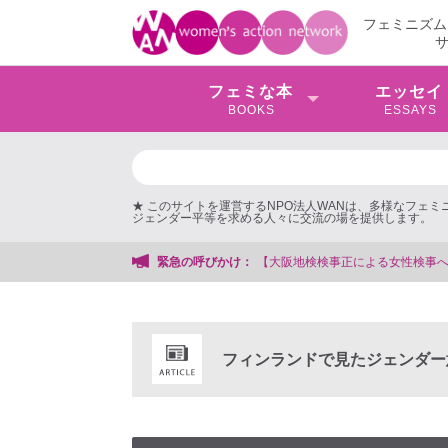
フェミニズム
フェミな本
エッセイ
BOOKS
ESSAYS
★ このサイトを運営するNPO法人WANは、多様なフェ
ジェンダー平等を求める人々に交流の場を提供します。
する会事務局
緊急の呼びかけ：
フィンランドで見たジェンダー