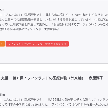
Sat
oi！こんにちは！） 森屋淳子です． 日本も急に涼しく，すっかり秋らしくなりまし
年ぶりに日本での病院勤務を再開し，バタバタする毎日を過ごしています．今回は私
行っていた研究内容と関連して集めた，「女性医師に関するデータ」をいくつかご
．女性医師が過半数のフィンランド．女性医師が…
イ
フィンランドで見たジェンダー意識と子育て支援
て支援 第８回：フィンランドの医療体験（外来編） 森屋淳子
 Thu
oi！こんにちは！） 森屋淳子です． 8月25日より我が家の子ども達も，フィンラ
じめて日本の小学校に通い始めました． フィンランドでは6月1日から夏休みだった