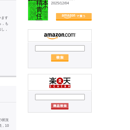
2025/12/04
います
ら，も
出し，
の状況
，10