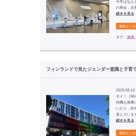
今年はなん
の再会，次
続きを見る
連続エッセ
タグ：
身体
フィンランドで見たジェンダー意識と子育
2020.08.10
モイ！（M
待機も無事
いたり，街
喜んでいま
続きを見る
連続エッセ