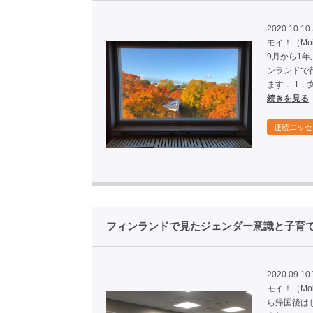
2020.10.10 
モイ！（M
9月から1
ンランドで
ます． 1
続きを見る
連続エッセ
フィンランドで見たジェンダー意識と子育
2020.09.10
モイ！（M
ら帰国後は