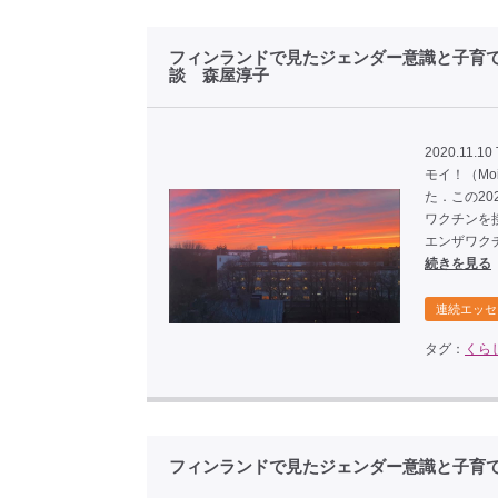
フィンランドで見たジェンダー意識と子育
談 森屋淳子
2020.11.10
モイ！（M
た．この2
ワクチンを
エンザワク
続きを見る
連続エッセ
タグ：
くら
フィンランドで見たジェンダー意識と子育