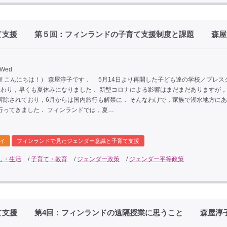
育て支援 第５回：フィンランドの子育て支援制度と課題 森屋
 Wed
i! こんにちは！） 森屋淳子です． 5月14日より再開した子ども達の学校／プレス
終わり，早くも夏休みになりました． 新型コロナによる影響はまだまだありますが
解除されており，6月からは国内旅行も解禁に． そんなわけで，家族で湖水地方に
行ってきました． フィンランドでは，夏…
イ
フィンランドで見たジェンダー意識と子育て支援
し・生活
/
子育て・教育
/
ジェンダー政策
/
ジェンダー平等政策
育て支援 第4回：フィンランドの遠隔授業に思うこと 森屋淳