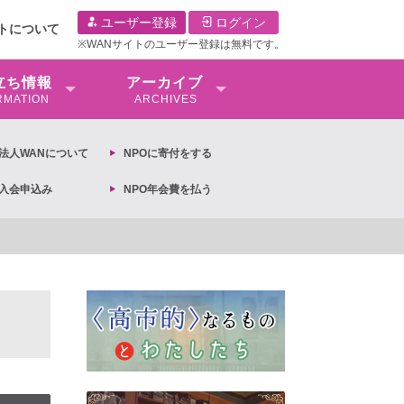
ユーザー登録
ログイン
イトについて
※WANサイトのユーザー登録は無料です。
⽴ち情報
アーカイブ
RMATION
ARCHIVES
O法⼈WANについて
NPOに寄付をする
O入会申込み
NPO年会費を払う
定への抗議文 ◆女性差別撤廃条約実現アクション 亀永能布子