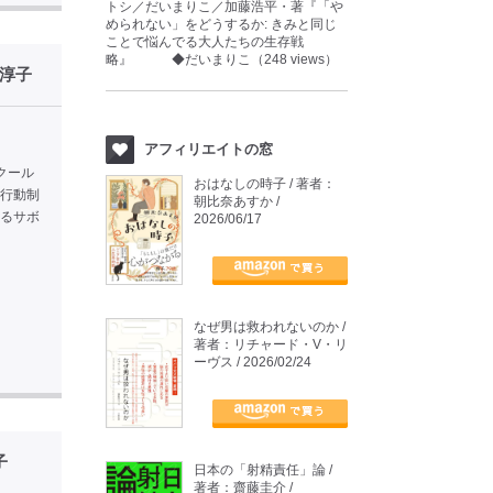
トシ／だいまりこ／加藤浩平・著『「や
められない」をどうするか: きみと同じ
ことで悩んでる大人たちの生存戦
略』 ◆だいまりこ（248 views）
淳子
アフィリエイトの窓
クール
おはなしの時子 / 著者：
，行動制
朝比奈あすか /
あるサボ
2026/06/17
なぜ男は救われないのか /
著者：リチャード・V・リ
ーヴス / 2026/02/24
子
日本の「射精責任」論 /
著者：齋藤圭介 /