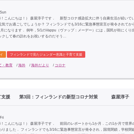
 Sun
oi！こんにちは！） 森屋淳子です． 新型コロナ感染拡大に伴う自粛生活が続いて
元気でお過ごしでしょうか？ フィンランドでも3/16に緊急事態宣言が発令されてか
月になります． 例年，5/1のVappu（ヴァップ：メーデー）には，国民が街にくり
ックして春の訪れをお祝いするのだそう…
イ
フィンランドで見たジェンダー意識と子育て支援
て・教育
/
海外
/
海外だより
/
コロナ
育て支援 第3回：フィンランドの新型コロナ対策 森屋淳子
Fri
oi！こんにちは！） 森屋淳子です． 前回のレポートから1か月．この1か月で世界
わりました． フィンランドでも3/16に緊急事態宣言が発令され，国境閉鎖，学校閉鎖