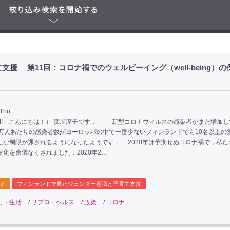
援 第11回：コロナ禍でのウェルビーイング（well-being）の
 Thu
oi! こんにちは！） 森屋淳子です． 新型コロナウィルスの感染者がまた増加し
0万人あたりの感染者数がヨーロッパの中で一番少ないフィンランドでも10名以上の
たな制限が課されるようになったようです． 2020年は予期せぬコロナ禍で，私た
化を余儀なくされました．2020年2…
イ
フィンランドで見たジェンダー意識と子育て支援
し・生活
/
リプロ・ヘルス
/
政策
/
コロナ