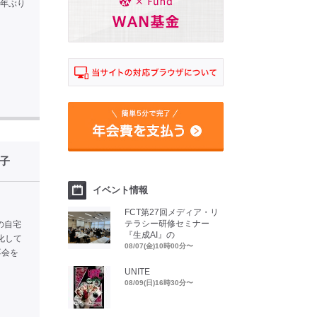
1年ぶり
子
イベント情報
FCT第27回メディア・リ
テラシー研修セミナー
の自宅
『生成AI』の
化して
08/07(金)10時00分〜
再会を
UNITE
08/09(日)16時30分〜