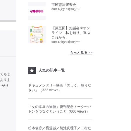
市民憲法審査会
08/11(火)13時30分〜
【第五回】お話会＠オン
ライン「私を知り、選ぶ
これから」
08/14(金)20時00分〜
もっと見る >>
人気の記事一覧
ぎてもま
がありま
ドキュメンタリー映画「美しく、黙りな
かがり
さい」（322 views）
「女の本屋の物語」復刊記念トーク〜バ
トンをつなぐということ（666 views）
松本俊彦／横道誠／菊池真理子／二村ヒ