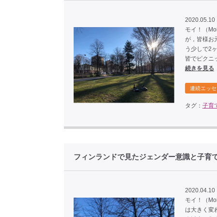
2020.05.10
モイ！（M
が，皆様お
う少しで2ヶ
皆でピクニ
続きを見る
連続エッセ
タグ：
子育
フィンランドで見たジェンダー意識と子
2020.04.10 
モイ！（M
は大きく変