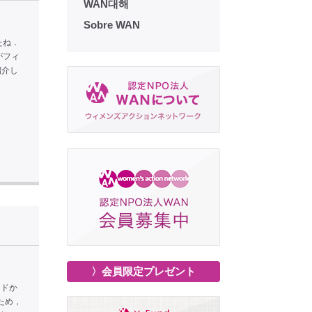
WAN대해
Sobre WAN
たね．
がフィ
紹介し
〉会員限定プレゼント
ンドか
ため，