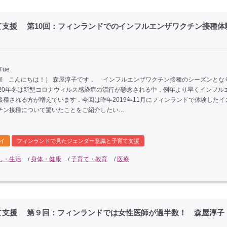
て支援 第10回：フィンランドでのインフルエンザワクチン接種体
 Tue
oi! こんにちは！） 森屋淳子です． インフルエンザワクチン接種のシーズンとな
020年冬は新型コロナウィルス感染症の流行が懸念される中，例年より早くインフル
接種される方が増えています．今回は昨年2019年11月にフィンランドで体験したイ
チン接種について驚いたことをご紹介したい…
イ
フィンランドで見たジェンダー意識と子育て支援
し・生活
/
身体・健康
/
子育て・教育
/
医療
て支援 第９回：フィンランドでは女性医師が過半数！ 森屋淳子