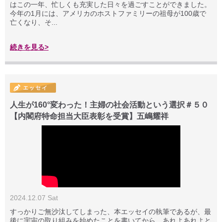
はこの一年、忙しくも充実した日々を過ごすことができました。
今年の1月には、アメリカのホストファミリーの祖母が100歳で
亡くなり、そ...
続きを見る>
人生が160°変わった！主婦の社会活動という選択＃５０
【内閣府特命担当大臣表彰を受賞】五嶋耀祥
2024.12.07 Sat
すっかりご無沙汰してしまった、本エッセイの執筆であるが、最
後に宇宙の取り組みを始めたことを書いてから、あれよあれよと