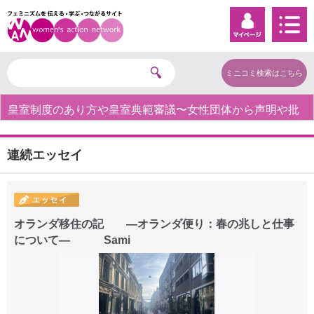
ミニコミ検索はこちら
皇室制度のあり方や皇室典範審議〜女性団体から声明や批
判の声〜
連続エッセイ
オランダ移住の記 ―オランダ便り：春の兆しと仕事
について― Sami