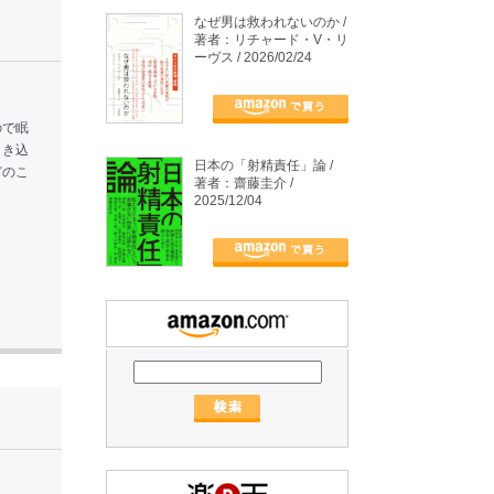
なぜ男は救われないのか /
著者：リチャード・V・リ
ーヴス / 2026/02/24
ので眠
引き込
日本の「射精責任」論 /
どのこ
著者：齋藤圭介 /
2025/12/04