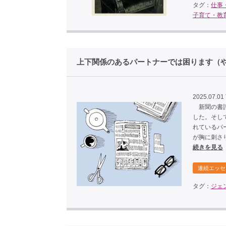
タグ：
仕事
子育て・教
上下関係のあるパートナーでは困ります（や
2025.07.01
新聞の書評
した。そし
れているパ
が胸に刺さ
続きを見る
連続エッセ
タグ：
ジェ