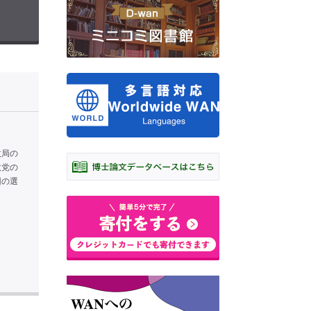
政局の
政党の
回の選