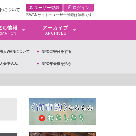
ユーザー登録
ログイン
イトについて
※WANサイトのユーザー登録は無料です。
⽴ち情報
アーカイブ
RMATION
ARCHIVES
O法⼈WANについて
NPOに寄付をする
O入会申込み
NPO年会費を払う