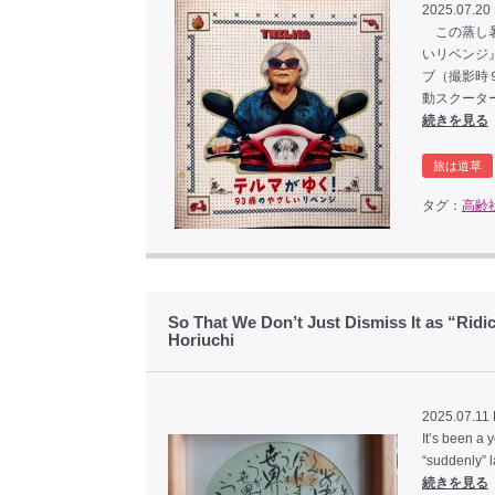
2025.07.20
この蒸し暑
いリベンジ
ブ（撮影時
動スクータ
続きを見る
旅は道草
タグ：
高齢
So That We Don’t Just Dismiss It as “Ri
Horiuchi
2025.07.11 
It’s been a 
“suddenly” l
続きを見る