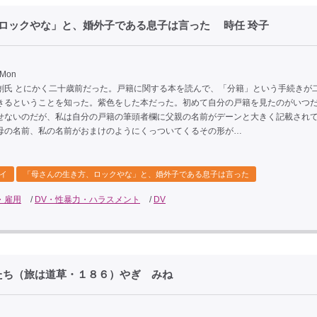
ロックやな」と、婚外子である息子は言った 時任 玲子
 Mon
創氏 とにかく二十歳前だった。戸籍に関する本を読んで、「分籍」という手続きが
きるということを知った。紫色をした本だった。初めて自分の戸籍を見たのがいつ
せないのだが、私は自分の戸籍の筆頭者欄に父親の名前がデーンと大きく記載され
母の名前、私の名前がおまけのようにくっついてくるその形が…
イ
「母さんの生き方、ロックやな」と、婚外子である息子は言った
・雇用
/
DV・性暴力・ハラスメント
/
DV
たち（旅は道草・１８６）やぎ みね