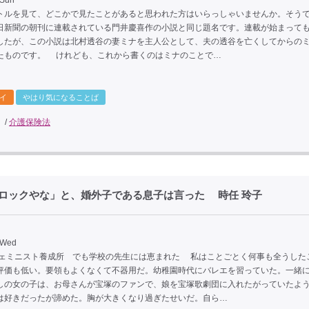
 Sun
ルを見て、どこかで見たことがあると思われた方はいらっしゃいませんか。そう
日新聞の朝刊に連載されている門井慶喜作の小説と同じ題名です。連載が始まってもう
したが、この小説は北村透谷の妻ミナを主人公として、夫の透谷を亡くしてからの
たものです。 けれども、これから書くのはミナのことで…
イ
やはり気になることば
/
介護保険法
ロックやな」と、婚外子である息子は言った 時任 玲子
 Wed
フェミニスト養成所 でも学校の先生には恵まれた 私はことごとく何事も全うした
評価も低い。要領もよくなくて不器用だ。幼稚園時代にバレエを習っていた。一緒
しの女の子は、お母さんが宝塚のファンで、娘を宝塚歌劇団に入れたがっていたよ
は好きだったが諦めた。胸が大きくなり過ぎたせいだ。自ら…