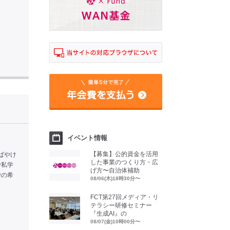
イベント情報
【募集】公的資金を活用
ばやけ
した事業のつくり方・広
で私学
げ方〜自治体補助
学の希
08/06(木)18時30分〜
FCT第27回メディア・リ
テラシー研修セミナー
『生成AI』の
08/07(金)10時00分〜