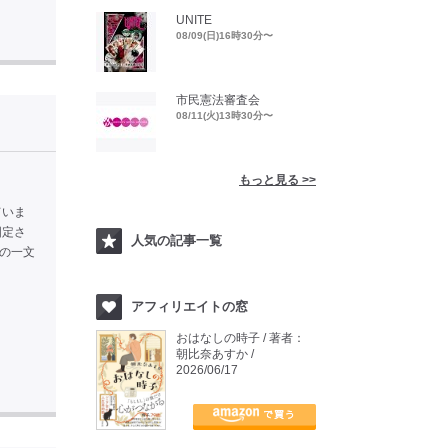
UNITE
08/09(日)16時30分〜
市民憲法審査会
08/11(火)13時30分〜
もっと見る >>
ていま
固定さ
人気の記事一覧
この一文
アフィリエイトの窓
おはなしの時子 / 著者：
朝比奈あすか /
2026/06/17