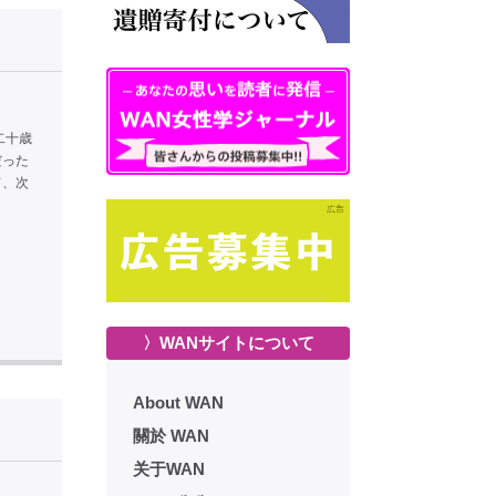
二十歳
だった
て、次
〉WANサイトについて
About WAN
關於 WAN
关于WAN