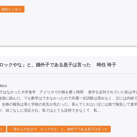
連続エッセイ
ロックやな」と、婚外子である息子は言った 時任 玲子
 Mon
前ではなかった大学進学 アメリカでの個を磨く時間 進学を反対されていた私は半
勉強に励んだ。でも数学はできなかったので共通一次試験は望みなく、父には内緒
、合格の報告は母と学校の先生が先だった。喜んでくれない父には後で報告して進
が、頭ごなしに否定され、私ではとても説得できなくて、私…
イ
「母さんの生き方、ロックやな」と、婚外子である息子は言った