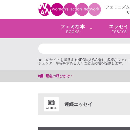
フェミニズム
フェミな本
エッセイ
BOOKS
ESSAYS
★ このサイトを運営するNPO法人WANは、多様なフェ
ジェンダー平等を求める人々に交流の場を提供します。
緊急の呼びかけ：
連続エッセイ