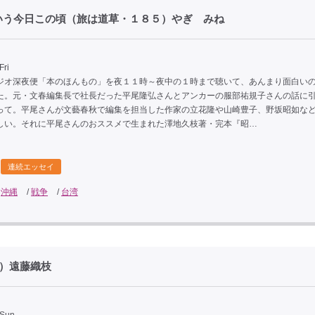
いう今日この頃（旅は道草・１８５）やぎ みね
Fri
オ深夜便「本のほんもの」を夜１１時～夜中の１時まで聴いて、あんまり面白い
た。元・文春編集長で社長だった平尾隆弘さんとアンカーの服部祐規子さんの話に
って。平尾さんが文藝春秋で編集を担当した作家の立花隆や山崎豊子、野坂昭如な
しい。それに平尾さんのおススメで生まれた澤地久枝著・完本『昭…
連続エッセイ
/
沖縄
/
戦争
/
台湾
2）遠藤織枝