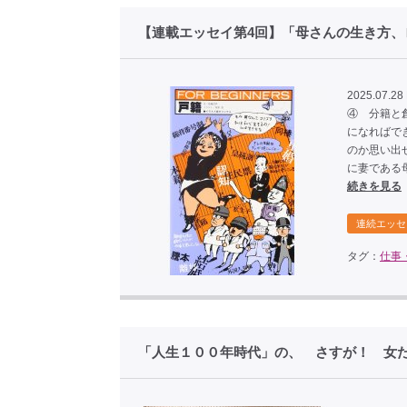
【連載エッセイ第4回】「母さんの生き方、
2025.07.28
④ 分籍と
になればで
のか思い出
に妻である
続きを見る
連続エッセ
タグ：
仕事
「人生１００年時代」の、 さすが！ 女