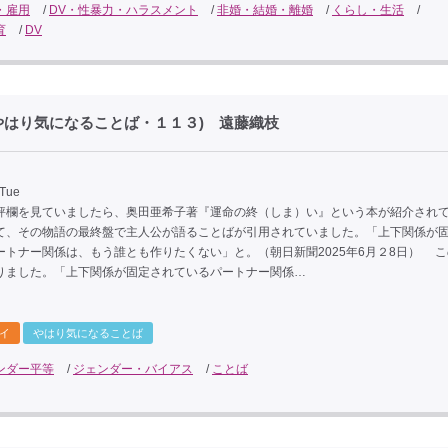
・雇用
/
DV・性暴力・ハラスメント
/
非婚・結婚・離婚
/
くらし・生活
/
育
/
DV
はり気になることば・１１３) 遠藤織枝
 Tue
欄を見ていましたら、奥田亜希子著『運命の終（しま）い』という本が紹介され
て、その物語の最終盤で主人公が語ることばが引用されていました。「上下関係が
ートナー関係は、もう誰とも作りたくない」と。（朝日新聞2025年6月２8日） 
りました。「上下関係が固定されているパートナー関係…
イ
やはり気になることば
ンダー平等
/
ジェンダー・バイアス
/
ことば