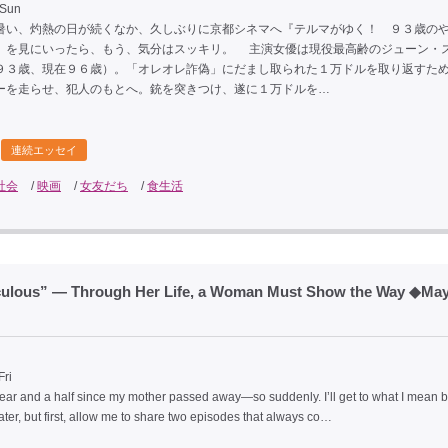
 Sun
い、灼熱の日が続くなか、久しぶりに京都シネマへ『テルマがゆく！ ９３歳の
』を見にいったら、もう、気分はスッキリ。 主演女優は現役最高齢のジューン・
９３歳、現在９６歳）。「オレオレ詐偽」にだまし取られた１万ドルを取り返すた
ーを走らせ、犯人のもとへ。銃を突きつけ、遂に１万ドルを…
連続エッセイ
社会
/
映画
/
女友だち
/
食生活
diculous” — Through Her Life, a Woman Must Show the Way ◆Ma
Fri
year and a half since my mother passed away—so suddenly. I’ll get to what I mean 
ater, but first, allow me to share two episodes that always co…