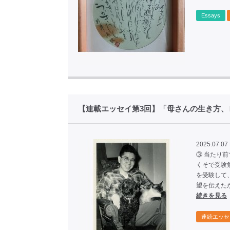
Essays
【連載エッセイ第3回】「母さんの生き方、
2025.07.07
③ 当たり
くそで受験
を受験して
望を伝えた
続きを見る
連続エッセ