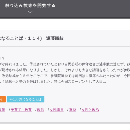
なることば・１１４) 遠藤織枝
Fri
が終わりました。予想されていたとおり自民公明の保守連合は過半数に達せず、
が期待される結果になりました。しかし、それよりも大きな話題をさらったのが参
。政党結成から５年そこそこで、参議院選挙では前回は１議席のみだったのが、今
１４議席へと勢力を伸ばしました。特に今回スローガンとして人目…
イ
やはり気になることば
政策
/
子育て・教育
/
政治
/
女性議員
/
選挙
/
女性と政治