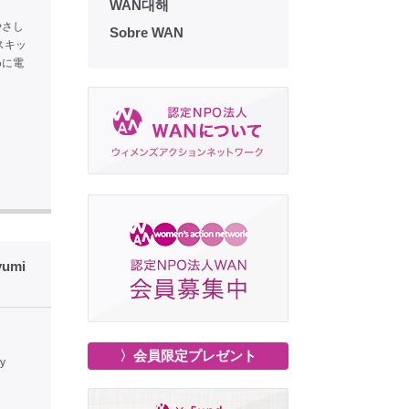
WAN대해
やさし
Sobre WAN
スキッ
めに電
yumi
〉会員限定プレゼント
by