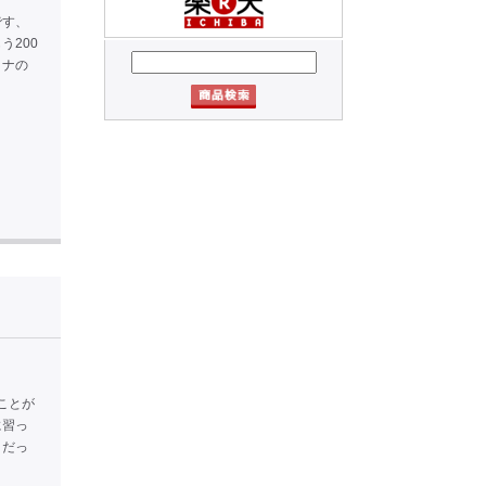
です、
200
ミナの
ことが
に習っ
うだっ