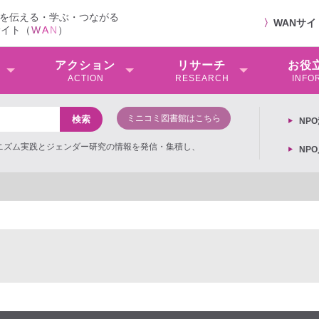
を伝える・学ぶ・つながる
〉
WANサ
サイト（
W
A
N
）
アクション
リサーチ
お役
ACTION
RESEARCH
INFO
ミニコミ図書館はこちら
NP
ミニズム実践とジェンダー研究の情報を発信・集積し、
NP