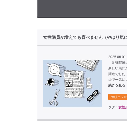
女性議員が増えても喜べません（やはり気に
2025.08.01 
参議院選挙
新しい展開
躍進でした
挙で一気に
続きを見る
連続エッセ
タグ：
女性