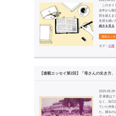
2025.06.01
このタイト
去年から朝
回を超えま
生涯を描い
続きを見る
連続エッセ
タグ：
介護
【連載エッセイ第2回】「母さんの生き方、
2025.05.28
② 家庭は
なく、自己
ていた仲良
た。踊るの