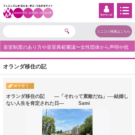
ミニコミ検索はこちら
皇室制度のあり方や皇室典範審議〜女性団体から声明や批
判の声〜
オランダ移住の記
オランダ移住の記 ―「それって素敵だね」──結婚し
ない人生を肯定された日― Sami