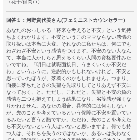
（花子/福岡市）
回答１：河野貴代美さん(フェミニストカウンセラー）
あなたのおっしゃる「将来を考えると不安」という気持
ちよくわかります。不安というこのママならない感情の
取り扱いは本当に大変。それなのに私たちは、何にでも
わざわざ不安という感情をつけます。不安のない人なん
て、本当に人かしらと思えるくらい人間の資格要件みた
いですね。「明日は就職面接日、うまくいくか不安だ
わ」というふうに。逆説的かもしれないけれど、不安と
思っていたほうが、落着くのかもしれません。つまり、
面接に落ちたときの失望を先取りしてとりあえず不安に
なっておく、と。ただし、これだと、失望と不安の負の
感情を二つも抱えてしまう結果になり、劣等感が強くな
りかねません。あなたの場合、具体的には何もしない
が、先のことを考えているという保障に不安を置いてい
るみたいと言うと酷ですか。ただね、先のことを考えた
ら不安がないという人はいないと思いますよ。何でも持
つ人は、それらを失うのではないか、あるいは失わなく