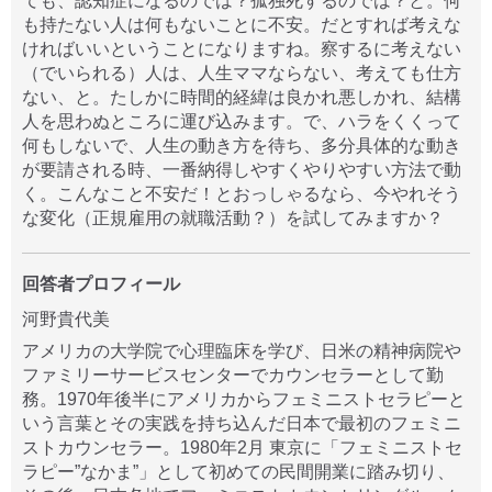
ても、認知症になるのでは？孤独死するのでは？と。何
も持たない人は何もないことに不安。だとすれば考えな
ければいいということになりますね。察するに考えない
（でいられる）人は、人生ママならない、考えても仕方
ない、と。たしかに時間的経緯は良かれ悪しかれ、結構
人を思わぬところに運び込みます。で、ハラをくくって
何もしないで、人生の動き方を待ち、多分具体的な動き
が要請される時、一番納得しやすくやりやすい方法で動
く。こんなこと不安だ！とおっしゃるなら、今やれそう
な変化（正規雇用の就職活動？）を試してみますか？
回答者プロフィール
河野貴代美
アメリカの大学院で心理臨床を学び、日米の精神病院や
ファミリーサービスセンターでカウンセラーとして勤
務。1970年後半にアメリカからフェミニストセラピーと
いう言葉とその実践を持ち込んだ日本で最初のフェミニ
ストカウンセラー。1980年2月 東京に「フェミニストセ
ラピー”なかま”」として初めての民間開業に踏み切り、