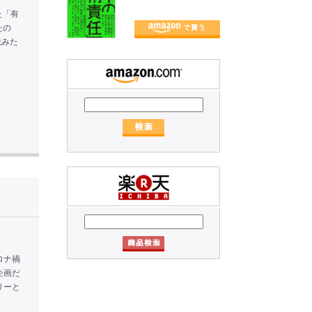
た「有
たの
読みた
ロナ禍
企画だ
リーと