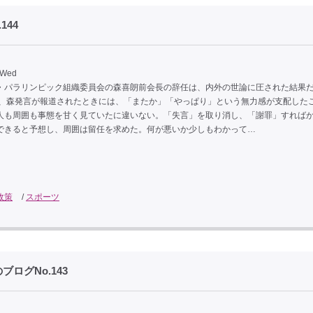
144
 Wed
パラリンピック組織委員会の森喜朗前会長の辞任は、内外の世論に圧された結果
、森発言が報道されたときには、「またか」「やっぱり」という無力感が支配した
人も周囲も事態を甘く見ていたに違いない。「失言」を取り消し、「謝罪」すれば
できると予想し、周囲は留任を求めた。何が悪いか少しもわかって…
政策
/
スポーツ
ログNo.143