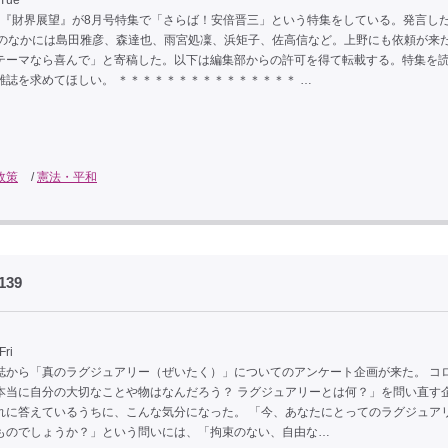
 Tue
Nこと『財界展望』が8月号特集で「さらば！安倍晋三」という特集をしている。発言し
」のなかには島田雅彦、森達也、雨宮処凜、浜矩子、佐高信など。上野にも依頼が来
テーマなら喜んで」と寄稿した。以下は編集部からの許可を得て転載する。特集を
雑誌を求めてほしい。 ＊＊＊＊＊＊＊＊＊＊＊＊＊＊＊ …
政策
/
憲法・平和
39
Fri
から「真のラグジュアリー（ぜいたく）」についてのアンケート企画が来た。 コ
本当に自分の大切なことや物はなんだろう？ ラグジュアリーとは何？」を問い直す
れに答えているうちに、こんな気分になった。 「今、あなたにとってのラグジュア
ものでしょうか？」という問いには、「拘束のない、自由な…