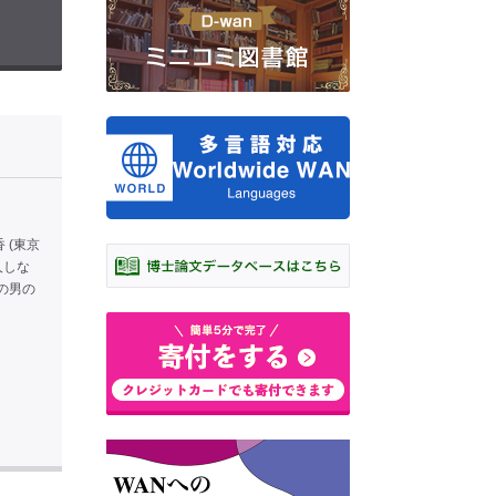
 (東京
人しな
の男の