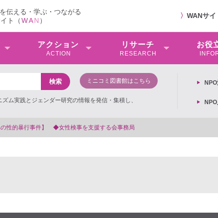
を伝える・学ぶ・つながる
〉
WANサ
サイト（
W
A
N
）
アクション
リサーチ
お役
ACTION
RESEARCH
INFO
ミニコミ図書館はこちら
NP
ミニズム実践とジェンダー研究の情報を発信・集積し、
NP
【抗議文】2026年3月13日第6次男女共同参画基本計画の閣議決定への抗