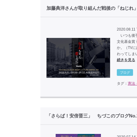
加藤典洋さんが取り組んだ戦後の「ねじれ」 
2020.08.11
いつも後手
文化基金賞
か。（TV
わってしま
続きを見る
ブログ
タグ：
憲法
「さらば！安倍晋三」 ちづこのブログNo.1