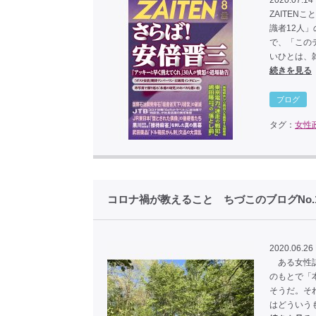
2020.07.14
ZAITE
識者12人
で、「この
いひとは、
続きを見る
ブログ
タグ：
女性
コロナ禍が教えること ちづこのブログNo.1
2020.06.26 
ある女性誌
のもとで「
そうだ。そ
はどういう