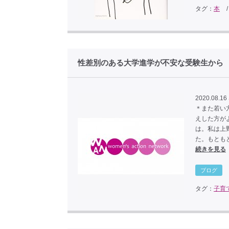
タグ：
本
性差別のある大学進学が不安な受験生から ち
2020.08.16
＊また若い
えした方がよ
は。私は上
た。もとも
続きを見る
ブログ
タグ：
子育