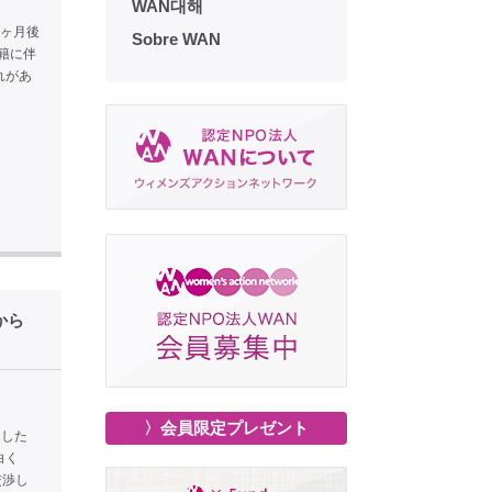
WAN대해
3ヶ月後
Sobre WAN
籍に伴
れがあ
から
〉会員限定プレゼント
たした
白く
交渉し