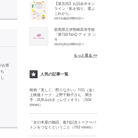
【第五回】お話会＠オン
ライン「私を知り、選ぶ
これから」
08/14(金)20時00分〜
群馬県立伊勢崎高等学校
「第7回iTanQ ア イ タ ン
キ
08/20(木)10時00分〜
もっと見る >>
がお答
にち
人気の記事一覧
まし
映画『美しく、黙りなさい』7/31（金）
上映後トーク：上野千鶴子さん 聞き
手：武井みゆき（ムヴィオラ）（506
views）
「女の本屋の物語」復刊記念トーク〜バ
トンをつなぐということ（783 views）