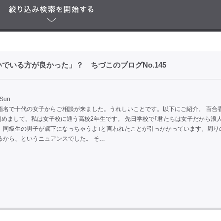
いる方が良かった」？ ちづこのブログNo.145
 Sun
指名で十代の女子からご相談が来ました。うれしいことです。以下にご紹介。 百合香
) 初めまして。私は女子校に通う高校2年生です。 先日学校で｢君たちは女子だから浪
、同級生の男子が歳下になっちゃうよ｣と言われたことが引っかかっています。周り
るから、というニュアンスでした。 そ…