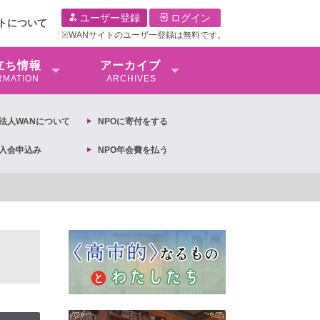
ユーザー登録
ログイン
イトについて
※WANサイトのユーザー登録は無料です。
⽴ち情報
アーカイブ
RMATION
ARCHIVES
O法⼈WANについて
NPOに寄付をする
O入会申込み
NPO年会費を払う
議文 ◆女性差別撤廃条約実現アクション 亀永能布子