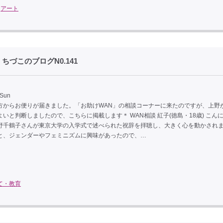
/
アート
づこのブログN0.141
 Sun
方からお便りが届きました。「お助けWAN」の相談コーナーに来たのですが、上野
いと判断しましたので、こちらに掲載します＊ WAN相談 紅子(徳島・18歳) こん
野千鶴子さんが東京大学の入学式で述べられた祝辞を拝聴し、大きく心を動かされ
と、ジェンダーやフェミニズムに興味があったので、…
て・教育