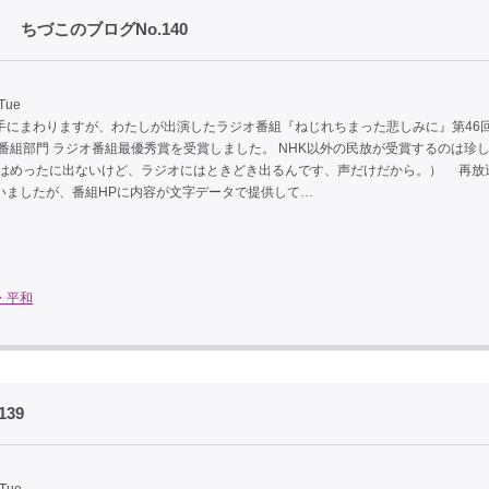
ちづこのブログNo.140
 Tue
にまわりますが、わたしが出演したラジオ番組『ねじれちまった悲しみに』第46
 番組部門 ラジオ番組最優秀賞を受賞しました。 NHK以外の民放が受賞するのは珍
にはめったに出ないけど、ラジオにはときどき出るんです、声だけだから。） 再放
いましたが、番組HPに内容が文字データで提供して…
・平和
39