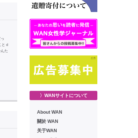
だっ
ことｄ
かんた
〉WANサイトについて
About WAN
關於 WAN
关于WAN