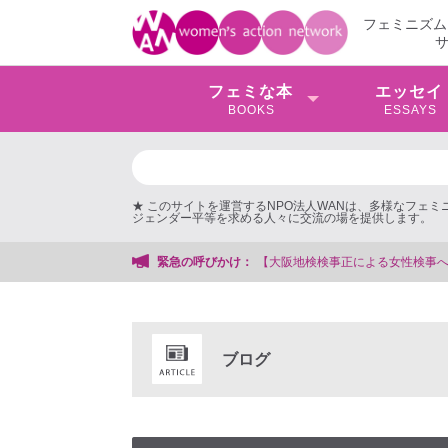
フェミニズム
フェミな本
エッセイ
BOOKS
ESSAYS
★ このサイトを運営するNPO法人WANは、多様なフェ
ジェンダー平等を求める人々に交流の場を提供します。
務局
緊急の呼びかけ：
ブログ