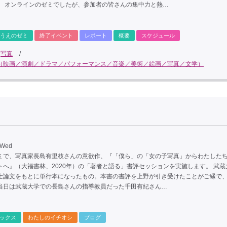
。 オンラインのゼミでしたが、参加者の皆さんの集中力と熱…
うえのゼミ
終了イベント
レポート
概要
スケジュール
/
写真
/
（映画／演劇／ドラマ／パフォーマンス／音楽／美術／絵画／写真／文学）
 Wed
ミで、写真家長島有里枝さんの意欲作、『「僕ら」の「女の子写真」からわたした
トへ』（大福書林、2020年）の「著者と語る」書評セッションを実施します。 武蔵
士論文をもとに単行本になったもの。本書の書評を上野が引き受けたことがご縁で
当日は武蔵大学での長島さんの指導教員だった千田有紀さん…
ックス
わたしのイチオシ
ブログ