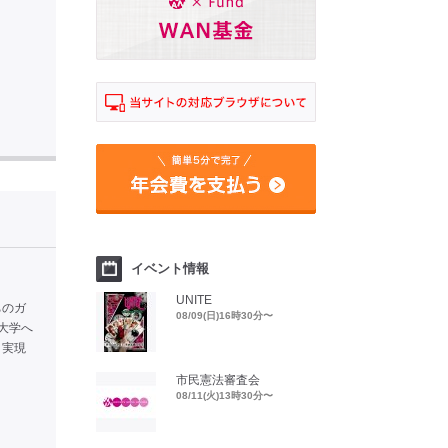
イベント情報
UNITE
ちのガ
08/09(日)16時30分〜
大学へ
、実現
市民憲法審査会
08/11(火)13時30分〜