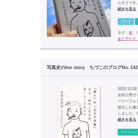
たそうです
続きを見る
ブログ
タグ：
本
女とアート
写真史のher story ちづこのブログNo. 142
2020.10.28
次回上野ゼ
ーリーフォ
提出した修
しました。
続きを見る
アートトピ