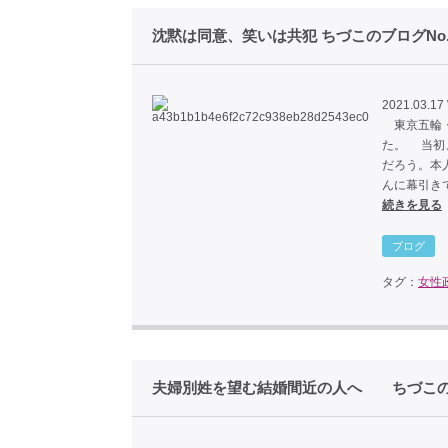
沈黙は同意、笑いは共犯 ちづこのブログNo.
2021.03.17
東京五輪・
た。 当初
だろう。本
んに幕引き
続きを見る
ブログ
タグ：
女性
夫婦別姓を望む結婚間近の人へ ちづこのブ