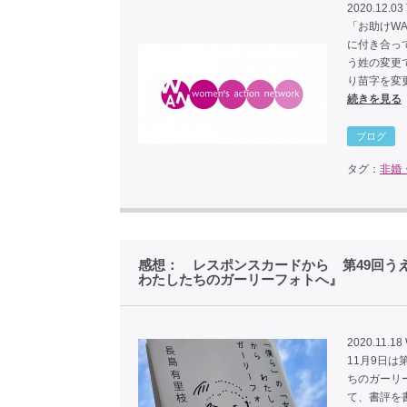
2020.12.03
「お助けWA
に付き合っ
う姓の変更
り苗字を変
続きを見る
ブログ
タグ：
非婚
感想： レスポンスカードから 第49回う
わたしたちのガーリーフォトへ』
2020.11.18
11月9日
ちのガーリ
て、書評を