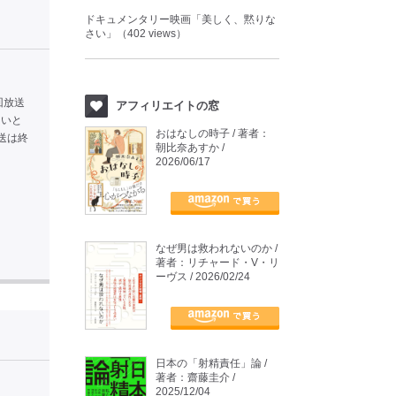
ドキュメンタリー映画「美しく、黙りな
さい」（402 views）
回放送
アフィリエイトの窓
しいと
おはなしの時子 / 著者：
送は終
朝比奈あすか /
2026/06/17
なぜ男は救われないのか /
著者：リチャード・V・リ
ーヴス / 2026/02/24
日本の「射精責任」論 /
著者：齋藤圭介 /
2025/12/04