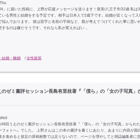
 Thu
N」に届いた投稿に、上野が応援メッセージを送ります！亜美/八王子市/32歳 私は
ている男性と結婚をする予定です。相手は日本人で2歳下です。結婚が近くなって入
で悩んでおります。 彼は苗字と名前の字画など、親が考えてつけてくれた事に思い
更するのは嫌だそうです。それなら私が変えればい…
・結婚・離婚
/
女性政策
えのゼミ書評セッション長島有里枝著『「僕ら」の「女の子写真」
 Wed
は第49回うえのゼミ書評セッション長島有里枝著『「僕ら」の「女の子写真」からわ
ーフォトへ』でした。 上野さんはこの本の書評を書くにあたり、あまりに内容が面
書き進めると規定の原稿枚数では足りないので、ページを増やしてと雑誌編集者に