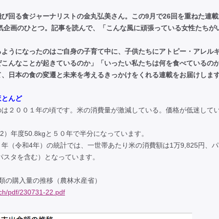
び回る食ジャーナリストの金丸弘美さん。この9月で26回を重ねた連載
気企画のひとつ。記事を読んで、「こんな風に頑張っている女性たちが
るようになったのはご自身の子育て中に、子供たちにアトピー・アレル
ぜこんなことが起きているのか」「いったい私たちは何を食べているの
て、日本の食の変遷と未来を考えるきっかけをくれる連載をお届けしま
ほとんど
のは２００１年の頃です。米の消費量が激減している。価格が低迷して
令和2）年度50.8kgと５０年で半分になっています。
（令和4年）の統計では、一世帯あたり米の消費額は1万9,825円、
麺、パスタを含む）となっています。
類の購入量の推移（農林水産省）
ach/pdf/230731-22.pdf