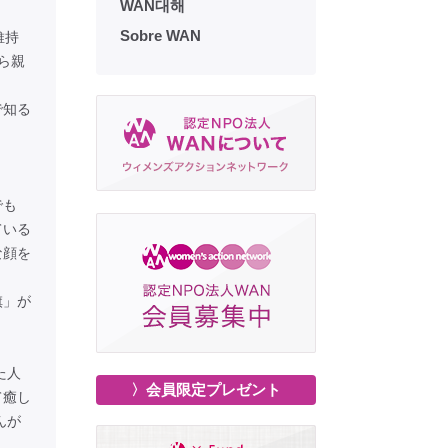
WAN대해
Sobre WAN
維持
ら親
で知る
でも
ている
な顔を
旗」が
た人
〉会員限定プレゼント
て癒し
んが