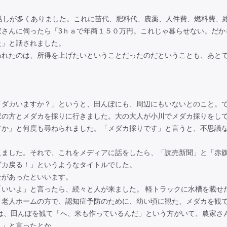
話しが多くありました。これに苗代、肥料代、農薬、人件費、燃料費、
家さんに伺ったら「3ｈａで年商１５０万円。これじゃ暮らせない。だか
た」と話されました。
れたのは、所得を上げたいということだったのだということも、あと
ダカいますか？」というと、田んぼにも、周辺にもいないとのこと。
家の方とメダカを採りに行きました。大の大人が小川でメダカ採りをし
すか」と何度も尋ねられました。「メダカ採りです」と言うと、不思議
ました。それで、これをメディアに話をしたら、「読売新聞」と「赤
ダカ戻る！」というようなタイトルでした。
があったといいます。
いいよ」と言ったら、続々と人が来ました。 軽トラックに水槽を載せ
、老人ホームの方で、認知症予防のために、幼い頃に観た、メダカを観
は、田んぼを観て「へ、米も作っているんだ」という方がいて、農家さ
！」と言ったとか。