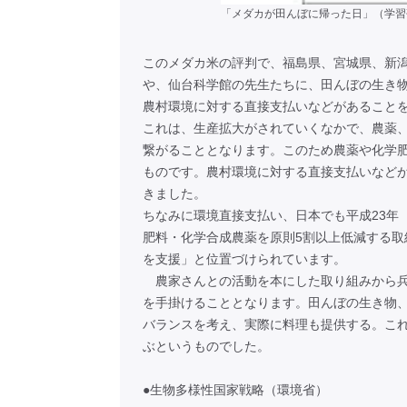
「メダカが田んぼに帰った日」（学習
このメダカ米の評判で、福島県、宮城県、新
や、仙台科学館の先生たちに、田んぼの生き物
農村環境に対する直接支払いなどがあること
これは、生産拡大がされていくなかで、農薬
繋がることとなります。このため農薬や化学
ものです。農村環境に対する直接支払いなど
きました。
ちなみに環境直接支払い、日本でも平成23年
肥料・化学合成農薬を原則5割以上低減する
を支援」と位置づけられています。
農家さんとの活動を本にした取り組みから兵
を手掛けることとなります。田んぼの生き物
バランスを考え、実際に料理も提供する。こ
ぶというものでした。
●生物多様性国家戦略（環境省）