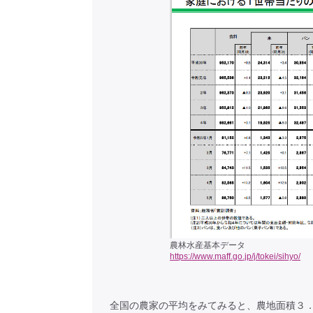
農林水産基本データ
https://www.maff.go.jp/j/tokei/sihyo/
全国の農家の平均をみてみると、農地面積３．