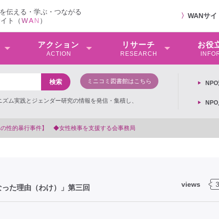
を伝える・学ぶ・つながる
〉
WANサ
サイト（
W
A
N
）
アクション
リサーチ
お役
ACTION
RESEARCH
INFO
ミニコミ図書館はこちら
NP
ミニズム実践とジェンダー研究の情報を発信・集積し、
NP
6年3月13日第6次男女共同参画基本計画の閣議決定への抗議文 ◆女性差別撤廃条約実
views
なった理由（わけ）」第三回