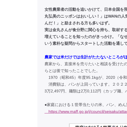
女性農業者の活動を追いかけて、日本全国を飛
丸弘美のニッポンはおいしい！」はWANの人
んだ！」と励まされる方も多いはず。
実は金丸さんが食分野に関心を持ち、取材す
増えていることを知ったのがきっかけ。「な
いう素朴な疑問からスタートした活動を通し
農家では米だけでは生計がたたないところが
農家から、直接米を売りたいと相談を受けた
らとは後で知ったことでした。
1970（昭和45）年度95.1kgが、2020（
消費額は、パンが上回っています。２０２２年
3万2,497円、麺類は2万0,112円（カップ
●家庭における１世帯当たりの米、パン、めん
https://www.maff.go.jp/j/council/seisaku/att