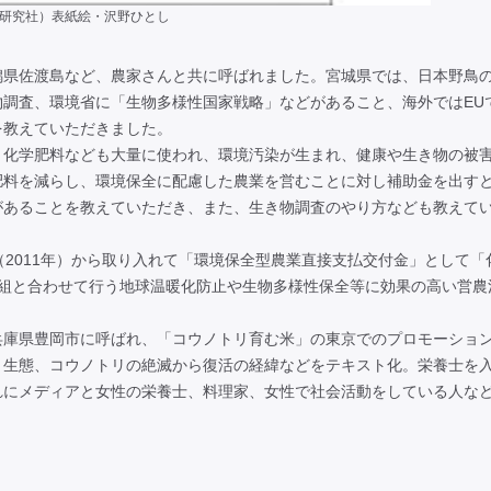
研究社）表紙絵・沢野ひとし
潟県佐渡島など、農家さんと共に呼ばれました。宮城県では、日本野鳥
調査、環境省に「生物多様性国家戦略」などがあること、海外ではEU
を教えていただきました。
、化学肥料なども大量に使われ、環境汚染が生まれ、健康や生き物の被
肥料を減らし、環境保全に配慮した農業を営むことに対し補助金を出す
があることを教えていただき、また、生き物調査のやり方なども教えて
（2011年）から取り入れて「環境保全型農業直接支払交付金」として「
取組と合わせて行う地球温暖化防止や生物多様性保全等に効果の高い営農
庫県豊岡市に呼ばれ、「コウノトリ育む米」の東京でのプロモーショ
、生態、コウノトリの絶滅から復活の経緯などをテキスト化。栄養士を
れにメディアと女性の栄養士、料理家、女性で社会活動をしている人な