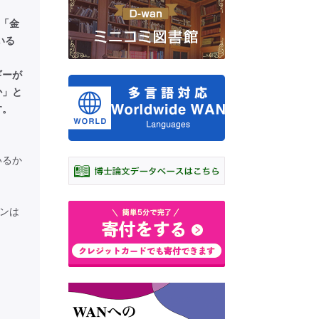
「金
いる
ギーが
か」と
す。
いるか
パンは