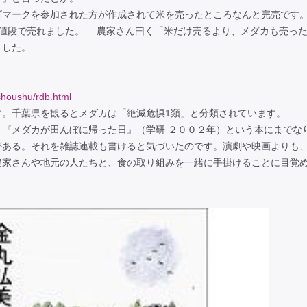
マークを参加された方が作成されて米を売ったところなんと完売です
の値段で売れました。 農家さん曰く「米だけ売るより、メダカも売っ
ました。
ishoushu/rdb.html
す。千葉県を観るとメダカは「絶滅危惧1類」と分類されています。
『メダカが田んぼに帰った日』（学研 ２００２年）という本にまでな
がある。それを雑誌連載も書けると気づいたのです。演劇や映画よりも
農家さんや地元の人たちと、食の取り組みを一緒に手掛けることに目覚