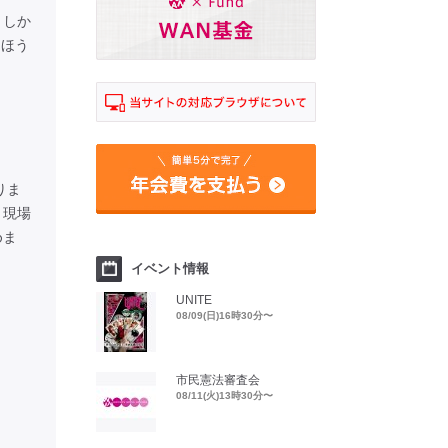
。しか
たほう
りま
、現場
めま
イベント情報
UNITE
08/09(日)16時30分〜
市民憲法審査会
08/11(火)13時30分〜