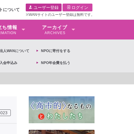
ユーザー登録
ログイン
イトについて
※WANサイトのユーザー登録は無料です。
⽴ち情報
アーカイブ
RMATION
ARCHIVES
O法⼈WANについて
NPOに寄付をする
O入会申込み
NPO年会費を払う
現アクション 亀永能布子
自民党
3023