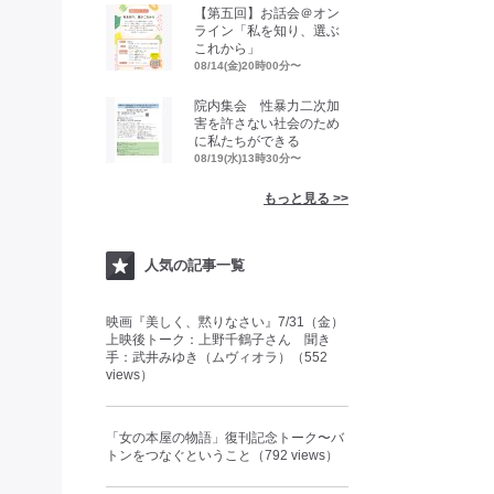
【第五回】お話会＠オン
ライン「私を知り、選ぶ
これから」
08/14(金)20時00分〜
院内集会 性暴力二次加
害を許さない社会のため
に私たちができる
08/19(水)13時30分〜
もっと見る >>
人気の記事一覧
映画『美しく、黙りなさい』7/31（金）
上映後トーク：上野千鶴子さん 聞き
手：武井みゆき（ムヴィオラ）（552
views）
「女の本屋の物語」復刊記念トーク〜バ
トンをつなぐということ（792 views）