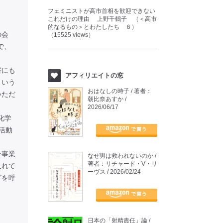
フェミニストが高市首相を歓迎できない
これだけの理由 上野千鶴子 （＜高市
的なるもの＞とわたしたち ６）
の会
（15525 views）
で、
害にも
アフィリエイトの窓
という
おはなしの時子 / 著者：
いただ
朝比奈あすか /
2026/06/17
化学
活動
ン事業
なぜ男は救われないのか /
著者：リチャード・V・リ
入れて
ーヴス / 2026/02/24
どを呼
日本の「射精責任」論 /