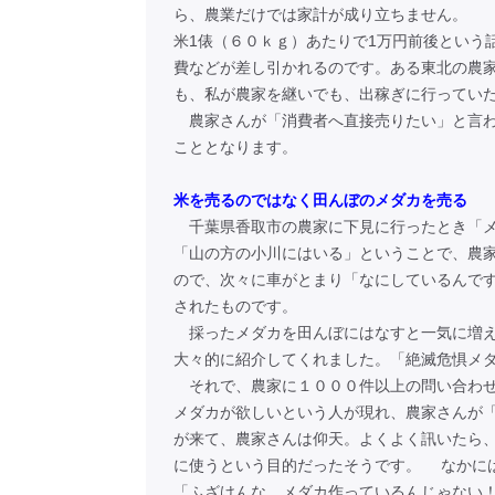
ら、農業だけでは家計が成り立ちません。
米1俵（６０ｋｇ）あたりで1万円前後という
費などが差し引かれるのです。ある東北の農
も、私が農家を継いでも、出稼ぎに行ってい
農家さんが「消費者へ直接売りたい」と言わ
こととなります。
米を売るのではなく田んぼのメダカを売る
千葉県香取市の農家に下見に行ったとき「メ
「山の方の小川にはいる」ということで、農
ので、次々に車がとまり「なにしているんで
されたものです。
採ったメダカを田んぼにはなすと一気に増え
大々的に紹介してくれました。「絶滅危惧メ
それで、農家に１０００件以上の問い合わせ
メダカが欲しいという人が現れ、農家さんが「
が来て、農家さんは仰天。よくよく訊いたら
に使うという目的だったそうです。 なかに
「ふざけんな、メダカ作っているんじゃない