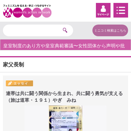
ミニコミ検索はこちら
皇室制度のあり方や皇室典範審議〜女性団体から声明や批
判の声〜
家父長制
連帯は共に闘う関係から生まれ、共に闘う勇気が支える
（旅は道草・１９１）やぎ みね