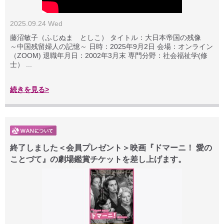
2025.09.24 Wed
藤沼敏子（ふじぬま としこ） タイトル：大日本帝国の残像
～中国残留婦人の記憶～ 日時：2025年9月2日 会場：オンライン
（ZOOM) 退職年月日：2002年3月末 専門分野：社会福祉学(修
士） ...
続きを見る>
終了しました＜会員プレゼント＞映画『ドマーニ！ 愛の
ことづて』の劇場鑑賞チケットを差し上げます。