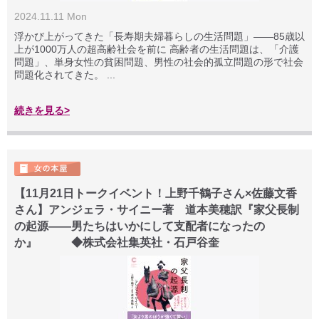
2024.11.11 Mon
浮かび上がってきた「長寿期夫婦暮らしの生活問題」――85歳以
上が1000万人の超高齢社会を前に 高齢者の生活問題は、「介護
問題」、単身女性の貧困問題、男性の社会的孤立問題の形で社会
問題化されてきた。 ...
続きを見る>
【11月21日トークイベント！上野千鶴子さん×佐藤文香
さん】アンジェラ・サイニー著 道本美穂訳『家父長制
の起源――男たちはいかにして支配者になったの
か』 ◆株式会社集英社・石戸谷奎