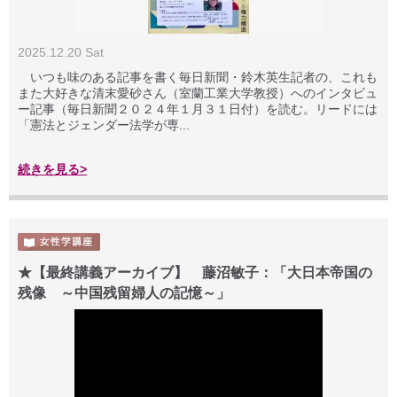
2025.12.20 Sat
いつも味のある記事を書く毎日新聞・鈴木英生記者の、これも
また大好きな清末愛砂さん（室蘭工業大学教授）へのインタビュ
ー記事（毎日新聞２０２４年１月３１日付）を読む。リードには
「憲法とジェンダー法学が専...
続きを見る>
★【最終講義アーカイブ】 藤沼敏子：「大日本帝国の
残像 ～中国残留婦人の記憶～」