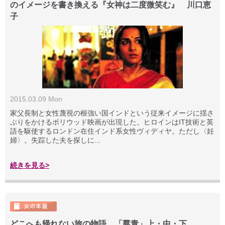
のイメージを書き換える『女神は二度微笑む』 川口恵
子
2015.03.09 Mon
家父長制と女性蔑視の根強い国インドという従来イメージに揺さ
ぶりをかけるボリウッド映画が出現した。ヒロインはIT技術と英
語を駆使するロンドン在住インド系女性ヴィディヤ。ただし〈妊
婦〉。失踪した夫を探しに...
続きを見る>
どこへも帰れない旅の物語 「羣青」上・中・下