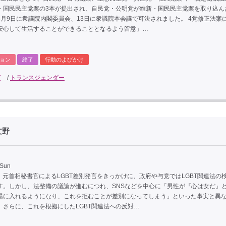
・国民民主党案の3本が提出され、自民党・公明党が維新・国民民主党案を取り込ん
6月9日に衆議院内閣委員会、13日に衆議院本会議で可決されました。 4党修正法案
安心して生活することができることとなるよう留意」…
ョン
終了
行動のよびかけ
T
/
トランスジェンダー
文野
 Sun
月、元首相秘書官によるLGBT差別発言をきっかけに、政府や与党ではLGBT関連法の
す。しかし、法整備の議論が進むにつれ、SNSなどを中心に「男性が『心は女だ』
湯に入れるようになり、これを拒むことが差別になってしまう」といった事実と異
、さらに、これを根拠にしたLGBT関連法への反対…