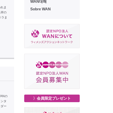
WAN대해
われま
Sobre WAN
海岸の
ベラま
ANの
〉会員限定プレゼント
インタ
ンダー