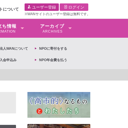
ユーザー登録
ログイン
イトについて
※WANサイトのユーザー登録は無料です。
⽴ち情報
アーカイブ
RMATION
ARCHIVES
O法⼈WANについて
NPOに寄付をする
O入会申込み
NPO年会費を払う
計画の閣議決定への抗議文 ◆女性差別撤廃条約実現アクション 亀永能布子