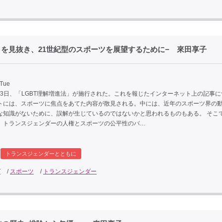
りを見抜き、21世紀型のスポーツを展望するために− 來田享子
 Tue
月23日、「LGBT理解増進法」が施行された。これを報じたインターネット上の記事
トには、スポーツに焦点をあてた内容が散見される。中には、近年のスポーツ界の
な知識がないために、誤解が生じているのではないかと思われるものもある。 そこ
、トランスジェンダーの人権とスポーツの公平性のバ…
トランスジェンダーとともに
T
/
スポーツ
/
トランスジェンダー