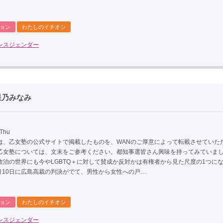
ョン
わたしのイチオシ
ンスジェンダー
星乃みなみ
 Thu
は、乙女塾の公式サイトで掲載したものを、WANのご厚意によって転載させていた
乙女塾については、文末をご参考ください。都知事選皆さん興味を持ってみていま
政治の世界にも今やLGBTQ＋に対して賛成か反対かは有権者から見た尺度の1つに
7月10日に広島高裁の判決がでて、男性から女性への戸…
ョン
わたしのイチオシ
ンスジェンダー