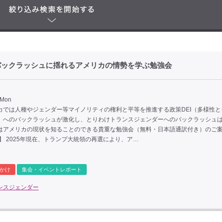
のバックラッシュに揺れるアメリカの情勢を学ぶ勉強会
 Mon
カでは人種やジェンダー等マイノリティの権利と平等を推進する政策DEI（多様性と
）へのバックラッシュが激化し、とりわけトランスジェンダーへのバックラッシュ
はアメリカの現状を知ることのできる貴重な勉強会（無料・日本語通訳付き）のご
】 2025年現在、トランプ大統領の再選により、ア…
かけ
集会・イベントレポート
ンスジェンダー