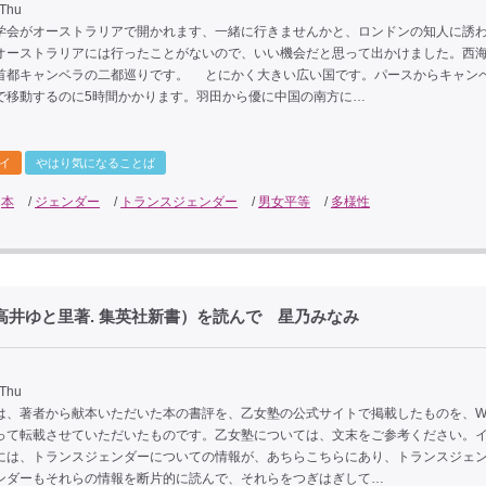
 Thu
会がオーストラリアで開かれます、一緒に行きませんかと、ロンドンの知人に誘
オーストラリアには行ったことがないので、いい機会だと思って出かけました。西
首都キャンベラの二都巡りです。 とにかく大きい広い国です。パースからキャン
で移動するのに5時間かかります。羽田から優に中国の南方に…
イ
やはり気になることば
/
本
/
ジェンダー
/
トランスジェンダー
/
男女平等
/
多様性
高井ゆと里著. 集英社新書）を読んで 星乃みなみ
 Thu
は、著者から献本いただいた本の書評を、乙女塾の公式サイトで掲載したものを、W
って転載させていただいたものです。乙女塾については、文末をご参考ください。
には、トランスジェンダーについての情報が、あちらこちらにあり、トランスジェ
ンダーもそれらの情報を断片的に読んで、それらをつぎはぎして…