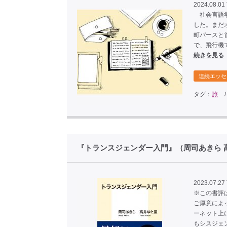
2024.08.01
社会言語学
した。まだ
町パースと
で、飛行機
続きを見る
連続エッセ
タグ：
旅
『トランスジェンダー入門』（周司あきら 
2023.07.27
※この書評
ご厚意によ
ーネット上
もシスジェ