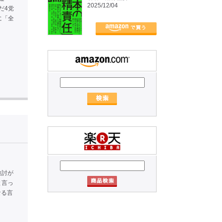
2025/12/04
だ4党
に「全
検討が
と言っ
なる言