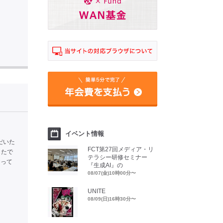
イベント情報
だいた
FCT第27回メディア・リ
したで
テラシー研修セミナー
なって
『生成AI』の
08/07(金)10時00分〜
UNITE
08/09(日)16時30分〜