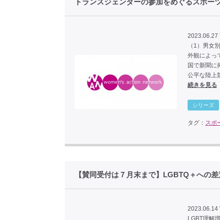
トランスジェンダーの参加をめぐるスポーツ
2023.06.27
（1）男女
外観によっ
国で新聞に
公平な陸上
続きを見る
シリーズ
タグ：
スポ
【賛同受付は７月末まで】LGBTQ＋へ
2023.06.14
LGBT理