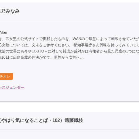
星乃みなみ
 Mon
は、乙女塾の公式サイトで掲載したものを、WANのご厚意によって転載させていた
乙女塾については、文末をご参考ください。 都知事選皆さん興味を持ってみていま
政治の世界にも今やLGBTQ＋に対して賛成か反対かは有権者から見た尺度の1つに
7月10日に広島高裁の判決がでて、男性から女性へ…
チオシ
ンスジェンダー
やはり気になることば・102）遠藤織枝