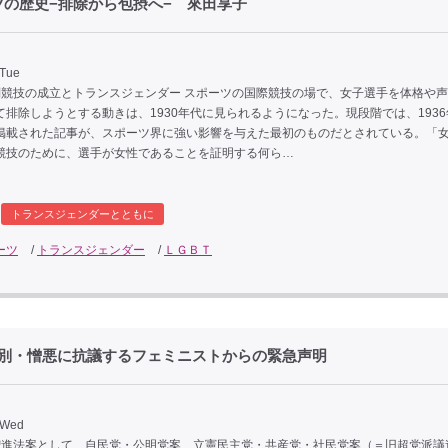
の歴史−排除から包摂へ− 來田享子
 Tue
別競技の成立とトランスジェンダー スポーツの国際競技の場で、女子選手を体格や
て排除しようとする動きは、1930年代に見られるようになった。現段階では、193
掲載された記事が、スポーツ界に強い影響を与えた最初のものだとされている。「
競技のために、選手が女性であることを証明する何ら…
トランスジェンダーとともに
ーツ
/
トランスジェンダー
/
ＬＧＢＴ
の差別・憎悪に抗議するフェミニストからの緊急声明
 Wed
解増進法案として、自民党・公明党案、立憲民主党・共産党・社民党案（＝旧超党派議