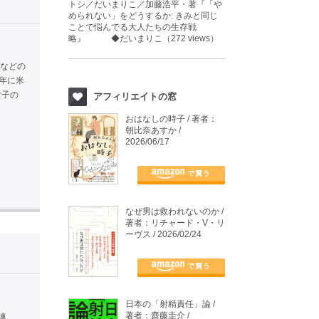
トシ／だいまりこ／加藤浩平・著『「や
められない」をどうするか: きみと同じ
ことで悩んでる大人たちの生存戦
略』 ◆だいまりこ（272 views）
声などの
6年に米
女子の
アフィリエイトの窓
おはなしの時子 / 著者：
朝比奈あすか /
2026/06/17
なぜ男は救われないのか /
著者：リチャード・V・リ
ーヴス / 2026/02/24
日本の「射精責任」論 /
著者：齋藤圭介 /
連