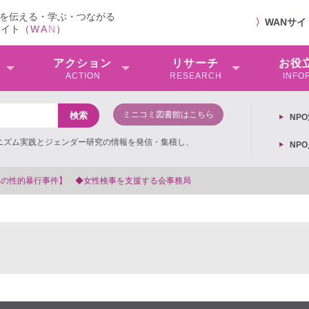
を伝える・学ぶ・つながる
〉
WANサ
サイト（
W
A
N
）
アクション
リサーチ
お役
ACTION
RESEARCH
INFO
ミニコミ図書館はこちら
NP
ミニズム実践とジェンダー研究の情報を発信・集積し、
NP
【抗議文】2026年3月13日第6次男女共同参画基本