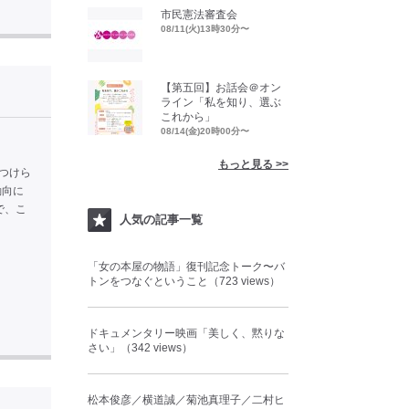
市民憲法審査会
08/11(火)13時30分〜
【第五回】お話会＠オン
ライン「私を知り、選ぶ
これから」
08/14(金)20時00分〜
もっと見る >>
につけら
動向に
で、こ
人気の記事一覧
「女の本屋の物語」復刊記念トーク〜バ
トンをつなぐということ（723 views）
ドキュメンタリー映画「美しく、黙りな
さい」（342 views）
松本俊彦／横道誠／菊池真理子／二村ヒ