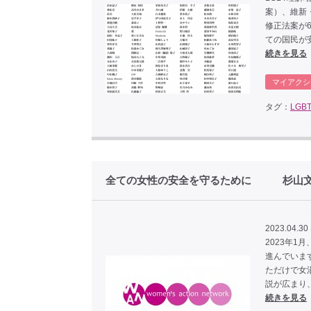
案）、維新
修正法案が
ての国民が
続きを見る
マイアクシ
タグ：
LGB
全ての女性の安全を守るために 杉山
2023.04.30
2023年1
進んでいま
ただけで女
説が広まり
続きを見る