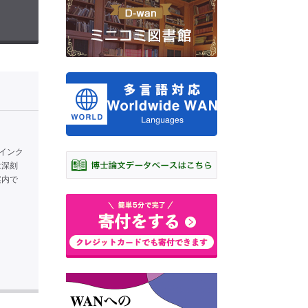
インク
は深刻
案内で