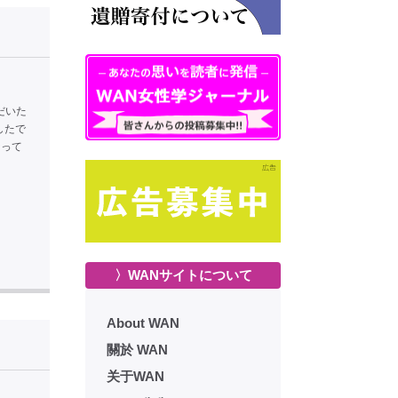
だいた
したで
なって
〉WANサイトについて
About WAN
關於 WAN
关于WAN