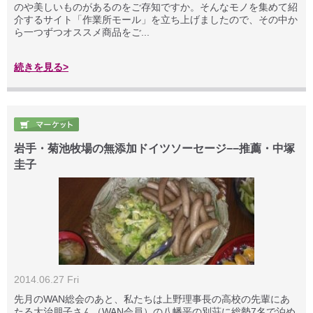
のや美しいものがあるのをご存知ですか。そんなモノを集めて紹
介するサイト「作業所モール」を立ち上げましたので、その中か
ら一つずつオススメ商品をご...
続きを見る>
岩手・菊池牧場の無添加ドイツソーセージ−−推薦・中塚
圭子
2014.06.27 Fri
先月のWAN総会のあと、私たちは上野理事長の高校の先輩にあ
たる大治朋子さん（WAN会員）の八幡平の別荘に総勢7名で泊め