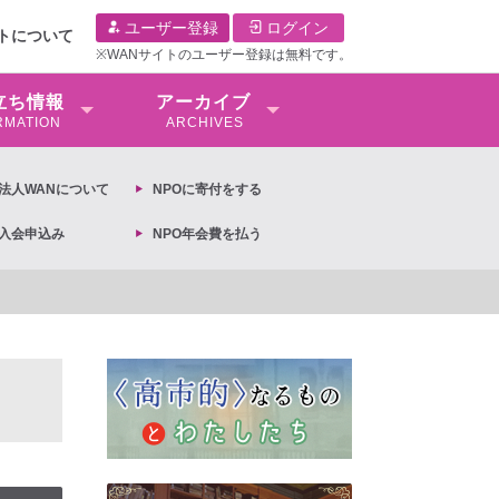
ユーザー登録
ログイン
イトについて
※WANサイトのユーザー登録は無料です。
⽴ち情報
アーカイブ
RMATION
ARCHIVES
O法⼈WANについて
NPOに寄付をする
O入会申込み
NPO年会費を払う
すために」モード・オリビエ × 仁藤夢乃 ◆Colabo