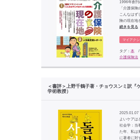
1996年創
「介護保険
こんなはず
険の現在地
続きを見る
マイアクシ
タグ：
本
介護保険法
＜書評＞上野千鶴子著・チョウスンミ訳『
学術教授）
2025.01.07
よいケアは
社会学：当
た年、私は
に著者に対