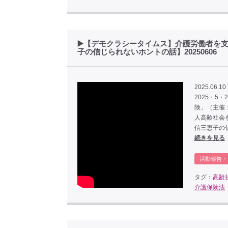
▶️【デモクラシータイムス】介護労働者を支
子の信じられないホントの話】20250606
2025.06.10
2025・
険」（主催
人高齢社会をよく
信三恵子の
続きを見る
活動報告・
タグ：
高齢
介護保険法