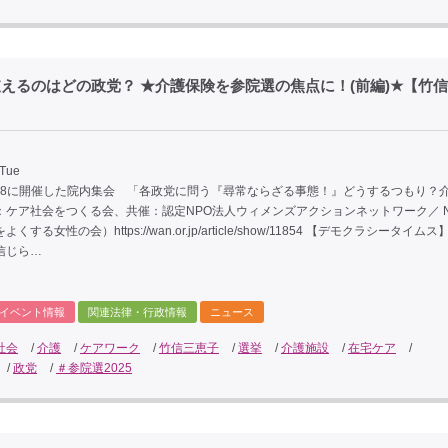
えるのはどの政党？ ★介護保険を参院選の焦点に！(前編)★【竹
 Tue
5・28に開催した院内集会 「各政党に問う『尋常ならざる事態！』どうするつもり？
：ケア社会をつくる会、共催：認定NPO法人ウィメンズアクションネットワーク／ N
する女性の会）https://wan.or.jp/article/show/11854 【デモクラシータイム
信じら…
イベント情報
関連法律・行政情報
ニュース
社会
/
介護
/
ケアワーク
/
竹信三恵子
/
選挙
/
介護施設
/
在宅ケア
/
/
政党
/
＃参院選2025