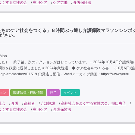
よくする女性の会
/
在宅ケア
/
ケア労働
/
介護保険法
たちのケア社会をつくる」８時間ぶっ通し介護保険マラソンシンポ
ください。
 Mon
した） 終了後、次のアクションがはじまっています。→2024年10月4日介護保険
問状を政党に送付しました＃2024年衆院選 ◆ ケア社会をつくる会 （10月6日追
an.or.jp/article/show/11519 ◯見逃し配信・WANアーカイブ動画：https://www.youtu…
ョン
関連法律・行政情報
終了
イベント
社会
/
介護
/
高齢者
/
介護施設
/
高齢社会をよくする女性の会、樋口恵子
/
よくする女性の会
/
在宅ケア
/
介護保険法