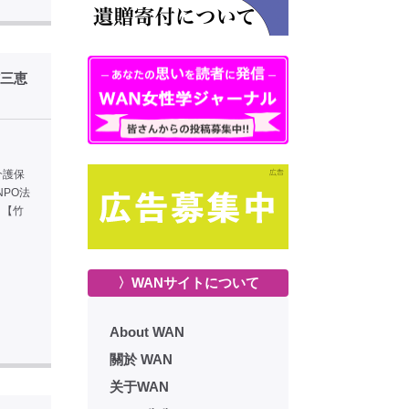
信三恵
介護保
PO法
ス】【竹
〉WANサイトについて
About WAN
關於 WAN
关于WAN