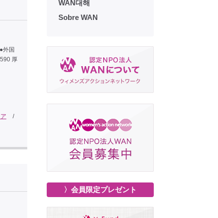
WAN대해
Sobre WAN
。 ●外国
590 厚
ケア
/
〉会員限定プレゼント