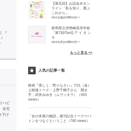
【第五回】お話会＠オン
ライン「私を知り、選ぶ
これから」
08/14(金)20時00分〜
群馬県立伊勢崎高等学校
ー
/
「第7回iTanQ ア イ タ ン
キ
/
08/20(木)10時00分〜
/
もっと見る >>
人気の記事一覧
映画『美しく、黙りなさい』7/31（金）
上映後トーク：上野千鶴子さん 聞き
手：武井みゆき（ムヴィオラ）（493
views）
活リハビ
。 在宅
き下げ
「女の本屋の物語」復刊記念トーク〜バ
トンをつなぐということ（780 views）