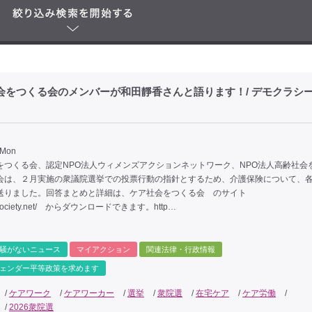
会をつくる会のメンバーが和田靜香さんと語ります！/ デモクラシ
 Mon
をつくる会、認定NPO法人ウィメンズアクションネットワーク、NPO法人高齢社会
会は、２月実施の衆議院選挙での投票行動の指針とするため、介護保険について、
送りました。回答まとめと詳細は、ケア社会をつくる会 のサイト
caresociety.net/ からダウンロードできます。http…
騒がないニュース
マイアクション
関連法律・行政情報
ェンダー平等政策を求めます
/
ケアワーク
/
ケアワーカー
/
選挙
/
衆院選
/
在宅ケア
/
ケア労働
/
/
2026衆院選