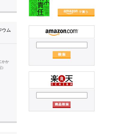
ジウム
にかか
記）