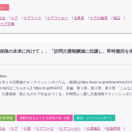
ョン
社会
/
ケア
/
ケアワーク
/
ケアワーカー
/
当事者
/
ケアの倫理
/
雑誌
/
/
ケア労働
「介護保険の未来に向けて 」、「訪問介護報酬減に抗議し、即時撤回を
 Mon
６日開催のオンラインシンポジウム （動画はhttps://wan.or.jp/article/show/11
mp3はこちらから】https://x.gd/K4AYZ 全編、第１部、第２部、第３部 「こん
、介護保険：私たちのケア社会をつくる」８時間ぶっ通し介護保険マラソンシンポ
行政情報
高齢社会をよくする女性の会･大阪
集会・イベントレポート
社会
/
ケア
/
介護
/
ケアワーク
/
ケアワーカー
/
介護施設
/
抗議声明
/