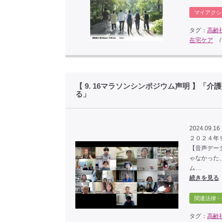
マイアクシ
タグ：
高齢
在宅ケア
【 9. 16マラソンシンポジウム声明 】
る」
2024.09.16
２０２４年９月１
【音声データ
ゃなかった
ム…
続きを見る
関連法律・
タグ：
高齢