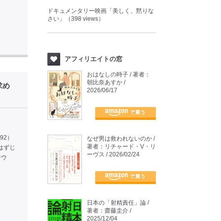
ドキュメンタリー映画「美しく、黙りな
さい」（398 views）
アフィリエイトの窓
おはなしの時子 / 著者：
朝比奈あすか /
求め
2026/06/17
492）
なぜ男は救われないのか /
著者：リチャード・V・リ
なはずじ
ーヴス / 2026/02/24
ジウ
日本の「射精責任」論 /
著者：齋藤圭介 /
2025/12/04