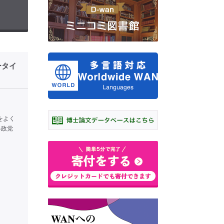
ータイ
をよく
各政党