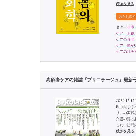
続きを見る
わたしのイ
タグ：
仕事
ケア、正義
ケアの倫理
ケア、障が
ケアの社会
高齢者ケアの雑誌『ブリコラージュ』最新号（
2024.12.19
Bricol
リ」の実践を
介護の要で
られ、訪問
続きを見る