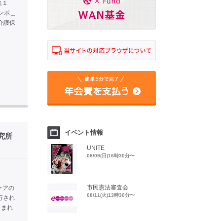
集１
ンポ＿
介護保
イベント情報
究所
UNITE
08/09(日)16時30分〜
市民憲法審査会
ケアの
08/11(火)13時30分〜
行され
とまれ