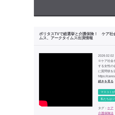
ポリタスTVで総選挙と介護保険！ ケア社
ムス、アークタイムス出演情報
2026.02.02
※ケア社会
する女性の
に質問状を
https://
続きを見る
マスコミが
私たちはジ
タグ：
ケア
介護保険法