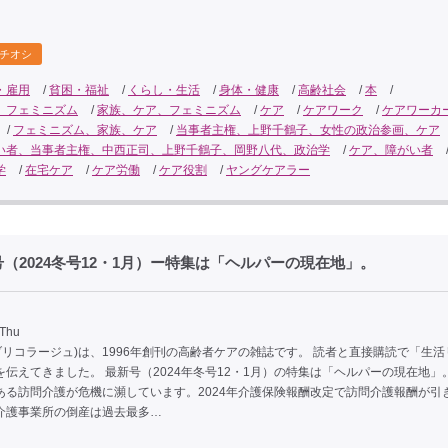
チオシ
・雇用
/
貧困・福祉
/
くらし・生活
/
身体・健康
/
高齢社会
/
本
/
、フェミニズム
/
家族、ケア、フェミニズム
/
ケア
/
ケアワーク
/
ケアワーカ
/
フェミニズム、家族、ケア
/
当事者主権、上野千鶴子、女性の政治参画、ケア
い者、当事者主権、中西正司、上野千鶴子、岡野八代、政治学
/
ケア、障がい者
学
/
在宅ケア
/
ケア労働
/
ケア役割
/
ヤングケアラー
2024冬号12・1月）ー特集は「ヘルパーの現在地」。
 Thu
age(ブリコラージュ)は、1996年創刊の高齢者ケアの雑誌です。 読者と直接購読で「生
伝えてきました。 最新号（2024年冬号12・1月）の特集は「ヘルパーの現在地」
ある訪問介護が危機に瀕しています。2024年介護保険報酬改定で訪問介護報酬が引
介護事業所の倒産は過去最多…