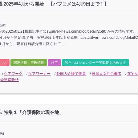
 2025年4月から開始 【パブコメは4月9日まで！】
Sat
25/03/21掲載記事 https://silver-news.com/blog/detail/2590 からの情報です
から開始 厚労省 実務経験１年以上が原則 https://silver-news.com/blog/detail/2
４月から、現在は施設介護に限られて…
ョン
関連法律・行政情報
終了
私たちはジェンダー平等政策を求めます
/
ケアワーク
/
ケアワーカー
/
外国人介護労働者
/
外国人女性労働者
/
在宅
/
介護保険法
/ 特集１「介護保険の現在地」
Fri