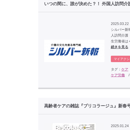
いつの間に、誰が決めた？！ 外国人訪問介護
2025.03.22 
シルバー新報の20
人訪問介護 ４月
生労働省は
続きを見る
マイアクシ
タグ：
ケア
ケア労働
高齢者ケアの雑誌『ブリコラージュ』新春号
2025.01.24 