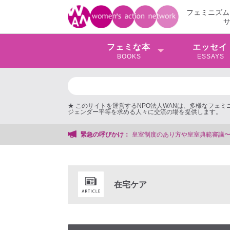
フェミニズム
フェミな本
エッセイ
BOOKS
ESSAYS
★ このサイトを運営するNPO法人WANは、多様なフェ
ジェンダー平等を求める人々に交流の場を提供します。
の声〜
緊急の呼びかけ：
在宅ケア