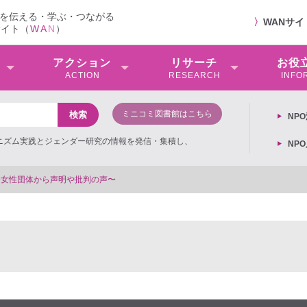
を伝える・学ぶ・つながる
〉
WANサ
サイト（
W
A
N
）
アクション
リサーチ
お役
ACTION
RESEARCH
INFO
ミニコミ図書館はこちら
NP
ミニズム実践とジェンダー研究の情報を発信・集積し、
NP
【対談公開_前編】第3回「性売買という奴隷制度をなく