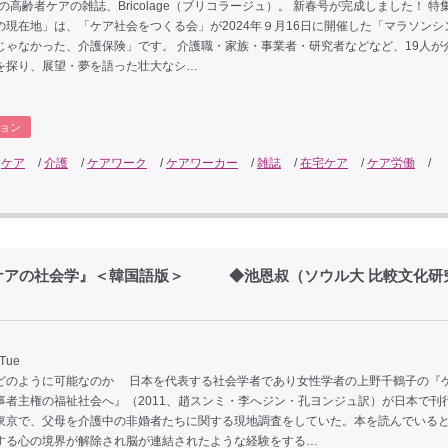
刊の高齢者ケアの雑誌、Bricolage（ブリコラージュ）。 新春号が完成しました！ 特
の現在地」は、「ケア社会をつくる会」が2024年９月16日に開催した「マラソンシ
じゃなかった、介護保険」です。 介護職・家族・事業者・研究者などなど、19人が
を探り、展望・夢を語った壮大なシ…
ョン
/
ケア
/
介護
/
ケアワーク
/
ケアワーカー
/
雑誌
/
在宅ケア
/
ケア労働
/
ケアの社会学』＜韓国語版＞ ◆池恩叔（ソウル大 比較文化研
 Tue
どのように可能なのか 日本を代表する社会学者であり女性学者の上野千鶴子の『
事者主権の福祉社会へ』（2011、趙スンミ・李へジン・孔ヨンジュ訳）が日本で刊
東京で、父母を介護中の非婚者たちに関する現地調査をしていた。本を読んでいる
する心の境界が解除され脳が連結されたような経験をする…