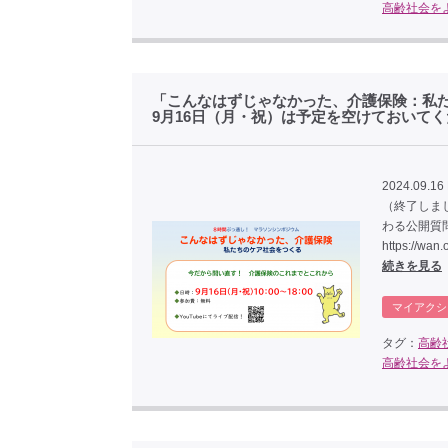
高齢社会を
「こんなはずじゃなかった、介護保険：私
9月16日（月・祝）は予定を空けておいて
2024.09.16
（終了しま
わる公開質
https://w
続きを見る
マイアクシ
タグ：
高齢
高齢社会を