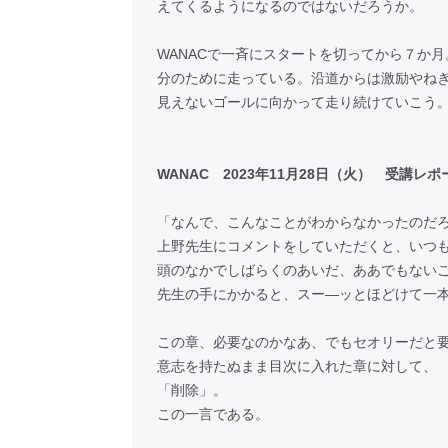
えてくるようになるのではないだろうか。
WANACで一斉にスタートを切ってから７か
分のために走っている。沿道からは激励やね
見えないゴールに向かって走り続けていこう
WANAC 2023年11月28日（火） 受講
「なんで、こんなことがわからなかったのだ
上野先生にコメントをしていただくと、いつ
頭のなかでしばらくのあいだ、ああでもない
先生の手にかかると、スー―ッとほどけて一
この章、必要なのかなあ、でもセオリーだと
意志を持たぬまま目次に入れた章に対して、
「削除」。
この一言である。