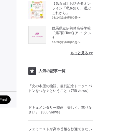
【第五回】お話会＠オン
ライン「私を知り、選ぶ
これから」
08/14(金)20時00分〜
群馬県立伊勢崎高等学校
「第7回iTanQ ア イ タ ン
キ
08/20(木)10時00分〜
もっと見る >>
人気の記事一覧
「女の本屋の物語」復刊記念トーク〜バ
トンをつなぐということ（756 views）
ドキュメンタリー映画「美しく、黙りな
さい」（368 views）
フェミニストが高市首相を歓迎できない