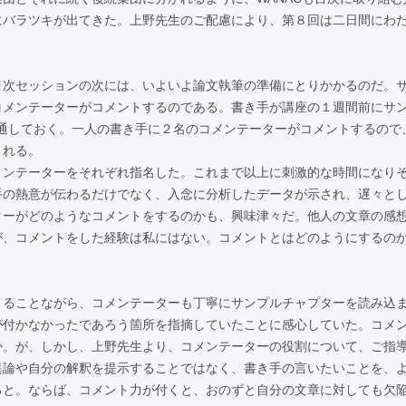
にバラツキが出てきた。上野先生のご配慮により、第８回は二日間にわ
目次セッションの次には、いよいよ論文執筆の準備にとりかかるのだ。
コメンテーターがコメントするのである。書き手が講座の１週間前にサ
通しておく。一人の書き手に２名のコメンテーターがコメントするので
される。
メンテーターをそれぞれ指名した。これまで以上に刺激的な時間になり
手の熱意が伝わるだけでなく、入念に分析したデータが示され、遅々と
ターがどのようなコメントをするのかも、興味津々だ。他人の文章の感
が、コメントをした経験は私にはない。コメントとはどのようにするの
さることながら、コメンテーターも丁寧にサンプルチャプターを読み込
が付かなかったであろう箇所を指摘していたことに感心していた。コメ
か。が、しかし、上野先生より、コメンテーターの役割について、ご指
異論や自分の解釈を提示することではなく、書き手の言いたいことを、
ると。ならば、コメント力が付くと、おのずと自分の文章に対しても欠