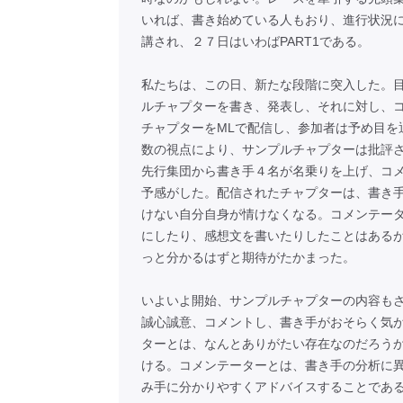
いれば、書き始めている人もおり、進行状況
講され、２７日はいわばPART1である。
私たちは、この日、新たな段階に突入した。
ルチャプターを書き、発表し、それに対し、
チャプターをMLで配信し、参加者は予め目を
数の視点により、サンプルチャプターは批評
先行集団から書き手４名が名乗りを上げ、コ
予感がした。配信されたチャプターは、書き
けない自分自身が情けなくなる。コメンテー
にしたり、感想文を書いたりしたことはある
っと分かるはずと期待がたかまった。
いよいよ開始、サンプルチャプターの内容も
誠心誠意、コメントし、書き手がおそらく気
ターとは、なんとありがたい存在なのだろう
ける。コメンテーターとは、書き手の分析に
み手に分かりやすくアドバイスすることであ