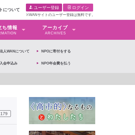
ユーザー登録
ログイン
イトについて
※WANサイトのユーザー登録は無料です。
⽴ち情報
アーカイブ
RMATION
ARCHIVES
O法⼈WANについて
NPOに寄付をする
O入会申込み
NPO年会費を払う
【抗議文】2026年3月13日第6次男女共同参画基本計画の閣議決定への抗議文 ◆女
2179