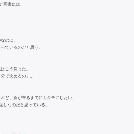
究計画書には、
。
のなのに。
取っているのだと思う。
。
生はこう仰った。
自分で決めるの」。
。
けれど、春が来るまでにカタチにしたい。
返しなのだと思っている。