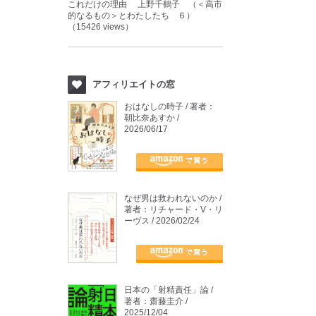
これだけの理由 上野千鶴子 （＜高市
的なるもの＞とわたしたち ６）
（15426 views）
アフィリエイトの窓
おはなしの時子 / 著者：
朝比奈あすか /
2026/06/17
なぜ男は救われないのか /
著者：リチャード・V・リ
ーヴス / 2026/02/24
日本の「射精責任」論 /
著者：齋藤圭介 /
2025/12/04