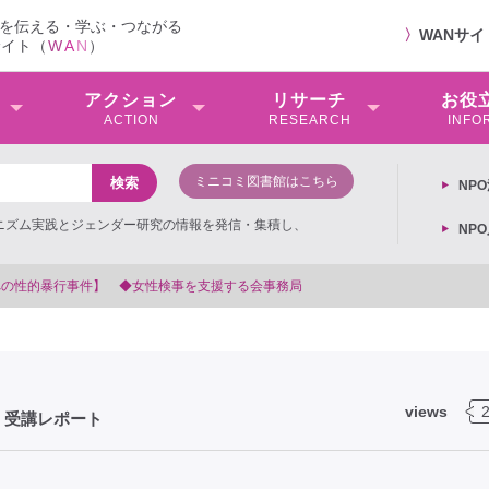
を伝える・学ぶ・つながる
〉
WANサ
サイト（
W
A
N
）
アクション
リサーチ
お役
ACTION
RESEARCH
INFO
ミニコミ図書館はこちら
NP
ミニズム実践とジェンダー研究の情報を発信・集積し、
NP
views
 受講レポート