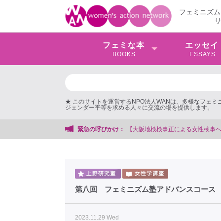
フェミニズム
フェミな本
エッセイ
BOOKS
ESSAYS
★ このサイトを運営するNPO法人WANは、多様なフェ
ジェンダー平等を求める人々に交流の場を提供します。
検検事正による女性検事への性的暴行事件】 ◆女性検事を支援する会事務局
緊急の呼びかけ：
第八回 フェミニズム塾アドバンスコース
2023.11.29 Wed