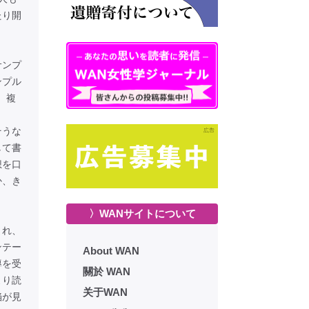
たり開
サンプ
ンプル
、複
そうな
して書
想を口
か、き
〉WANサイトについて
まれ、
ンテー
About WAN
導を受
關於 WAN
より読
关于WAN
陥が見