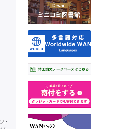
しい
人も