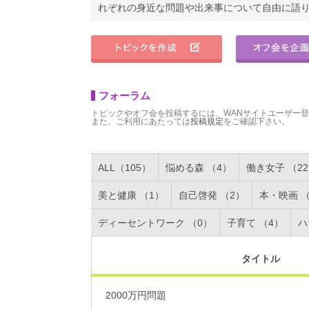
れぞれの身近な問題や出来事について自由に語
フォーラム
トピックやオフ会を投稿するには、WANサイトユーザー
また、ご利用にあたっては
投稿規定
をご確認下さい。
ALL（105）
悩める森 （4）
働き女子 （2
美と健康 （1）
自己啓発 （2）
本・映画 （
ディーセントワーク （0）
子育て （4）
ハ
タイトル
2000万円問題