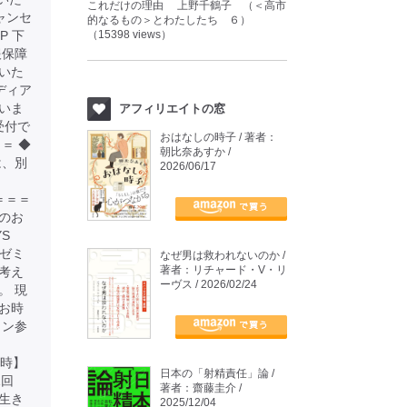
これだけの理由 上野千鶴子 （＜高市
ャンセ
的なるもの＞とわたしたち ６）
P 下
（15398 views）
報保障
いた
ディア
いま
アフィリエイトの窓
受付で
おはなしの時子 / 著者：
＝ ◆
朝比奈あすか /
は、別
2026/06/17
＝＝＝＝＝
加のお
S
本ゼミ
なぜ男は救われないのか /
著者：リチャード・V・リ
考え
ーヴス / 2026/02/24
。 現
お時
イン参
 【日時】
日本の「射精責任」論 /
1回
著者：齋藤圭介 /
生き
2025/12/04