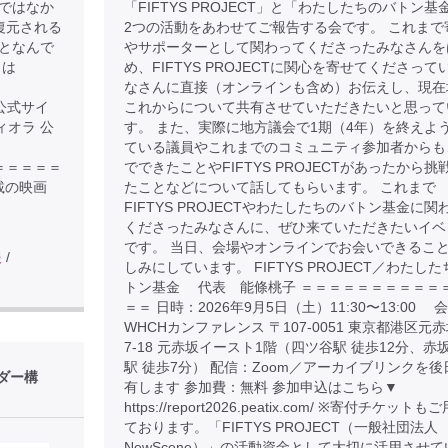
ではなか
「FIFTYS PROJECT」と「わたしたちのバトン基
復元される
2つの活動をあわせてご報告する会です。 これまで
となんで
やサポーターとして関わってくださったみなさんを
きは
め、FIFTYS PROJECTに関心を寄せてくださって
なさんに直接（オンラインも含め）お伝えし、現在
の公式サイ
これからについて共有させていただきたいと思って
ムヴィオラ 公
す。 また、実際に地方議会で1期（4年）を終えよ
ている議員やこれまでのコミュニティ参加者からも
＝＝＝＝＝＝＝＝
でできたことやFIFTYS PROJECTがあったから挑
載の映画
たことなどについて話してもらいます。 これまで
FIFTYS PROJECTやわたしたちのバトン基金に関
くださったみなさんに、ぜひ来ていただきたいイベ
です。 当日、会場やオンラインでお会いできるこ
報
/
しみにしています。 FIFTYS PROJECT／わたし
トン基金 代表 能條桃子 ＝＝＝＝＝＝＝＝＝＝
＝＝ 日時：2026年9月5日（土）11:30〜13:00 
WHCHカンファレンス 〒107-0051 東京都港区元赤
7-18 元赤坂イースト1階（四ツ谷駅 徒歩12分、赤
駅 徒歩7分） 配信：Zoom／アーカイブリンクを後
ダー構
有します 参加費：無料 参加申込はこちら▼
https://report2026.peatix.com/ ※寄付チケット
ております。「FIFTYS PROJECT（一般社団法人
NewScene）」の活動資金として大切に活用させて