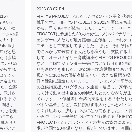
2026.08.07 Fri
215?
FIFTYS PROJECT／わたしたちのバトン基金 代
りなさい』
桃子です。 FIFTYS PROJECTを2022年夏に立ち
子さん（社
から、早くも4年が経ちました。 これまで、FIFTY
トークの様
PROJECTに参加した39人の女性、ノンバイナリー
式サイト：
ェンダーの方たちが地方議会に立候補し、それをコ
p/sbett/よ
ニティとして支援してきました。 また、それぞれ
屈だと思
でこれから立候補する人たちを増やし、支援する土
た（会場
して、オーガナイザー育成講座やFIFTYS PROJEC
もつかせぬ
など、全国でジェンダー平等について取り組む仲間
からすれ
りを進めてきました。 次の統一地方選挙まであと
出てくる
私たちは100名の候補者擁立という大きな目標を掲
き込まれ
日々活動に邁進しています。 ・「ジェンダー平等
した。全部
の立候補支援プログラム」を企画・運営し、来年の
、武井さ
に向けて動き出す全国の仲間たちとのつながりが生
れるまで
ています。 ・候補者に金銭的支援をする「わたし
 聞き手：
バトン基金」など、次に挑戦する人たちへとバトン
優たちを撮
なぐ仕組みも、少しずつ形になってきました。 ・
ばにでき
からジェンダー平等について学び行動する「FIFTY
お蔵入りと
PROJECTゼミ」ボランティアの方々の協力による
もがどこ
場が全国で28会場となり、広がっています。 今回