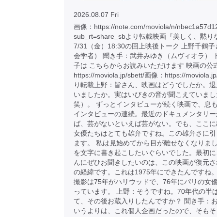
2026.08.07 Fri
画像：https://note.com/moviola/n/nbec1a57d1
sub_rt=share_sbより転載映画『美しく、黙
7/31（金）18:30の回上映後トーク 上野千鶴
会学者） 聞き手：武井みゆき（ムヴィオラ） 
子は こちらからお読みいただけます 映画の公
https://moviola.jp/sbett/画像：https://moviola.j
り転載上野：皆さん、映画はどうでしたか。退
いましたか。実はいびきの音が聞こえていまし
笑）。 ずっとインタビューが続く映画で、息
インタビューの連続。最近のドキュメンタリー
ば、芸がないといえば芸がない。でも、ここに
女優たちはとても雄弁ですね。この雄弁さに引
ます。 私は見始めてから目が離せなくなりま
を文字に書き起こしたいぐらいでした。最初に
んにぜひお聞きしたいのは、この映画が復元さ
の経緯です。これは1975年にできたんですね。
撮影は75年がハリウッドで、76年にパリの女
っています。 上野：そうですね。70年代の半
て、その後お蔵入りしたんですか？ 聞き手：
いうよりは、これ個人企画だったので、そもそ