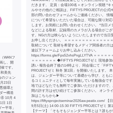
だきます。 定員：会場100名＋オンライン視聴 *キ
ルやその他のご相談は、FIFTYS PROJECTの公式H
部の問い合わせフォームからご連絡ください。 情
について希望をいただいた場合は、可能な限り対応
します。お気軽にお問い合わせください。 *当日メ
などによる取材、記録用のカメラが入る場合がござ
す。NGの方は映らないようにいたしますので当日
お申し出ください。 ＝＝＝＝＝＝＝＝＝＝＝＝＝＝
取材について 取材を希望するメディア関係者の方
途以下フォームよりお申し込みください。
https://forms.gle/Fps52vhsPngLLYTVA ＝＝＝
（WANフ
＝＝＝＝＝＝＝ ◆FIFTYS PROJECTゼミ 現地参
画し、開
誘い 報告会終了後の14時より、同会場にて「FIFTY
開催です。
PROJECTゼミ 秋冬 第1回」を開催いたします。 
藤和美先
は、ジェンダー平等について基礎から学び、ともに
社会のジェン
るコミュニティとして毎年実施している勉強会です
8月23日
地ではどなたでも無料でご参加いただけますので、
悪循環と
間の許す方はぜひ続けてご参加ください。 オンラ
ンダー構造
加はこちらから▶︎
 10月 4
https://fiftysprojectseminar2026aw.peatix.com/
1日 1日
9月5日(土) 14:00-15:30 FIFTYS PROJECTゼミ 第
ンダー平等」
【テーマ】「そもそもジェンダー平等とは？誰もが
 茶園敏美