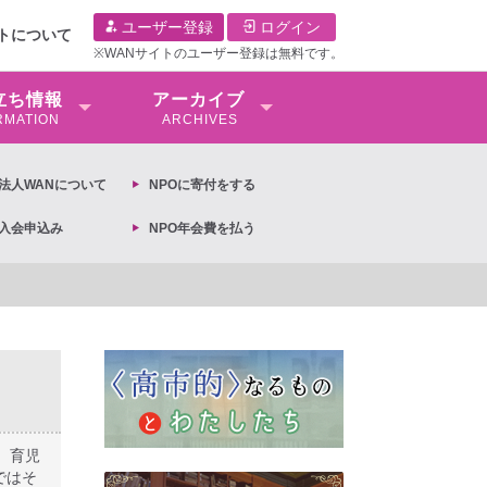
ユーザー登録
ログイン
イトについて
※WANサイトのユーザー登録は無料です。
⽴ち情報
アーカイブ
RMATION
ARCHIVES
O法⼈WANについて
NPOに寄付をする
O入会申込み
NPO年会費を払う
への抗議文 ◆女性差別撤廃条約実現アクション 亀永能布子
、育児
ではそ