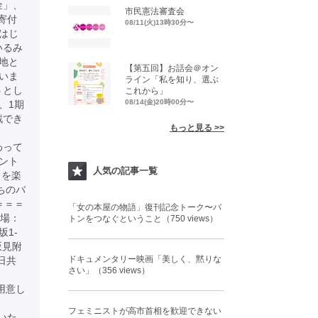
金」、
市民憲法審査会
寄付
08/11(火)13時30分〜
はじ
いるみ
地と
【第五回】お話会＠オン
いま
ライン「私を知り、選ぶ
うとし
これから」
08/14(金)20時00分〜
、1期
戦でき
もっと見る >>
わって
ント
人気の記事一覧
とを楽
たちのバ
＝＝＝
「女の本屋の物語」復刊記念トーク〜バ
会場：
トンをつなぐということ（750 views）
坂1-
坂見附
ドキュメンタリー映画「美しく、黙りな
日共
さい」（356 views）
もご用意し
フェミニストが高市首相を歓迎できない
いた