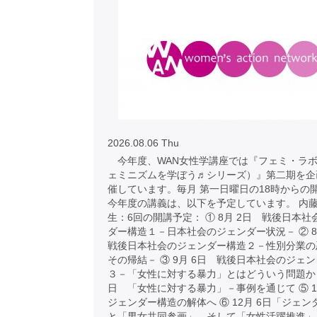
2026.08.06 Thu
今年度、WAN女性学講座では『フェミ・ラボ
ェミニズムを学ぼう♬シリーズ）』第二期を企
催しています。毎月 第一日曜日の18時からの
今年度の講義は、以下を予定しています。 内
生：6回の開講予定： ① 8月 2日 戦後日本
ダー構造１－日本社会のジェンダー状況－ ② 
戦後日本社会のジェンダー構造２－性別分業の
その帰結－ ③ 9月 6日 戦後日本社会のジェ
３－「女性に対する暴力」とはどういう問題か ④
日 「女性に対する暴力」－事例を通じて ⑤ 1
ジェンダー構造の解体へ ⑥ 12月 6日「ジェ
と「男女共同参画」、そして「女性活躍推進」