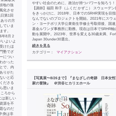
やすい社会のために、政治が持つパワーを知ろう！
占領地の強
【講師】福田 和子（ふくだ かずこ） スウェーデン
風化させ
をきっかけに、2018年、日本でのSRHR実現を目
日第1回
なんでないのプロジェクトを開始。2021年にスウ
おありの方
ン・ヨーテボリ大学公衆衛生学修士号取得後、国連
していま
基金ルワンダ事務所に勤務。現在は日本でSRHR軸
けます。
動を展開中。2023年、世界を変える30歳未満、Forb
026年8月２
Japan 30under30選出。
がいよいよ
続きを見る
受けたほ
門塾でざ
カテゴリー：
マイアクション
ーについ
わかった
とで、内
ありがた
ないと応
【写真展〜8/26まで】『まなざしの奇跡 日本女
くださる
家の冒険』 ＠渋谷ヒカリエホール
ら思いま
ところから
には新しい
資源を不
題なのだ
中身は非