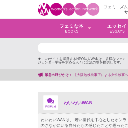
フェミニズム
フェミな本
エッセイ
BOOKS
ESSAYS
★ このサイトを運営するNPO法人WANは、多様なフェ
ジェンダー平等を求める人々に交流の場を提供します。
会事務局
緊急の呼びかけ：
わいわいWAN
わいわいWANは、 若い世代を中心としたオン
のさなかにいる自分たちの感じたことや思ったこ