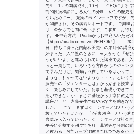
先生：1回の開講 ⑦1月10日 「GHQによる
制的性病検診による女性の分断―女性の歴史を
ないためにー」 充実のラインナップですが、先
が開催され、その講義レポートです。 ご興味
は、今からでも間に合います。ご参加、お待ち
す。 ◆申込方法：Peatixからお申込みいただ
【https://peatix.com/event/5047054】 2
日、待ちに待った内藤和美先生の第1回の講座
始まった。入門塾のときに、何人かから「ぜひ
うがいいよ」と進められていた講座である。入
っと一周して、いろいろな方向からのジェンダ
て学んだけど、知識は点在しているばかりで、
ような、わかってないような・・・。というこ
藤先生の「ジェンダーとは」から始まる授業は
く、楽しみにしていた。何事も基礎ができてい
用ができないが、まさに基礎から丁寧に教えて
講座だ！と、内藤先生の穏やかな声を聴きなが
した。 さて、まずはジェンダーとはという
教えていただいたが、「2分割秩序」という私
言葉から入っていった。ジェンダーとは社会的
平等に分割する制度であり、非対等な分割の問
と教わる。M字カーブは解消されつつあるが、