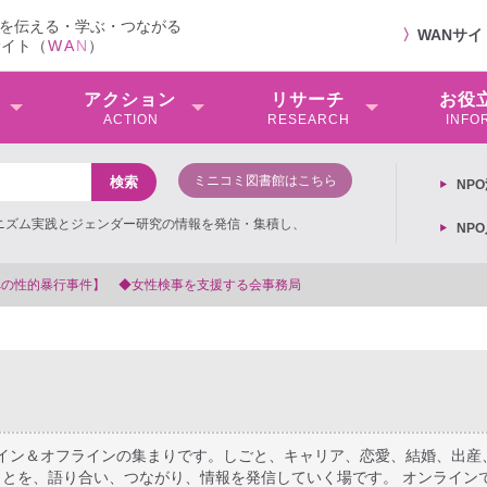
を伝える・学ぶ・つながる
〉
WANサ
サイト（
W
A
N
）
アクション
リサーチ
お役
ACTION
RESEARCH
INFO
ミニコミ図書館はこちら
NP
ミニズム実践とジェンダー研究の情報を発信・集積し、
NP
【抗議文】2026年3月13日第6次男女共同参画基本計画の閣議決定
ライン＆オフラインの集まりです。しごと、キャリア、恋愛、結婚、出産
とを、語り合い、つながり、情報を発信していく場です。 オンライン