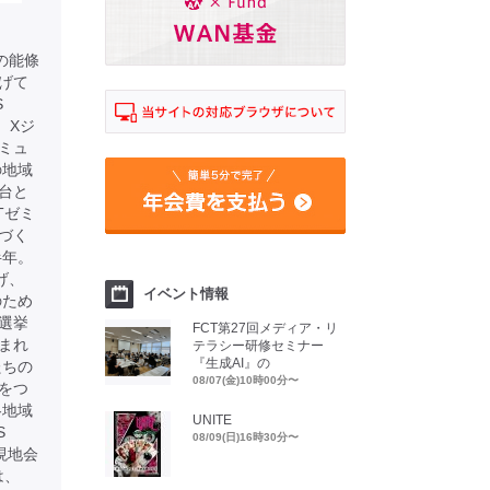
表の能條
上げて
S
、Xジ
ミュ
の地域
台と
Tゼミ
づく
半年。
げ、
イベント情報
のため
選挙
FCT第27回メディア・リ
まれ
テラシー研修セミナー
『生成AI』の
たちの
08/07(金)10時00分〜
をつ
各地域
UNITE
S
08/09(日)16時30分〜
現地会
は、