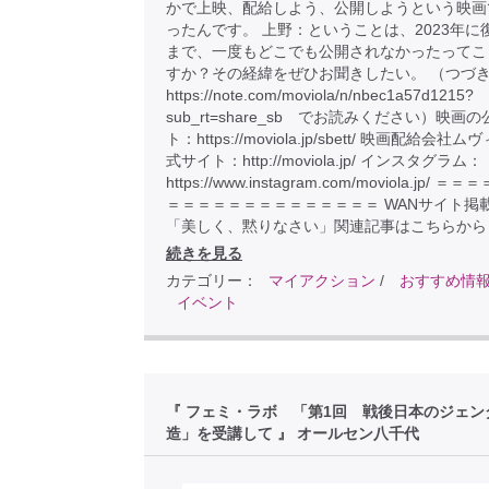
かで上映、配給しよう、公開しようという映画
ったんです。 上野：ということは、2023年に
まで、一度もどこでも公開されなかったってこ
すか？その経緯をぜひお聞きしたい。 （つづ
https://note.com/moviola/n/nbec1a57d1215?
sub_rt=share_sb でお読みください）映画
ト：https://moviola.jp/sbett/ 映画配給会社
式サイト：http://moviola.jp/ インスタグラム：
https://www.instagram.com/moviola.jp/ 
＝＝＝＝＝＝＝＝＝＝＝＝＝＝ WANサイト掲
「美しく、黙りなさい」関連記事はこちらから
続きを見る
カテゴリー：
マイアクション
/
おすすめ情
イベント
『 フェミ・ラボ 「第1回 戦後日本のジェン
造」を受講して 』 オールセン八千代