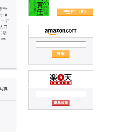
」
留学
指す＃
ェーデ
人口
に活
es
性写真