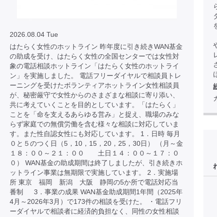
2026.08.04 Tue
はたらく女性のホットライン 昨年度に引き続きWAN基金
の助成を受け、はたらく女性の全国センターでは女性対
象の電話相談ホットライン「はたらく女性のホットライ
ほ
ン」を実施しました。 電話フリーダイヤルで相談員トレ
ーニングを受けたボランティアホットライン女性相談員
が、秘密厳守で女性からのさまざまな相談に寄り添い、
共に考えていくことを目的としています。「はたらく」
ことを「命を支えるあらゆる営み」と捉え、職場のみな
らず家庭での無償労働を含む様々な相談に対応していま
す。また性自認女性にも対応しています。 1．日時 毎月
０と５のつく日（5，10，15，20，25，30日） （月～金
１８：００～２１：００ 土日１４：００～１７：０
０） WAN基金の助成期間は終了しましたが、引き続きホ
ットライン事業は無期限で実施しています。 2．実施場
所 東京 福岡 新潟 大阪 静岡の5か所で電話対応当
番制 3．事業の成果 WAN基金助成期間1年間（2025年
4月～2026年3月）で173件の相談を受けた。 ・電話フリ
ーダイヤルで相談者に経済的負担なく、同性の女性相談