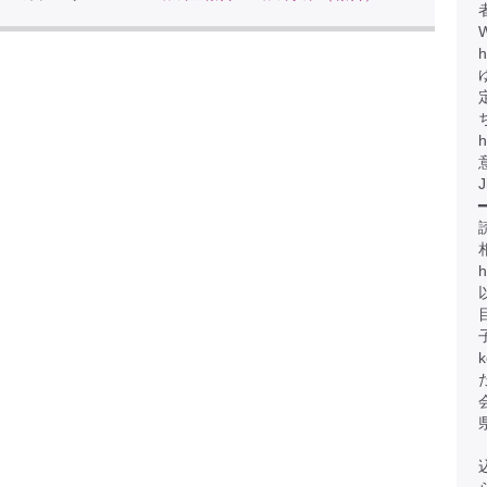
h
h
J
━
h