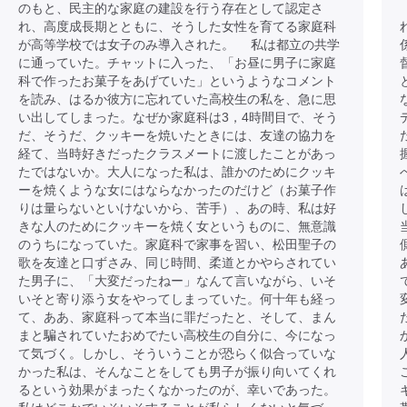
のもと、民主的な家庭の建設を行う存在として認定さ
れ、高度成長期とともに、そうした女性を育てる家庭科
が高等学校では女子のみ導入された。 私は都立の共学
に通っていた。チャットに入った、「お昼に男子に家庭
科で作ったお菓子をあげていた」というようなコメント
を読み、はるか彼方に忘れていた高校生の私を、急に思
い出してしまった。なぜか家庭科は3，4時間目で、そう
だ、そうだ、クッキーを焼いたときには、友達の協力を
経て、当時好きだったクラスメートに渡したことがあっ
たではないか。大人になった私は、誰かのためにクッキ
ーを焼くような女にはならなかったのだけど（お菓子作
りは量らないといけないから、苦手）、あの時、私は好
きな人のためにクッキーを焼く女というものに、無意識
のうちになっていた。家庭科で家事を習い、松田聖子の
歌を友達と口ずさみ、同じ時間、柔道とかやらされてい
た男子に、「大変だったねー」なんて言いながら、いそ
いそと寄り添う女をやってしまっていた。何十年も経っ
て、ああ、家庭科って本当に罪だったと、そして、まん
まと騙されていたおめでたい高校生の自分に、今になっ
て気づく。しかし、そういうことが恐らく似合っていな
かった私は、そんなことをしても男子が振り向いてくれ
るという効果がまったくなかったのが、幸いであった。