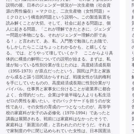
説明の後、日本のジェンダー状況が一次生産物（社会資
源の男性偏在）＝マクロと、二次生産物（女性問題）＝
ミクロという構造的問題という説明へ。この製造装置を
読み解くことが大切。そして、社会に起きる問題は、個
人に起きる問題。「これが理解できたときに、ジェンダ
ー問題が本物になる。それがジェンダー理解の肝であ
る！」と言われて、あ、私、入門塾で勉強したお陰で、
もしかしたらここはちょっとわかるかも、と嬉しくな
る。 では、どうやって壊していくか？ ここからより具
体的に構造の解明についての説明が始まる。まずは、私
達が知っている性別分業が生じたのは、高度経済成長期
（1955-1973）が原点だったという。国民は戸主と家族
から成ると謳う旧民法からすれば、戦後女性が法的権利
を手にしていたものの、高度経済成長期に性別分業がリ
バイバル。仕事男と家事女に分けることが産業界に都合
よく、合理的だった。企業は中途半端な人よりも私生活
ゼロの男性を雇いたい。そのバックヤードを担うのが女
性であり、その女性の育成の一つとなったのが、高等学
校の家庭科が女子のみ必修化（1970-1994）であったと
講義は展開される。戦前には家庭科はなかったそうで、
家庭科は「新憲法の星」と言われたのだそうだ。それま
で家制度の中に閉じ込められていた女性は、日本国憲法