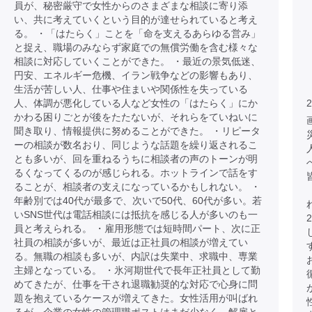
員が、秘密厳守で女性からのさまざまな相談に寄り添
い、共に考えていくという目的が達せられていると考え
る。 ・「はたらく」ことを「命を支えるあらゆる営み」
と捉え、職場のみならず家庭での無償労働を含む様々な
相談に対応していくことができた。 ・最近の景気低迷、
円安、エネルギー危機、イラン戦争などの影響もあり、
生活が苦しい人、仕事や住まいや関係性を失っている
人、体調が悪化している人など女性の「はたらく」にか
2
かわる困りごとが後をたたないが、それらをていねいに
聞き取り、情報提供に努めることができた。 ・リピータ
ーの相談が数名おり、同じような話題を繰り返されるこ
とも多いが、回を重ねるうちに相談者の声のトーンが明
るくなってくるのが感じられる。ホットラインで話をす
ることが、相談者の支えになっているかもしれない。 ・
年齢別では40代が最多で、次いで50代、60代が多い。若
いSNS世代は電話相談には抵抗を感じる人が多いのも一
員と考えられる。 ・雇用形態では短時間パート、次に正
社員の相談が多いが、最近は正社員の相談が増えてい
る。無職の相談も多いが、内訳は失業中、求職中、専業
主婦となっている。 ・氷河期世代で長年正社員として勤
めてきたが、仕事を干され退職勧奨的な対応で心身に問
題を抱えているケースが増えてきた。女性活用が叫ばれ