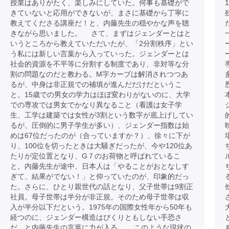
授業はありがたく、楽しみにしていた。何事も基礎がで
きていないと応用ができないが、まさに基礎から丁寧に
教えてくださる講座だ！と、内藤先生の穏やかな声を聴
きながら思いました。 さて、まずはジェンダーとはと
いうところから教えていただいたが、「2分割秩序」とい
う私には新しい言葉から入っていった。ジェンダーとは
社会的資源を不平等に分割する制度であり、非対等な分
割の問題なのだと教わる。M字カーブは解消されつつあ
るが、中身は非正規での補填が進んだだけだというこ
と。15歳での男女の学力はほぼ変わりがないのに、大学
での専攻では男女でかなり異なること（看護は女子学
生、工学は建築では女性が3割という数字が底上げしてい
るが、圧倒的に男子学生が多い）、ジェンダー指数は始
めは67位だったのが（合っていますか？）、徐々に下が
り、100位を切ったときは大騒ぎだったが、今や120位あ
たりが定位置となり、G７のお荷物と呼ばれているこ
と。内藤先生が途中、日本人は「やることがおとなしす
ぎて、結果がでない！」と仰っていたのが、印象的だっ
た。さらに、ひとり親世代の話となり、父子世帯は9割正
社員。母子世帯は半分が非正規。そのため母子世帯は収
入が半分以下だという。1975年の国際女性年から50年も
経つのに、ジェンダー構造はぴくりともしない手恐さ
だ、と内藤先生の言葉に力が入る。 このような現状の