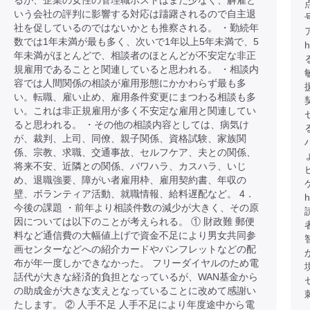
るが、企業の女性の管理職ポストはまだ少なく、解雇と
いう会社の評判に影響する対応は躊躇されるので自主退
社を促しているのではないかとも推察される。 ・勤続年
数では1年未満が最も多く、次いで1年以上5年未満で、5
h
年未満がほとんどで、相談者のほとんどが不安定な非正
規雇用であることと関連していると思われる。 ・相談内
容では人間関係の相談が雇用形態にかかわらず最も多
い。転職、雇い止め、雇用条件変更にまつわる相談も多
い。これは非正規雇用が多く不安定な雇用と関連してい
ると思われる。 ・その他の相談内容としては、病気け
が、裁判、上司、同僚、親子関係、資格試験、家族関
ハ
係、宗教、求職、交通事故、セルフケア、夫との関係、
将来不安、近隣との関係、パワハラ、カスハラ、いじ
め、退職強要、障がい者雇用枠、雇用契約書、年収の
壁、ボランティア活動、就職情報、給料遅配など。 4．
h
今後の課題 ・前年より相談件数の減少が大きく、その原
因については以下のことが考えられる。 ① 財政難 郵便
料など通信費の大幅値上げで資金不足により男女共同参
画センターなどへの紹介カードやパンフレットなどの配
布が年一度しかできなかった。 フリーダイヤルのため電
話代が大きな経済的負担となっているが、WAN基金から
の助成金が大きな支えとなっていることに改めて感謝い
たします。 ② 人手不足 人手不足により年度途中から電