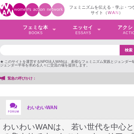
フェミニズムを伝える・学ぶ・つ
サイト（
W
A
N
）
フェミな本
エッセイ
アクシ
BOOKS
ESSAYS
ACTI
★ このサイトを運営するNPO法人WANは、多様なフェミニズム実践とジェンダー
ジェンダー平等を求める人々に交流の場を提供します。
緊急の呼びかけ：
【抗議文】2026年3月13日第6次男女共同参画基本計画の
わいわいWAN
わいわいWANは、 若い世代を中心