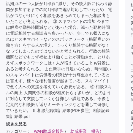
話拠点の一つ大阪が1回線に減り、その後大阪に代わり静
岡が参加するまでの間1回線で電話対応していたため、電
話がつながりにくく相談をあきらめてしまった相談者も
いたことが考えられる。 ③ スキマバイトの増加 今まで
は解雇や勤務時間減などがあった場合、減った勤務時間
に電話相談する相談者も多かったが、少しでも収入にな
ればとスキマバイトなどのスポックワーク（時間雇いの
働き方）をする人が増え、じっくり相談する時間がなく
なってしまったのではないかと考えられる。行政の相談
機関などでもまず福祉より働くことが奨励され、とりあ
えずスポックワークに就く人が増えていることも背景に
あると考えられる。 また新手の日雇いならぬ、時間雇い
のスキマバイトは労働者の権利が十分尊重されていると
は言えず、様々な権利侵害が起きている。スキマバイト
で働く人への支援を考えていく必要がある。 ④ 相談スキ
ルの向上 人間関係の相談が相変わらず多いが、どのよう
に対応して支援していくかは難しい課題である。今後も
定期的な相談振り返りミーティングなどを通して研修し
ていきたい。 ５.相談記録集計結果(PDF参照）相談記録
集計結果.pdf
続きを見る
カテゴリー：
WAN助成金報告
/
助成事業（報告）