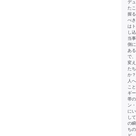
デュ
たこ
握る
べき
は
し込
当事
側に
ある
で、
変
たち
か？
人へ
こと
ギー
帯
ン・
にい
して
の瞬
ちの
ど、