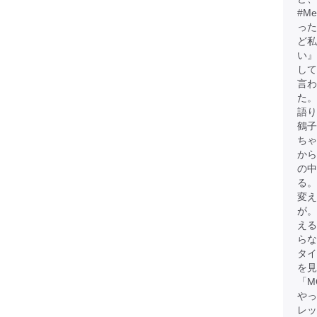
#M
った
ど
い』
して
言わ
た。
語
鶴子
ちゃ
から
の中
る。
変え
が
える
らな
タイ
を見
「M
やっ
レッ