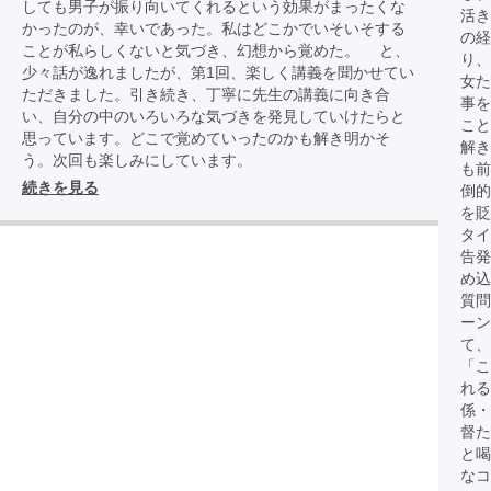
しても男子が振り向いてくれるという効果がまったくな
活き
かったのが、幸いであった。私はどこかでいそいそする
の経
ことが私らしくないと気づき、幻想から覚めた。 と、
り、
少々話が逸れましたが、第1回、楽しく講義を聞かせてい
女
ただきました。引き続き、丁寧に先生の講義に向き合
事を
い、自分の中のいろいろな気づきを発見していけたらと
こと
思っています。どこで覚めていったのかも解き明かそ
解き
う。次回も楽しみにしています。
も前
続きを見る
倒的
を貶
タイ
告発
め込
質問
ーン
て、
「こ
れる
係・
督た
と
なコ