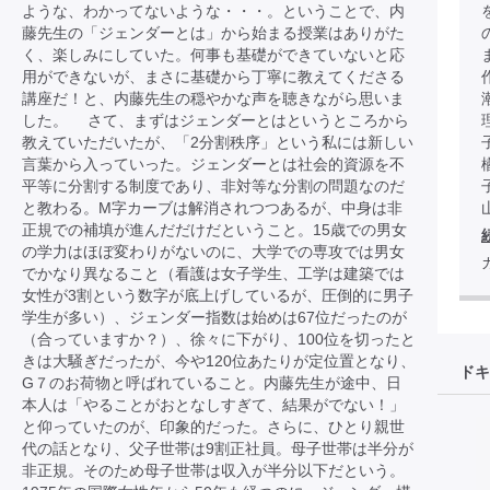
ような、わかってないような・・・。ということで、内
藤先生の「ジェンダーとは」から始まる授業はありがた
く、楽しみにしていた。何事も基礎ができていないと応
用ができないが、まさに基礎から丁寧に教えてくださる
講座だ！と、内藤先生の穏やかな声を聴きながら思いま
した。 さて、まずはジェンダーとはというところから
教えていただいたが、「2分割秩序」という私には新しい
言葉から入っていった。ジェンダーとは社会的資源を不
平等に分割する制度であり、非対等な分割の問題なのだ
と教わる。M字カーブは解消されつつあるが、中身は非
正規での補填が進んだだけだということ。15歳での男女
の学力はほぼ変わりがないのに、大学での専攻では男女
でかなり異なること（看護は女子学生、工学は建築では
女性が3割という数字が底上げしているが、圧倒的に男子
学生が多い）、ジェンダー指数は始めは67位だったのが
（合っていますか？）、徐々に下がり、100位を切ったと
きは大騒ぎだったが、今や120位あたりが定位置となり、
ドキ
G７のお荷物と呼ばれていること。内藤先生が途中、日
本人は「やることがおとなしすぎて、結果がでない！」
と仰っていたのが、印象的だった。さらに、ひとり親世
代の話となり、父子世帯は9割正社員。母子世帯は半分が
非正規。そのため母子世帯は収入が半分以下だという。