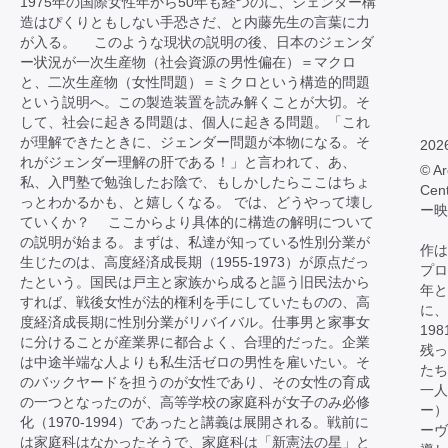
1975年の国際女性年から50年も経つのに、ジェンダー構
造はぴくりともしない手恐さだ、と内藤先生の言葉に力
が入る。 このような現状の説明の後、日本のジェンダ
ー状況が一次生産物（社会資源の男性偏在）＝マクロ
と、二次生産物（女性問題）＝ミクロという構造的問題
という説明へ。この製造装置を読み解くことが大切。そ
して、社会に起きる問題は、個人に起きる問題。「これ
が理解できたときに、ジェンダー問題が本物になる。そ
202
れがジェンダー理解の肝である！」と言われて、あ、
© Ar
私、入門塾で勉強したお陰で、もしかしたらここはちょ
Cen
っとわかるかも、と嬉しくなる。 では、どうやって壊し
ー映
ていくか？ ここからより具体的に構造の解明について
の説明が始まる。まずは、私達が知っている性別分業が
作は
生じたのは、高度経済成長期（1955-1973）が原点だっ
プロ
たという。国民は戸主と家族から成ると謳う旧民法から
年と
すれば、戦後女性が法的権利を手にしていたものの、高
に、
度経済成長期に性別分業がリバイバル。仕事男と家事女
19
に分けることが産業界に都合よく、合理的だった。企業
残っ
は中途半端な人よりも私生活ゼロの男性を雇いたい。そ
たち
のバックヤードを担うのが女性であり、その女性の育成
一人
の一つとなったのが、高等学校の家庭科が女子のみ必修
ー）
化（1970-1994）であったと講義は展開される。戦前に
ーヴ
は家庭科はなかったそうで、家庭科は「新憲法の星」と