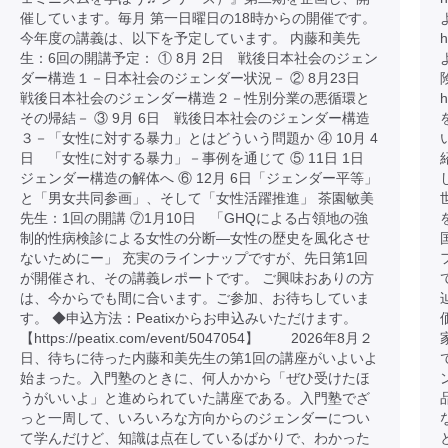
催しています。毎月 第一日曜日の18時からの開催です。
今年度の講義は、以下を予定しています。 内藤和美先
h
生：6回の開講予定： ① 8月 2日 戦後日本社会のジェン
ダー構造１－日本社会のジェンダー状況－ ② 8月23日
戦後日本社会のジェンダー構造２－性別分業の悪循環と
h
その帰結－ ③ 9月 6日 戦後日本社会のジェンダー構造
３－「女性に対する暴力」とはどういう問題か ④ 10月 4
日 「女性に対する暴力」－事例を通じて ⑤ 11日 1日
ジェンダー構造の解体へ ⑥ 12月 6日「ジェンダー平等」
と「男女共同参画」、そして「女性活躍推進」 茶園敏美
先生：1回の開講 ⑦1月10日 「GHQによる占領地の強
制的性病検診による女性の分断―女性の歴史を風化させ
ないためにー」 充実のラインナップですが、先日第1回
が開催され、その講義レポートです。 ご興味おありの方
は、今からでも間に合います。ご参加、お待ちしていま
す。 ◆申込方法：Peatixからお申込みいただけます。
【https://peatix.com/event/5047054】 2026年8月２
日、待ちに待った内藤和美先生の第1回の講座がいよいよ
始まった。入門塾のときに、何人かから「ぜひ受けたほ
うがいいよ」と進められていた講座である。入門塾でざ
っと一周して、いろいろな方向からのジェンダーについ
て学んだけど、知識は点在しているばかりで、わかった