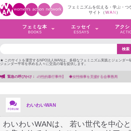
フェミニズムを伝える・学ぶ・つ
サイト（
W
A
N
）
フェミな本
エッセイ
アクシ
BOOKS
ESSAYS
ACTI
★ このサイトを運営するNPO法人WANは、多様なフェミニズム実践とジェンダー
ジェンダー平等を求める人々に交流の場を提供します。
緊急の呼びかけ：
【抗議文】2026年3月13日第6次男女共同参画基本計画の
わいわいWAN
わいわいWANは、 若い世代を中心