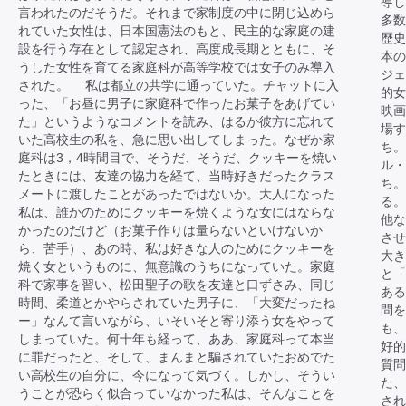
導し
言われたのだそうだ。それまで家制度の中に閉じ込めら
多数
れていた女性は、日本国憲法のもと、民主的な家庭の建
歴史
設を行う存在として認定され、高度成長期とともに、そ
本
うした女性を育てる家庭科が高等学校では女子のみ導入
ジェ
された。 私は都立の共学に通っていた。チャットに入
的女
った、「お昼に男子に家庭科で作ったお菓子をあげてい
映画
た」というようなコメントを読み、はるか彼方に忘れて
場す
いた高校生の私を、急に思い出してしまった。なぜか家
ち。
庭科は3，4時間目で、そうだ、そうだ、クッキーを焼い
ル・
たときには、友達の協力を経て、当時好きだったクラス
ち。
メートに渡したことがあったではないか。大人になった
る。
私は、誰かのためにクッキーを焼くような女にはならな
他な
かったのだけど（お菓子作りは量らないといけないか
させ
ら、苦手）、あの時、私は好きな人のためにクッキーを
大き
焼く女というものに、無意識のうちになっていた。家庭
と「
科で家事を習い、松田聖子の歌を友達と口ずさみ、同じ
あ
時間、柔道とかやらされていた男子に、「大変だったね
問を
ー」なんて言いながら、いそいそと寄り添う女をやって
も、
しまっていた。何十年も経って、ああ、家庭科って本当
好
に罪だったと、そして、まんまと騙されていたおめでた
質問
い高校生の自分に、今になって気づく。しかし、そうい
た、
うことが恐らく似合っていなかった私は、そんなことを
され