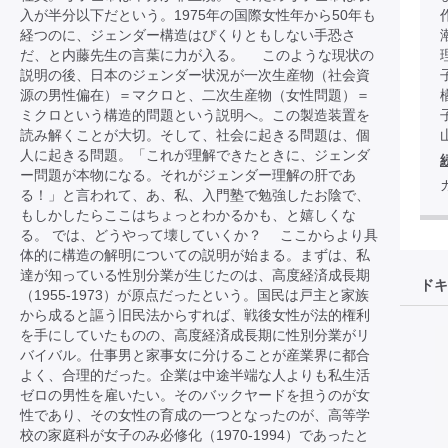
入が半分以下だという。1975年の国際女性年から50年も
経つのに、ジェンダー構造はぴくりともしない手恐さ
だ、と内藤先生の言葉に力が入る。 このような現状の
説明の後、日本のジェンダー状況が一次生産物（社会資
源の男性偏在）＝マクロと、二次生産物（女性問題）＝
ミクロという構造的問題という説明へ。この製造装置を
読み解くことが大切。そして、社会に起きる問題は、個
人に起きる問題。「これが理解できたときに、ジェンダ
ー問題が本物になる。それがジェンダー理解の肝であ
る！」と言われて、あ、私、入門塾で勉強したお陰で、
もしかしたらここはちょっとわかるかも、と嬉しくな
る。 では、どうやって壊していくか？ ここからより具
体的に構造の解明についての説明が始まる。まずは、私
達が知っている性別分業が生じたのは、高度経済成長期
ドキ
（1955-1973）が原点だったという。国民は戸主と家族
から成ると謳う旧民法からすれば、戦後女性が法的権利
を手にしていたものの、高度経済成長期に性別分業がリ
バイバル。仕事男と家事女に分けることが産業界に都合
よく、合理的だった。企業は中途半端な人よりも私生活
ゼロの男性を雇いたい。そのバックヤードを担うのが女
性であり、その女性の育成の一つとなったのが、高等学
校の家庭科が女子のみ必修化（1970-1994）であったと