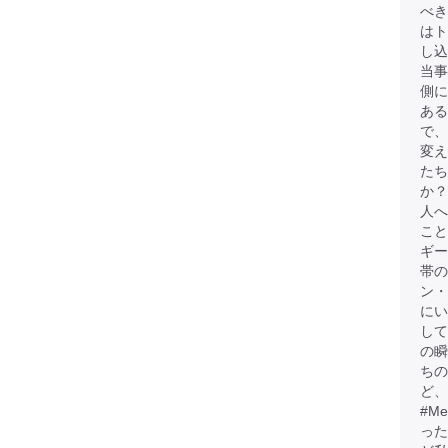
べき
は
し込
当事
側に
ある
で、
変
たち
か？
人へ
こと
ギー
帯
ン・
にい
して
の瞬
ちの
ど、
#M
った