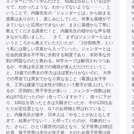
ェンダーについて学んだけど、知識は点在しているばか
りで、わかったような、わかってないような・・・。と
いうことで、内藤先生の「ジェンダーとは」から始まる
h
授業はありがたく、楽しみにしていた。何事も基礎がで
きていないと応用ができないが、まさに基礎から丁寧に
教えてくださる講座だ！と、内藤先生の穏やかな声を聴
きながら思いました。 さて、まずはジェンダーとはと
いうところから教えていただいたが、「2分割秩序」とい
う私には新しい言葉から入っていった。ジェンダーとは
社会的資源を不平等に分割する制度であり、非対等な分
割の問題なのだと教わる。M字カーブは解消されつつあ
るが、中身は非正規での補填が進んだだけだというこ
と。15歳での男女の学力はほぼ変わりがないのに、大学
での専攻では男女でかなり異なること（看護は女子学
生、工学は建築では女性が3割という数字が底上げしてい
るが、圧倒的に男子学生が多い）、ジェンダー指数は始
めは67位だったのが（合っていますか？）、徐々に下が
り、100位を切ったときは大騒ぎだったが、今や120位あ
たりが定位置となり、G７のお荷物と呼ばれているこ
と。内藤先生が途中、日本人は「やることがおとなしす
ぎて、結果がでない！」と仰っていたのが、印象的だっ
た。さらに、ひとり親世代の話となり、父子世帯は9割正
社員。母子世帯は半分が非正規。そのため母子世帯は収