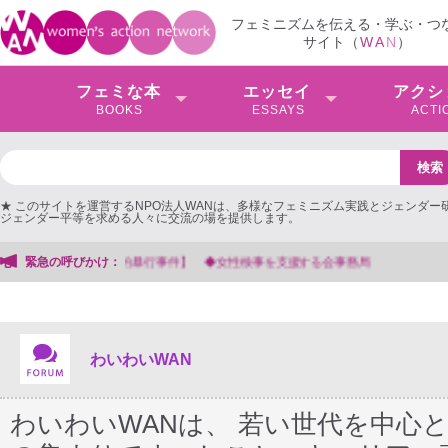
フェミニズムを伝える・学ぶ・つ
サイト（
W
A
N
）
フェミな本
エッセイ
アクシ
BOOKS
ESSAYS
ACTI
★ このサイトを運営するNPO法人WANは、多様なフェミニズム実践とジェンダー
ジェンダー平等を求める人々に交流の場を提供します。
緊急の呼びかけ：
【抗議文】2026年3月13日第6次男女共同参画基本計画の
わいわいWAN
わいわいWANは、 若い世代を中心