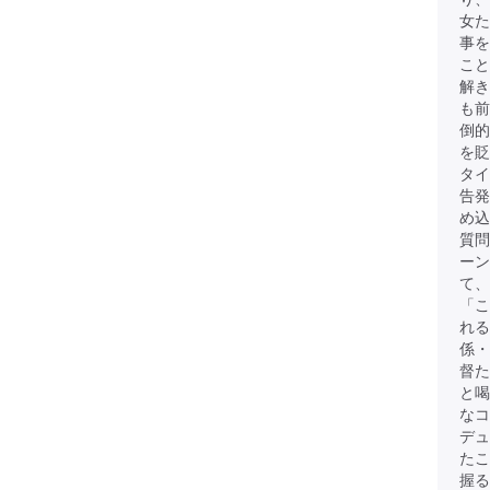
女
事を
こと
解き
も前
倒的
を貶
タイ
告発
め込
質問
ーン
て、
「こ
れる
係・
督た
と
なコ
デュ
たこ
握る