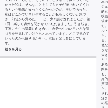
本
かった私は、そんなことをしても男子が振り向いてくれ
ジェ
るという効果がまったくなかったのが、幸いであった。
的女
私はどこかでいそいそすることが私らしくないと気づ
映画
き、幻想から覚めた。 と、少々話が逸れましたが、第
場す
1回、楽しく講義を聞かせていただきました。引き続き、
ち。
丁寧に先生の講義に向き合い、自分の中のいろいろな気
ル・
づきを発見していけたらと思っています。どこで覚めて
ち。
いったのかも解き明かそう。次回も楽しみにしていま
る。
す。
他な
続きを見る
させ
大き
と「
あ
問を
も、
好
質問
た、
され
活き
の経
り、