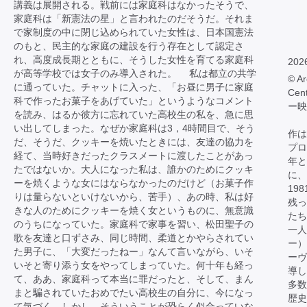
講義は展開される。戦前には家庭科はなかったそうで、
家庭科は「新憲法の星」と言われたのだそうだ。それま
で家制度の中に閉じ込められていた女性は、日本国憲法
のもと、民主的な家庭の建設を行う存在として認定さ
れ、高度成長期とともに、そうした女性を育てる家庭科
202
が高等学校では女子のみ導入された。 私は都立の共学
© Ar
に通っていた。チャットに入った、「お昼に男子に家庭
Cen
科で作ったお菓子をあげていた」というようなコメント
ー映
を読み、はるか彼方に忘れていた高校生の私を、急に思
い出してしまった。なぜか家庭科は3，4時間目で、そう
作は
だ、そうだ、クッキーを焼いたときには、友達の協力を
プロ
経て、当時好きだったクラスメートに渡したことがあっ
年と
たではないか。大人になった私は、誰かのためにクッキ
に、
ーを焼くような女にはならなかったのだけど（お菓子作
19
りは量らないといけないから、苦手）、あの時、私は好
残っ
きな人のためにクッキーを焼く女というものに、無意識
たち
のうちになっていた。家庭科で家事を習い、松田聖子の
一人
歌を友達と口ずさみ、同じ時間、柔道とかやらされてい
ー）
た男子に、「大変だったねー」なんて言いながら、いそ
ーヴ
いそと寄り添う女をやってしまっていた。何十年も経っ
導し
て、ああ、家庭科って本当に罪だったと、そして、まん
多数
まと騙されていたおめでたい高校生の自分に、今になっ
歴史
て気づく。しかし、そういうことが恐らく似合っていな