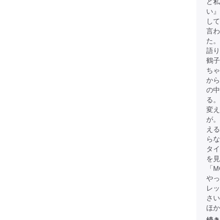
ど
い』
して
言わ
た。
語
鶴子
ちゃ
から
の中
る。
変え
が
える
らな
タイ
を見
「M
やっ
レッ
さい
ほか全