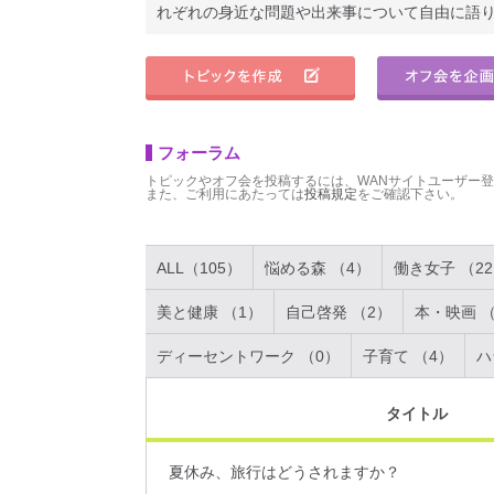
れぞれの身近な問題や出来事について自由に語
フォーラム
トピックやオフ会を投稿するには、WANサイトユーザー
また、ご利用にあたっては
投稿規定
をご確認下さい。
ALL（105）
悩める森 （4）
働き女子 （2
美と健康 （1）
自己啓発 （2）
本・映画 （
ディーセントワーク （0）
子育て （4）
ハ
タイトル
夏休み、旅行はどうされますか？