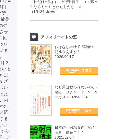
月 4
これだけの理由 上野千鶴子 （＜高市
 1日
的なるもの＞とわたしたち ６）
（15426 views）
平等」
園敏美
の強
させ
アフィリエイトの窓
1回
りの方
おはなしの時子 / 著者：
いま
朝比奈あすか /
す。
2026/06/17
年8月２
よいよ
たほ
でざ
つい
なぜ男は救われないのか /
著者：リチャード・V・リ
った
ーヴス / 2026/02/24
、内
がた
と応
さる
いま
日本の「射精責任」論 /
ろから
著者：齋藤圭介 /
新しい
2025/12/04