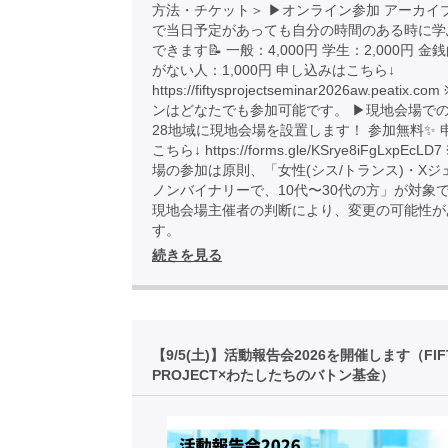
方法・チケット＞ ▶︎オンライン参加 アーカイ
で当日予定があっても自分の時間のある時に学
できます📝 一般：4,000円 学生：2,000円 
がない人：1,000円 申し込みはこちら↓
https://fiftysprojectseminar2026aw.peatix
ンはどなたでも参加可能です。 ▶︎現地会場での
28地域に現地会場を設置します！ 参加無料✨ 
こちら↓ https://forms.gle/KSrye8iFgLxpEcL
場の参加は原則、「女性(シス/トランス)・Xジ
ノンバイナリーで、10代〜30代の方」が対象
現地会場主催者の判断により、変更の可能性が
す。
続きを見る
【9/5(土)】活動報告会2026を開催します（FIF
PROJECT×わたしたちのバトン基金）