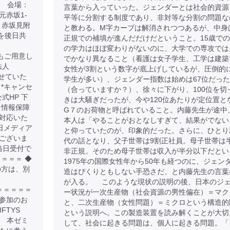
00 会場：
言葉から入っていった。ジェンダーとは社会的資源
元赤坂1-
平等に分割する制度であり、非対等な分割の問題な
、赤坂見附
と教わる。M字カーブは解消されつつあるが、中身
クを後日共
正規での補填が進んだだけだということ。15歳で
の学力はほぼ変わりがないのに、大学での専攻では
ケットもご用意し
でかなり異なること（看護は女子学生、工学は建築
法人
女性が3割という数字が底上げしているが、圧倒的
させていた
学生が多い）、ジェンダー指数は始めは67位だっ
 *キャンセ
（合っていますか？）、徐々に下がり、100位を切
公式HP 下
きは大騒ぎだったが、今や120位あたりが定位置と
 情報保障
G７のお荷物と呼ばれていること。内藤先生が途中
対応いた
本人は「やることがおとなしすぎて、結果がでない
日メディア
と仰っていたのが、印象的だった。さらに、ひとり
ございま
代の話となり、父子世帯は9割正社員。母子世帯は
当日受付で
非正規。そのため母子世帯は収入が半分以下だとい
＝＝＝ ◆
1975年の国際女性年から50年も経つのに、ジェン
の方は、別
造はぴくりともしない手恐さだ、と内藤先生の言葉
が入る。 このような現状の説明の後、日本のジ
＝＝＝＝＝＝＝＝
ー状況が一次生産物（社会資源の男性偏在）＝マク
地参加のお
と、二次生産物（女性問題）＝ミクロという構造的
FTYS
という説明へ。この製造装置を読み解くことが大切
。 本ゼミ
して、社会に起きる問題は、個人に起きる問題。「