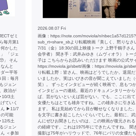
2026.08.07 Fri
JECTゼミ
画像：https://note.com/moviola/n/nbec1a57d1215?
から毎月第1
sub_rt=share_sbより転載映画『美しく、黙りなさ
て何かした
7/31（金）18:30の回上映後トーク 上野千鶴子さ
」 「ジェ
会学者） 聞き手：武井みゆき（ムヴィオラ） トー
」 そん
子は こちらからお読みいただけます 映画の公式サ
、なんと
https://moviola.jp/sbett/画像：https://moviola.jp/sbe
ンダー平等
り転載上野：皆さん、映画はどうでしたか。退屈だ
４回：毎月
いましたか。実はいびきの音が聞こえていました（
もそもジェン
笑）。 ずっとインタビューが続く映画で、息もつ
、政治が
インタビューの連続。最近のドキュメンタリーから
10/3土
ば、芸がないといえば芸がない。でも、ここに出て
上げていく
女優たちはとても雄弁ですね。この雄弁さに引き込
▶︎11/7
ます。 私は見始めてから目が離せなくなりました
らの可能
を文字に書き起こしたいぐらいでした。最初に、武
12/5土
んにぜひお聞きしたいのは、この映画が復元される
るジェン
の経緯です。これは1975年にできたんですね。 聞
ん ＜参加
撮影は75年がハリウッドで、76年にパリの女優た