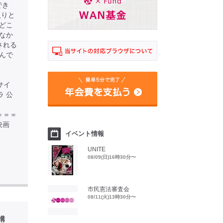
でき
入りと
どこ
なか
される
んで
サイ
オラ 公
＝＝＝＝＝
映画
イベント情報
UNITE
08/09(日)16時30分〜
市民憲法審査会
08/11(火)13時30分〜
構