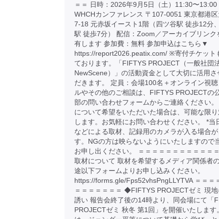
＝＝ 日時：2026年9月5日（土）11:30〜13:
WHCHカンファレンス 〒107-0051 東京都港区
7-18 元赤坂イースト1階（四ツ谷駅 徒歩12分
駅 徒歩7分） 配信：Zoom／アーカイブリン
有します 参加費：無料 参加申込はこちら▼
https://report2026.peatix.com/ ※寄付チ
ております。「FIFTYS PROJECT（一般社団
NewScene）」の活動資金として大切に活用
だきます。 定員：会場100名＋オンライン視聴
ルやその他のご相談は、FIFTYS PROJECTの
部の問い合わせフォームからご連絡ください。
について希望をいただいた場合は、可能な限り
します。お気軽にお問い合わせください。 *当
などによる取材、記録用のカメラが入る場合が
す。NGの方は映らないようにいたしますので
お申し出ください。 ＝＝＝＝＝＝＝＝＝＝＝＝
取材について 取材を希望するメディア関係者
途以下フォームよりお申し込みください。
https://forms.gle/Fps52vhsPngLLYTVA 
＝＝＝＝＝＝＝ ◆FIFTYS PROJECTゼミ 現
誘い 報告会終了後の14時より、同会場にて「FI
PROJECTゼミ 秋冬 第1回」を開催いたします