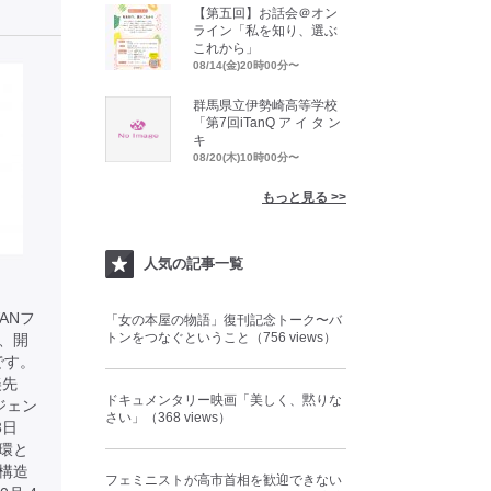
【第五回】お話会＠オン
ライン「私を知り、選ぶ
これから」
08/14(金)20時00分〜
群馬県立伊勢崎高等学校
「第7回iTanQ ア イ タ ン
キ
08/20(木)10時00分〜
もっと見る >>
人気の記事一覧
ANフ
「女の本屋の物語」復刊記念トーク〜バ
トンをつなぐということ（756 views）
、開
です。
美先
ドキュメンタリー映画「美しく、黙りな
ジェン
さい」（368 views）
23日
環と
ー構造
フェミニストが高市首相を歓迎できない