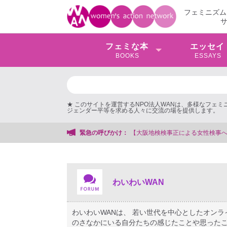
フェミニズム
フェミな本
エッセイ
BOOKS
ESSAYS
★ このサイトを運営するNPO法人WANは、多様なフェ
ジェンダー平等を求める人々に交流の場を提供します。
する会事務局
緊急の呼びかけ：
わいわいWAN
わいわいWANは、 若い世代を中心としたオン
のさなかにいる自分たちの感じたことや思ったこ