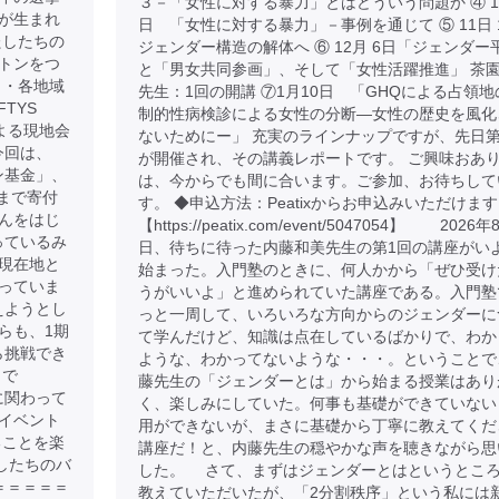
３－「女性に対する暴力」とはどういう問題か ④ 10
が生まれ
日 「女性に対する暴力」－事例を通じて ⑤ 11日
たしたちの
ジェンダー構造の解体へ ⑥ 12月 6日「ジェンダー
トンをつ
と「男女共同参画」、そして「女性活躍推進」 茶
 ・各地域
先生：1回の開講 ⑦1月10日 「GHQによる占領地
TYS
制的性病検診による女性の分断―女性の歴史を風化
よる現地会
ないためにー」 充実のラインナップですが、先日第
今回は、
が開催され、その講義レポートです。 ご興味おあ
トン基金」、
は、今からでも間に合います。ご参加、お待ちして
まで寄付
す。 ◆申込方法：Peatixからお申込みいただけま
んをはじ
【https://peatix.com/event/5047054】 2026
さっているみ
日、待ちに待った内藤和美先生の第1回の講座がい
現在地と
始まった。入門塾のときに、何人かから「ぜひ受け
っていま
うがいいよ」と進められていた講座である。入門塾
えようとし
っと一周して、いろいろな方向からのジェンダーに
らも、1期
て学んだけど、知識は点在しているばかりで、わか
から挑戦でき
ような、わかってないような・・・。ということで
まで
藤先生の「ジェンダーとは」から始まる授業はあり
金に関わって
く、楽しみにしていた。何事も基礎ができていない
イベント
用ができないが、まさに基礎から丁寧に教えてくだ
ることを楽
講座だ！と、内藤先生の穏やかな声を聴きながら思
たしたちのバ
した。 さて、まずはジェンダーとはというとこ
＝＝＝＝＝
教えていただいたが、「2分割秩序」という私には