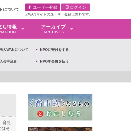
ユーザー登録
ログイン
イトについて
※WANサイトのユーザー登録は無料です。
⽴ち情報
アーカイブ
RMATION
ARCHIVES
O法⼈WANについて
NPOに寄付をする
O入会申込み
NPO年会費を払う
定への抗議文 ◆女性差別撤廃条約実現アクション 亀永能布子
、育児
ではそ