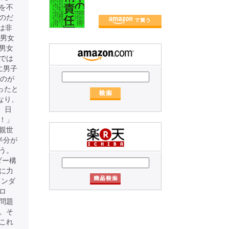
を不
のだ
は非
の男女
男女
では
に男子
たのが
ったと
なり、
、日
！」
親世
半分が
う。
ダー構
に力
ェンダ
ロ
問題
。そ
これ