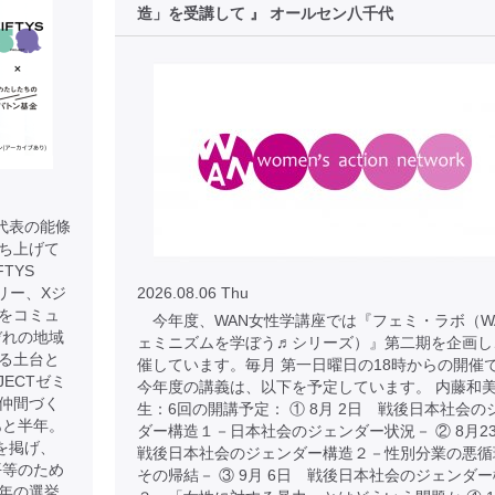
造」を受講して 』 オールセン八千代
 代表の能條
に立ち上げて
TYS
リー、Xジ
2026.08.06 Thu
をコミュ
今年度、WAN女性学講座では『フェミ・ラボ（W
ぞれの地域
ェミニズムを学ぼう♬シリーズ）』第二期を企画し
る土台と
催しています。毎月 第一日曜日の18時からの開催
JECTゼミ
今年度の講義は、以下を予定しています。 内藤和
仲間づく
生：6回の開講予定： ① 8月 2日 戦後日本社会の
あと半年。
ダー構造１－日本社会のジェンダー状況－ ② 8月
を掲げ、
戦後日本社会のジェンダー構造２－性別分業の悪循
平等のため
その帰結－ ③ 9月 6日 戦後日本社会のジェンダ
年の選挙