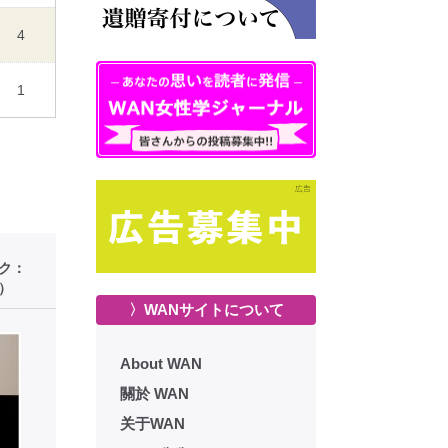
4
1
ーク：
）
〉WANサイトについて
About WAN
關於 WAN
关于WAN