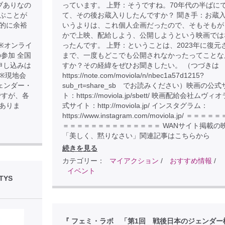
ブありなの
っています。 上野：そうですね。70年代の半ばに
ぶことが
て、その後お蔵入りしたんですか？ 聞き手：お蔵
金銭的に余裕
いうよりは、これ個人企画だったので、そもそもが
かで上映、配給しよう、公開しようという映画では
.com ※オンライ
ったんです。 上野：ということは、2023年に復元
参加 全国
まで、一度もどこでも公開されなかったってことな
申し込みは
すか？その経緯をぜひお聞きしたい。 （つづきは
D7 ※現地会
https://note.com/moviola/n/nbec1a57d1215?
ェンダー・
sub_rt=share_sb でお読みください）映画の公式
ですが、各
ト：https://moviola.jp/sbett/ 映画配給会社ムヴィ
ありま
式サイト：http://moviola.jp/ インスタグラム：
https://www.instagram.com/moviola.jp/ ＝＝＝
＝＝＝＝＝＝＝＝＝＝＝＝＝＝ WANサイト掲載の
「美しく、黙りなさい」関連記事はこちらから
続きを見る
カテゴリー：
マイアクション
/
おすすめ情報
/
イベント
TYS
『 フェミ・ラボ 「第1回 戦後日本のジェンダー