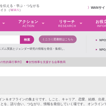
を伝える・学ぶ・つながる
〉
WANサ
サイト（
W
A
N
）
アクション
リサーチ
お役
ACTION
RESEARCH
INFO
ミニコミ図書館はこちら
NP
ミニズム実践とジェンダー研究の情報を発信・集積し、
NP
【抗議文】2026年3月13日第6次男女共同参画基本計画の閣議決
ライン＆オフラインの集まりです。しごと、キャリア、恋愛、結婚、出産
とを、語り合い、つながり、情報を発信していく場です。 オンライン