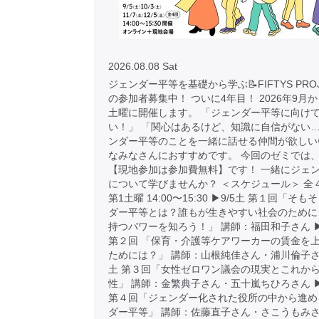
2026.08.08 Sat
ジェンダー平等を基礎から学ぶ📝FIFTYS PRO
の参加者募集中！ ついに4年目！ 2026年9月
土曜に開催します。 「ジェンダー平等に向け
い！」 「関心はあるけど、知識に自信がない…
ンダー平等のことを一緒に話せる仲間が欲しい
なみなさんにおすすめです。 今回のゼミでは
【現地参加は参加費無料】です！ 一緒にジェ
について学びませんか？ ＜スケジュール＞ 全
第1土曜 14:00〜15:30 ▶︎9/5土 第１回「そ
ダー平等とは？誰もが生きやすい社会のために
持つパワーを知ろう！」 講師：福田和子さん ▶︎
第２回 「保育・介護等ケアワーカーの賃金を
ためには？」 講師：山根純佳さん・浦川倫子さん 
土 第３回「女性ゼロワン議会の現実とこれか
性」 講師：金繁典子さん・五十嵐ちひろさん ▶︎
第４回「ジェンダー化された役所の中から進め
ダー平等」 講師：佐藤直子さん・さこうもみさ