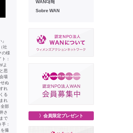
WAN대해
Sobre WAN
い』
ん（社
クの様
イト：
tt/よ
と思
会場
かせぬ
すれ
くる
まれ
。全部
井さ
〉会員限定プレゼント
まで
き手：
ちを撮