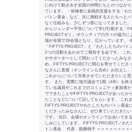
に向けて動き出す全国の仲間たちとのつながり
ています。 ・候補者に金銭的支援をする「わ
バトン基金」など、次に挑戦する人たちへとバ
なぐ仕組みも、少しずつ形になってきました。
からジェンダー平等について学び行動する「FIF
PROJECTゼミ」ボランティアの方々の協力に
場が全国で28会場となり、広がっています。 
「FIFTYS PROJECT」と「わたしたちのバ
2つの活動をあわせてご報告する会です。 これ
やサポーターとして関わってくださったみなさ
め、FIFTYS PROJECTに関心を寄せてくだ
なさんに直接（オンラインも含め）お伝えし、
これからについて共有させていただきたいと思
す。 また、実際に地方議会で1期（4年）を終
ている議員やこれまでのコミュニティ参加者か
でできたことやFIFTYS PROJECTがあった
たことなどについて話してもらいます。 これ
FIFTYS PROJECTやわたしたちのバトン基
くださったみなさんに、ぜひ来ていただきたい
です。 当日、会場やオンラインでお会いでき
しみにしています。 FIFTYS PROJECT／わ
トン基金 代表 能條桃子 ＝＝＝＝＝＝＝＝