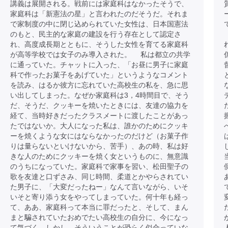
講義は展開される。戦前には家庭科はなかったそうで、
家庭科は「新憲法の星」と言われたのだそうだ。それま
で家制度の中に閉じ込められていた女性は、日本国憲法
のもと、民主的な家庭の建設を行う存在として認定さ
れ、高度成長期とともに、そうした女性を育てる家庭科
が高等学校では女子のみ導入された。 私は都立の共学
に通っていた。チャットに入った、「お昼に男子に家庭
科で作ったお菓子をあげていた」というようなコメント
を読み、はるか彼方に忘れていた高校生の私を、急に思
い出してしまった。なぜか家庭科は3，4時間目で、そう
だ、そうだ、クッキーを焼いたときには、友達の協力を
経て、当時好きだったクラスメートに渡したことがあっ
たではないか。大人になった私は、誰かのためにクッキ
ーを焼くような女にはならなかったのだけど（お菓子作
りは量らないといけないから、苦手）、あの時、私は好
きな人のためにクッキーを焼く女というものに、無意識
のうちになっていた。家庭科で家事を習い、松田聖子の
歌を友達と口ずさみ、同じ時間、柔道とかやらされてい
た男子に、「大変だったねー」なんて言いながら、いそ
いそと寄り添う女をやってしまっていた。何十年も経っ
て、ああ、家庭科って本当に罪だったと、そして、まん
まと騙されていたおめでたい高校生の自分に、今になっ
て気づく。しかし、そういうことが恐らく似合っていな