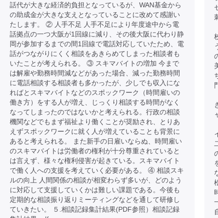
話代が大きな経済的負担となっているが、WAN基金から
の助成金が大きな支えとなっていることに改めて感謝い
たします。 ② 人手不足 人手不足により年度途中から電
話拠点の一つ大阪が1回線に減り、その後大阪に代わり静
岡が参加するまでの間1回線で電話対応していたため、電
話がつながりにくく相談をあきらめてしまった相談者も
いたことが考えられる。 ③ スキマバイトの増加 今まで
は解雇や勤務時間減などがあった場合、減った勤務時間
に電話相談する相談者も多かったが、少しでも収入にな
ればとスキマバイトなどのスポックワーク（時間雇いの
働き方）をする人が増え、じっくり相談する時間がなく
なってしまったのではないかと考えられる。行政の相談
機関などでもまず福祉より働くことが奨励され、とりあ
えずスポックワークに就く人が増えていることも背景に
あると考えられる。 また新手の日雇いならぬ、時間雇い
のスキマバイトは労働者の権利が十分尊重されていると
は言えず、様々な権利侵害が起きている。スキマバイト
で働く人への支援を考えていく必要がある。 ④ 相談スキ
ルの向上 人間関係の相談が相変わらず多いが、どのよう
に対応して支援していくかは難しい課題である。今後も
定期的な相談振り返りミーティングなどを通して研修し
ていきたい。 ５.相談記録集計結果(PDF参照）相談記録