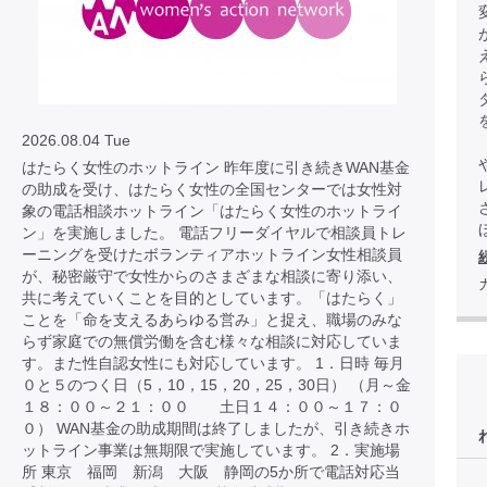
2026.08.04 Tue
はたらく女性のホットライン 昨年度に引き続きWAN基金
の助成を受け、はたらく女性の全国センターでは女性対
象の電話相談ホットライン「はたらく女性のホットライ
ほ
ン」を実施しました。 電話フリーダイヤルで相談員トレ
ーニングを受けたボランティアホットライン女性相談員
が、秘密厳守で女性からのさまざまな相談に寄り添い、
共に考えていくことを目的としています。「はたらく」
ことを「命を支えるあらゆる営み」と捉え、職場のみな
らず家庭での無償労働を含む様々な相談に対応していま
す。また性自認女性にも対応しています。 1．日時 毎月
０と５のつく日（5，10，15，20，25，30日） （月～金
１８：００～２１：００ 土日１４：００～１７：０
０） WAN基金の助成期間は終了しましたが、引き続きホ
ットライン事業は無期限で実施しています。 2．実施場
所 東京 福岡 新潟 大阪 静岡の5か所で電話対応当