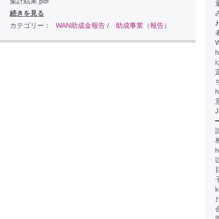
集計結果.pdf
続きを見る
カテゴリー：
WAN助成金報告
/
助成事業（報告）
h
h
J
━
h