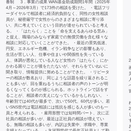
番制 3．事業の成果 WAN基金助成期間1年間（2025年
4月～2026年3月）で173件の相談を受けた。 ・電話フリ
ーダイヤルで相談者に経済的負担なく、同性の女性相談
員が、秘密厳守で女性からのさまざまな相談に寄り添
い、共に考えていくという目的が達せられていると考え
る。 ・「はたらく」ことを「命を支えるあらゆる営み」
と捉え、職場のみならず家庭での無償労働を含む様々な
相談に対応していくことができた。 ・最近の景気低迷、
円安、エネルギー危機、イラン戦争などの影響もあり、
生活が苦しい人、仕事や住まいや関係性を失っている
人、体調が悪化している人など女性の「はたらく」にか
2
かわる困りごとが後をたたないが、それらをていねいに
聞き取り、情報提供に努めることができた。 ・リピータ
ーの相談が数名おり、同じような話題を繰り返されるこ
とも多いが、回を重ねるうちに相談者の声のトーンが明
るくなってくるのが感じられる。ホットラインで話をす
ることが、相談者の支えになっているかもしれない。 ・
年齢別では40代が最多で、次いで50代、60代が多い。若
いSNS世代は電話相談には抵抗を感じる人が多いのも一
員と考えられる。 ・雇用形態では短時間パート、次に正
社員の相談が多いが、最近は正社員の相談が増えてい
る。無職の相談も多いが、内訳は失業中、求職中、専業
主婦となっている。 ・氷河期世代で長年正社員として勤