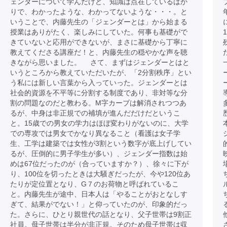
ェンダーについて学んだけど、知識は点在しているばか
りで、わかったような、わかってないような・・・。と
いうことで、内藤先生の「ジェンダーとは」から始まる
授業はありがたく、楽しみにしていた。何事も基礎がで
きていないと応用ができないが、まさに基礎から丁寧に
教えてくださる講座だ！と、内藤先生の穏やかな声を聴
きながら思いました。 さて、まずはジェンダーとはと
いうところから教えていただいたが、「2分割秩序」とい
う私には新しい言葉から入っていった。ジェンダーとは
社会的資源を不平等に分割する制度であり、非対等な分
割の問題なのだと教わる。M字カーブは解消されつつあ
るが、中身は非正規での補填が進んだだけだというこ
と。15歳での男女の学力はほぼ変わりがないのに、大学
での専攻では男女でかなり異なること（看護は女子学
生、工学は建築では女性が3割という数字が底上げしてい
るが、圧倒的に男子学生が多い）、ジェンダー指数は始
めは67位だったのが（合っていますか？）、徐々に下が
り、100位を切ったときは大騒ぎだったが、今や120位あ
たりが定位置となり、G７のお荷物と呼ばれているこ
と。内藤先生が途中、日本人は「やることがおとなしす
ぎて、結果がでない！」と仰っていたのが、印象的だっ
た。さらに、ひとり親世代の話となり、父子世帯は9割正
社員。母子世帯は半分が非正規。そのため母子世帯は収