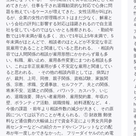
めてきたが、仕事を干され退職勧奨的な対応で心身に問
題を抱えているケースが増えてきた。女性活用が叫ばれ
るが、企業の女性の管理職ポストはまだ少なく、解雇と
いう会社の評判に影響する対応は躊躇されるので自主退
社を促しているのではないかとも推察される。 ・勤続年
数では1年未満が最も多く、次いで1年以上5年未満で、5
h
年未満がほとんどで、相談者のほとんどが不安定な非正
規雇用であることと関連していると思われる。 ・相談内
容では人間関係の相談が雇用形態にかかわらず最も多
い。転職、雇い止め、雇用条件変更にまつわる相談も多
い。これは非正規雇用が多く不安定な雇用と関連してい
ると思われる。 ・その他の相談内容としては、病気け
が、裁判、上司、同僚、親子関係、資格試験、家族関
ハ
係、宗教、求職、交通事故、セルフケア、夫との関係、
将来不安、近隣との関係、パワハラ、カスハラ、いじ
め、退職強要、障がい者雇用枠、雇用契約書、年収の
壁、ボランティア活動、就職情報、給料遅配など。 4．
h
今後の課題 ・前年より相談件数の減少が大きく、その原
因については以下のことが考えられる。 ① 財政難 郵便
料など通信費の大幅値上げで資金不足により男女共同参
画センターなどへの紹介カードやパンフレットなどの配
布が年一度しかできなかった。 フリーダイヤルのため電