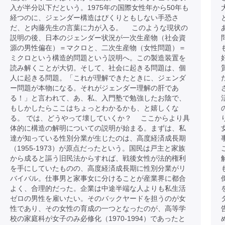
入が半分以下だという。1975年の国際女性年から50年も
経つのに、ジェンダー構造はぴくりともしない手恐さ
だ、と内藤先生の言葉に力が入る。 このような現状の
説明の後、日本のジェンダー状況が一次生産物（社会資
源の男性偏在）＝マクロと、二次生産物（女性問題）＝
ミクロという構造的問題という説明へ。この製造装置を
読み解くことが大切。そして、社会に起きる問題は、個
人に起きる問題。「これが理解できたときに、ジェンダ
ー問題が本物になる。それがジェンダー理解の肝であ
る！」と言われて、あ、私、入門塾で勉強したお陰で、
もしかしたらここはちょっとわかるかも、と嬉しくな
る。 では、どうやって壊していくか？ ここからより具
体的に構造の解明についての説明が始まる。まずは、私
達が知っている性別分業が生じたのは、高度経済成長期
（1955-1973）が原点だったという。国民は戸主と家族
から成ると謳う旧民法からすれば、戦後女性が法的権利
を手にしていたものの、高度経済成長期に性別分業がリ
バイバル。仕事男と家事女に分けることが産業界に都合
よく、合理的だった。企業は中途半端な人よりも私生活
ゼロの男性を雇いたい。そのバックヤードを担うのが女
性であり、その女性の育成の一つとなったのが、高等学
校の家庭科が女子のみ必修化（1970-1994）であったと