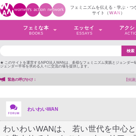
フェミニズムを伝える・学ぶ・つ
サイト（
W
A
N
）
フェミな本
エッセイ
アクシ
BOOKS
ESSAYS
ACTI
★ このサイトを運営するNPO法人WANは、多様なフェミニズム実践とジェンダー
ジェンダー平等を求める人々に交流の場を提供します。
緊急の呼びかけ：
【抗議文】2026年3月13日第6次男女共同参画基本計画の
わいわいWAN
わいわいWANは、 若い世代を中心