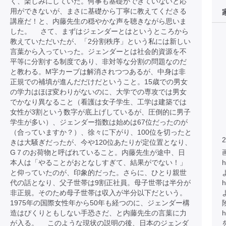
く、楽しみにしていた。何事も基礎ができていないと応
用ができないが、まさに基礎から丁寧に教えてくださる
講座だ！と、内藤先生の穏やかな声を聴きながら思いま
した。 さて、まずはジェンダーとはというところから
教えていただいたが、「2分割秩序」という私には新しい
言葉から入っていった。ジェンダーとは社会的資源を不
平等に分割する制度であり、非対等な分割の問題なのだ
と教わる。M字カーブは解消されつつあるが、中身は非
正規での補填が進んだだけだということ。15歳での男女
の学力はほぼ変わりがないのに、大学での専攻では男女
でかなり異なること（看護は女子学生、工学は建築では
女性が3割という数字が底上げしているが、圧倒的に男子
学生が多い）、ジェンダー指数は始めは67位だったのが
（合っていますか？）、徐々に下がり、100位を切ったと
2
きは大騒ぎだったが、今や120位あたりが定位置となり、
G７のお荷物と呼ばれていること。内藤先生が途中、日
本人は「やることがおとなしすぎて、結果がでない！」
h
と仰っていたのが、印象的だった。さらに、ひとり親世
代の話となり、父子世帯は9割正社員。母子世帯は半分が
h
非正規。そのため母子世帯は収入が半分以下だという。
1975年の国際女性年から50年も経つのに、ジェンダー構
造はぴくりともしない手恐さだ、と内藤先生の言葉に力
h
が入る。 このような現状の説明の後、日本のジェンダ