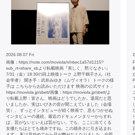
2026.08.07 Fri
2
画像：https://note.com/moviola/n/nbec1a57d1215?
sub_rt=share_sbより転載映画『美しく、黙りなさい』
7/31（金）18:30の回上映後トーク 上野千鶴子さん（社
会学者） 聞き手：武井みゆき（ムヴィオラ） トークの様
子は こちらからお読みいただけます 映画の公式サイト：
https://moviola.jp/sbett/画像：https://moviola.jp/sbett/よ
り転載上野：皆さん、映画はどうでしたか。退屈だと思
いましたか。実はいびきの音が聞こえていました（会場
笑）。 ずっとインタビューが続く映画で、息もつかせぬ
インタビューの連続。最近のドキュメンタリーからすれ
ば、芸がないといえば芸がない。でも、ここに出てくる
女優たちはとても雄弁ですね。この雄弁さに引き込まれ
ます。 私は見始めてから目が離せなくなりました。全部