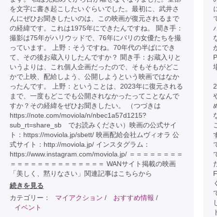
を文字に書き起こしたいぐらいでした。最初に、武井さ
んにぜひお聞きしたいのは、この映画が復元されるまで
の経緯です。これは1975年にできたんですね。 聞き手：
撮影は75年がハリウッドで、76年にパリの女優たちを撮
っています。 上野：そうですね。70年代の半ばにでき
て、その後お蔵入りしたんですか？ 聞き手：お蔵入りと
いうよりは、これ個人企画だったので、そもそもがどこ
かで上映、配給しよう、公開しようという映画ではなか
ったんです。 上野：ということは、2023年に復元される
まで、一度もどこでも公開されなかったってことなんで
すか？その経緯をぜひお聞きしたい。 （つづきは
https://note.com/moviola/n/nbec1a57d1215?
sub_rt=share_sb でお読みください）映画の公式サイ
ト：https://moviola.jp/sbett/ 映画配給会社ムヴィオラ 公
式サイト：http://moviola.jp/ インスタグラム：
https://www.instagram.com/moviola.jp/ ＝＝＝＝＝＝＝＝
＝＝＝＝＝＝＝＝＝＝＝＝＝＝ WANサイト掲載の映画
「美しく、黙りなさい」関連記事はこちらから
続きを見る
カテゴリー：
マイアクション
/
おすすめ情報
/
イベント