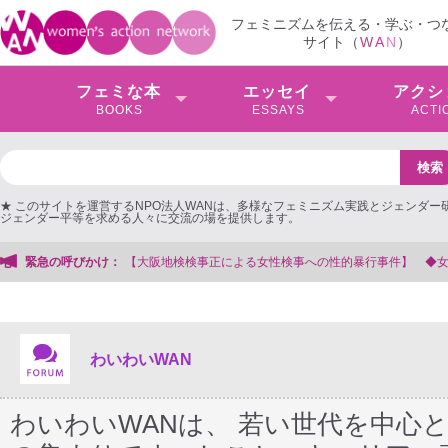
フェミニズムを伝える・学ぶ・つ
サイト（
W
A
N
）
フェミな本
エッセイ
アクシ
BOOKS
ESSAYS
ACTI
★ このサイトを運営するNPO法人WANは、多様なフェミニズム実践とジェンダー
ジェンダー平等を求める人々に交流の場を提供します。
への性的暴行事件】 ◆女性検事を支援する会事務局
緊急の呼びかけ：
わいわいWAN
わいわいWANは、 若い世代を中心