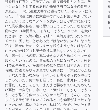
設を行う存在として認定され、高度成長期とともに、そ
うした女性を育てる家庭科が高等学校では女子のみ導入
された。 私は都立の共学に通っていた。チャットに入
った、「お昼に男子に家庭科で作ったお菓子をあげてい
た」というようなコメントを読み、はるか彼方に忘れて
いた高校生の私を、急に思い出してしまった。なぜか家
庭科は3，4時間目で、そうだ、そうだ、クッキーを焼い
たときには、友達の協力を経て、当時好きだったクラス
メートに渡したことがあったではないか。大人になった
私は、誰かのためにクッキーを焼くような女にはならな
かったのだけど（お菓子作りは量らないといけないか
ら、苦手）、あの時、私は好きな人のためにクッキーを
焼く女というものに、無意識のうちになっていた。家庭
科で家事を習い、松田聖子の歌を友達と口ずさみ、同じ
時間、柔道とかやらされていた男子に、「大変だったね
ー」なんて言いながら、いそいそと寄り添う女をやって
しまっていた。何十年も経って、ああ、家庭科って本当
に罪だったと、そして、まんまと騙されていたおめでた
い高校生の自分に、今になって気づく。しかし、そうい
うことが恐らく似合っていなかった私は、そんなことを
しても男子が振り向いてくれるという効果がまったくな
かったのが、幸いであった。私はどこかでいそいそする
ことが私らしくないと気づき、幻想から覚めた。 と、