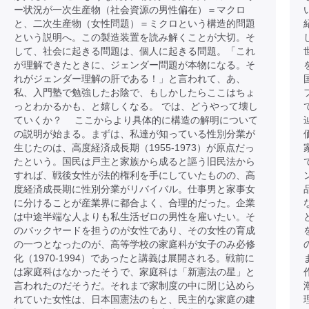
ー状況が一次生産物（社会資源の男性偏在）＝マクロ
と、二次生産物（女性問題）＝ミクロという構造的問題
という説明へ。この製造装置を読み解くことが大切。そ
して、社会に起きる問題は、個人に起きる問題。「これ
が理解できたときに、ジェンダー問題が本物になる。そ
れがジェンダー理解の肝である！」と言われて、あ、
私、入門塾で勉強したお陰で、もしかしたらここはちょ
っとわかるかも、と嬉しくなる。 では、どうやって壊し
ていくか？ ここからより具体的に構造の解明について
の説明が始まる。まずは、私達が知っている性別分業が
生じたのは、高度経済成長期（1955-1973）が原点だっ
たという。国民は戸主と家族から成ると謳う旧民法から
すれば、戦後女性が法的権利を手にしていたものの、高
度経済成長期に性別分業がリバイバル。仕事男と家事女
に分けることが産業界に都合よく、合理的だった。企業
は中途半端な人よりも私生活ゼロの男性を雇いたい。そ
のバックヤードを担うのが女性であり、その女性の育成
の一つとなったのが、高等学校の家庭科が女子のみ必修
化（1970-1994）であったと講義は展開される。戦前に
は家庭科はなかったそうで、家庭科は「新憲法の星」と
言われたのだそうだ。それまで家制度の中に閉じ込めら
れていた女性は、日本国憲法のもと、民主的な家庭の建