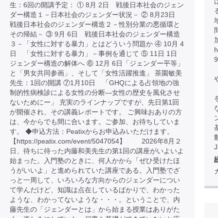
生：6回の開講予定： ① 8月 2日 戦後日本社会のジェン
ダー構造１－日本社会のジェンダー状況－ ② 8月23日
戦後日本社会のジェンダー構造２－性別分業の悪循環と
その帰結－ ③ 9月 6日 戦後日本社会のジェンダー構造
３－「女性に対する暴力」とはどういう問題か ④ 10月 4
h
日 「女性に対する暴力」－事例を通じて ⑤ 11日 1日
ジェンダー構造の解体へ ⑥ 12月 6日「ジェンダー平等」
と「男女共同参画」、そして「女性活躍推進」 茶園敏美
先生：1回の開講 ⑦1月10日 「GHQによる占領地の強
制的性病検診による女性の分断―女性の歴史を風化させ
ないためにー」 充実のラインナップですが、先日第1回
が開催され、その講義レポートです。 ご興味おありの方
は、今からでも間に合います。ご参加、お待ちしていま
す。 ◆申込方法：Peatixからお申込みいただけます。
【https://peatix.com/event/5047054】 2026年8月２
日、待ちに待った内藤和美先生の第1回の講座がいよいよ
始まった。入門塾のときに、何人かから「ぜひ受けたほ
うがいいよ」と進められていた講座である。入門塾でざ
っと一周して、いろいろな方向からのジェンダーについ
て学んだけど、知識は点在しているばかりで、わかった
ような、わかってないような・・・。ということで、内
藤先生の「ジェンダーとは」から始まる授業はありがた