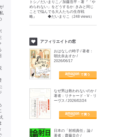
トシ／だいまりこ／加藤浩平・著『「や
が
められない」をどうするか: きみと同じ
ことで悩んでる大人たちの生存戦
私
略』 ◆だいまりこ（248 views）
の
ボ
主
アフィリエイトの窓
や
る
おはなしの時子 / 著者：
日
朝比奈あすか /
2026/06/17
、
説
、
登
た
なぜ男は救われないのか /
ジ
著者：リチャード・V・リ
ーヴス / 2026/02/24
あ
に
え
は
々
日本の「射精責任」論 /
で
著者：齋藤圭介 /