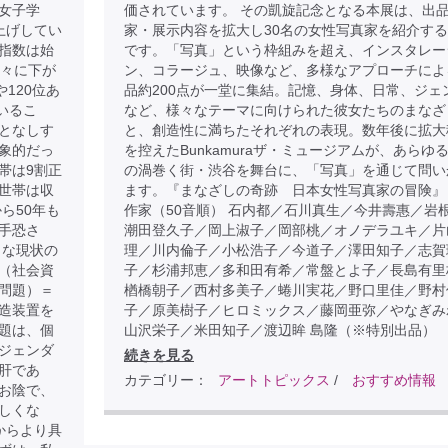
女子学
価されています。 その凱旋記念となる本展は、出
上げしてい
家・展示内容を拡大し30名の女性写真家を紹介す
指数は始
です。「写真」という枠組みを超え、インスタレー
徐々に下が
ン、コラージュ、映像など、多様なアプローチによ
120位あ
品約200点が一堂に集結。記憶、身体、日常、ジェ
いるこ
など、様々なテーマに向けられた彼女たちのまなざ
となしす
と、創造性に満ちたそれぞれの表現。数年後に拡大
象的だっ
を控えたBunkamuraザ・ミュージアムが、あらゆ
帯は9割正
の渦巻く街・渋谷を舞台に、「写真」を通じて問い
世帯は収
ます。『まなざしの奇跡 日本女性写真家の冒険』
ら50年も
作家（50音順） 石内都／石川真生／今井壽惠／岩
手恐さ
潮田登久子／岡上淑子／岡部桃／オノデラユキ／片
うな現状の
理／川内倫子／小松浩子／今道子／澤田知子／志賀
（社会資
子／杉浦邦恵／多和田有希／常盤とよ子／長島有里
問題）＝
楢橋朝子／西村多美子／蜷川実花／野口里佳／野村
造装置を
子／原美樹子／ヒロミックス／藤岡亜弥／やなぎみ
題は、個
山沢栄子／米田知子／渡辺眸 島隆（※特別出品）
ジェンダ
続きを見る
肝であ
カテゴリー：
アートトピックス
/
おすすめ情報
お陰で、
しくな
からより具