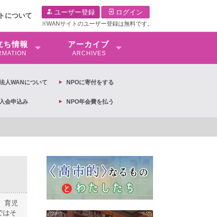
ユーザー登録
ログイン
イトについて
※WANサイトのユーザー登録は無料です。
⽴ち情報
アーカイブ
RMATION
ARCHIVES
O法⼈WANについて
NPOに寄付をする
O入会申込み
NPO年会費を払う
基本計画の閣議決定への抗議文 ◆女性差別撤廃条約実現アクション 亀永能布子
、育児
ではそ