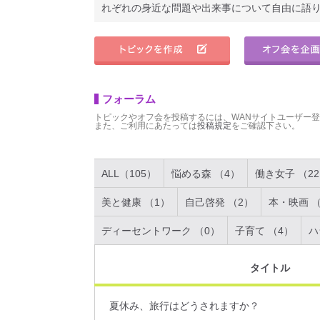
れぞれの身近な問題や出来事について自由に語
フォーラム
トピックやオフ会を投稿するには、WANサイトユーザー
また、ご利用にあたっては
投稿規定
をご確認下さい。
ALL（105）
悩める森 （4）
働き女子 （2
美と健康 （1）
自己啓発 （2）
本・映画 （
ディーセントワーク （0）
子育て （4）
ハ
タイトル
夏休み、旅行はどうされますか？