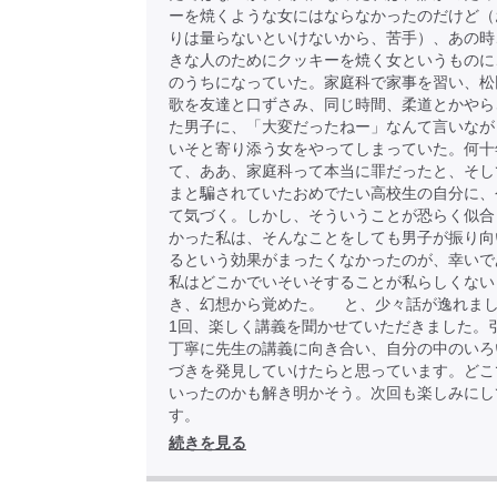
ーを焼くような女にはならなかったのだけど（
りは量らないといけないから、苦手）、あの時
きな人のためにクッキーを焼く女というものに
のうちになっていた。家庭科で家事を習い、松
歌を友達と口ずさみ、同じ時間、柔道とかやら
た男子に、「大変だったねー」なんて言いなが
いそと寄り添う女をやってしまっていた。何十
て、ああ、家庭科って本当に罪だったと、そし
まと騙されていたおめでたい高校生の自分に、
て気づく。しかし、そういうことが恐らく似合
かった私は、そんなことをしても男子が振り向
るという効果がまったくなかったのが、幸いで
私はどこかでいそいそすることが私らしくない
き、幻想から覚めた。 と、少々話が逸れま
1回、楽しく講義を聞かせていただきました。
丁寧に先生の講義に向き合い、自分の中のいろ
づきを発見していけたらと思っています。どこ
いったのかも解き明かそう。次回も楽しみにし
す。
続きを見る