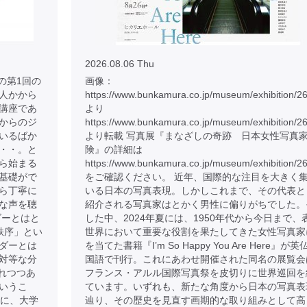
2026.08.06 Thu
の第1回の
画像：
人かから
https://www.bunkamura.co.jp/museum/exhibition/2
講座であ
より
からのジ
https://www.bunkamura.co.jp/museum/exhibition/2
いるばか
より転載 写真展『まなざしの奇跡 日本女性写真
・・。と
険』の詳細は
ら始まる
https://www.bunkamura.co.jp/museum/exhibition/26
基礎がで
をご確認ください。 近年、国際的な注目を大きく
ら丁寧に
いる日本の写真表現。しかしこれまで、その代表と
な声を聴
紹介される写真家はとかく男性に偏りがちでした。
ダーとはと
した中、2024年夏には、1950年代から今日まで、
秩序」とい
世界において重要な役割を果たしてきた女性写真家
ダーとは
を当てた書籍『I’m So Happy You Are Here』が英
対等な分
国語で刊行。これにあわせ開催された同名の展覧会
れつつあ
フランス・アルル国際写真祭を皮切りに世界巡回を
いうこ
ています。いずれも、新たな角度から日本の写真表
のに、大学
辿り、その歴史を見直す画期的な取り組みとして高