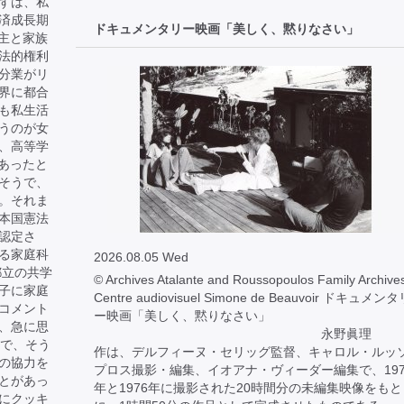
ずは、私
済成長期
ドキュメンタリー映画「美しく、黙りなさい」
戸主と家族
法的権利
分業がリ
界に都合
も私生活
うのが女
、高等学
であったと
そうで、
。それま
本国憲法
認定さ
る家庭科
2026.08.05 Wed
都立の共学
© Archives Atalante and Roussopoulos Family Archives
子に家庭
Centre audiovisuel Simone de Beauvoir ドキュメン
コメント
ー映画「美しく、黙りなさい」
、急に思
永野眞理 
目で、そう
作は、デルフィーヌ・セリッグ監督、キャロル・ルッ
の協力を
プロス撮影・編集、イオアナ・ヴィーダー編集で、197
とがあっ
年と1976年に撮影された20時間分の未編集映像をもと
にクッキ