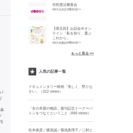
市民憲法審査会
08/11(火)13時30分〜
【第五回】お話会＠オン
ライン「私を知り、選ぶ
これから」
08/14(金)20時00分〜
もっと見る >>
人気の記事一覧
ドキュメンタリー映画「美しく、黙りな
さい」（322 views）
 /
タリ
「女の本屋の物語」復刊記念トーク〜バ
本
トンをつなぐということ（666 views）
ソ
5
松本俊彦／横道誠／菊池真理子／二村ヒ