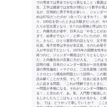
での専攻では男女でかなり異なること（看護は
生、工学は建築では女性が3割という数字が底
るが、圧倒的に男子学生が多い）、ジェンダー
めは67位だったのが（合っていますか？）、
り、100位を切ったときは大騒ぎだったが、今や
たりが定位置となり、G７のお荷物と呼ばれて
と。内藤先生が途中、日本人は「やることがお
ぎて、結果がでない！」と仰っていたのが、印
た。さらに、ひとり親世代の話となり、父子世
社員。母子世帯は半分が非正規。そのため母子
入が半分以下だという。1975年の国際女性年か
経つのに、ジェンダー構造はぴくりともしない
だ、と内藤先生の言葉に力が入る。 このよ
説明の後、日本のジェンダー状況が一次生産物
源の男性偏在）＝マクロと、二次生産物（女性
ミクロという構造的問題という説明へ。この製
読み解くことが大切。そして、社会に起きる問
人に起きる問題。「これが理解できたときに、
ー問題が本物になる。それがジェンダー理解の
る！」と言われて、あ、私、入門塾で勉強した
もしかしたらここはちょっとわかるかも、と嬉
る。 では、どうやって壊していくか？ ここ