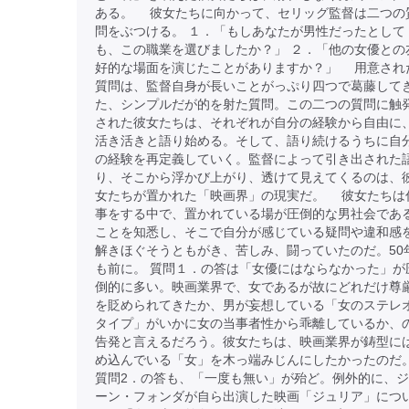
ある。 彼女たちに向かって、セリッグ監督は二つの
問をぶつける。 １．「もしあなたが男性だったとして
も、この職業を選びましたか？」 ２．「他の女優との
好的な場面を演じたことがありますか？」 用意され
質問は、監督自身が長いことがっぷり四つで葛藤して
た、シンプルだが的を射た質問。この二つの質問に触
された彼女たちは、それぞれが自分の経験から自由に
活き活きと語り始める。そして、語り続けるうちに自
の経験を再定義していく。監督によって引き出された
り、そこから浮かび上がり、透けて見えてくるのは、
女たちが置かれた「映画界」の現実だ。 彼女たちは
事をする中で、置かれている場が圧倒的な男社会であ
ことを知悉し、そこで自分が感じている疑問や違和感
解きほぐそうともがき、苦しみ、闘っていたのだ。50
も前に。 質問１．の答は「女優にはならなかった」が
倒的に多い。映画業界で、女であるが故にどれだけ尊
を貶められてきたか、男が妄想している「女のステレ
タイプ」がいかに女の当事者性から乖離しているか、
告発と言えるだろう。彼女たちは、映画業界が鋳型に
め込んでいる「女」を木っ端みじんにしたかったのだ
質問2．の答も、「一度も無い」が殆ど。例外的に、
ーン・フォンダが自ら出演した映画「ジュリア」につ