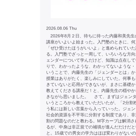
2026.08.06 Thu
2026年8月２日、待ちに待った内藤和美先生
講座がいよいよ始まった。入門塾のときに、何
「ぜひ受けたほうがいいよ」と進められていた
る。入門塾でざっと一周して、いろいろな方向
ェンダーについて学んだけど、知識は点在して
りで、わかったような、わかってないような・
いうことで、内藤先生の「ジェンダーとは」か
授業はありがたく、楽しみにしていた。何事も
きていないと応用ができないが、まさに基礎か
教えてくださる講座だ！と、内藤先生の穏やか
きながら思いました。 さて、まずはジェン
いうところから教えていただいたが、「2分割
う私には新しい言葉から入っていった。ジェン
社会的資源を不平等に分割する制度であり、非
割の問題なのだと教わる。M字カーブは解消さ
るが、中身は非正規での補填が進んだだけだと
と。15歳での男女の学力はほぼ変わりがない