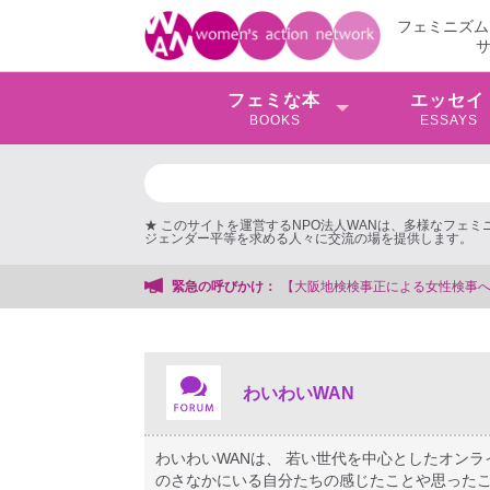
フェミニズム
フェミな本
エッセイ
BOOKS
ESSAYS
★ このサイトを運営するNPO法人WANは、多様なフェ
ジェンダー平等を求める人々に交流の場を提供します。
性検事を支援する会事務局
緊急の呼びかけ：
わいわいWAN
わいわいWANは、 若い世代を中心としたオン
のさなかにいる自分たちの感じたことや思ったこ