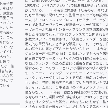
に、1時間50分の作品として完成させたものである。
お菓子作
1981年にはパリのスタジオ43で数週間上映された記録
、私は好
残っている。 50年も前に撮影されたものが、今なぜ
、無意識
たちの目の前に現れたのか？監督のセリッグも創設者
田聖子の
一人（キャロル・ルッソプロス、イオアナ・ヴィーダ
されてい
ー）であるボーヴォワール視聴覚センターが収蔵し、
ら、いそ
ーヴォワール視聴覚センターとフランス国立図書館が
年も経っ
導した修復版で2023年2月にフランスで再公開される
て、まん
多数のメディアで絶賛され、「映画とジェンダーを語
今になっ
歴史的な重要作だ」と大きな話題になった。それを、
っていな
本の私たちに届けて下さった方がいらした。 本作は
いてくれ
ジェンダー差別に声をあげ、活動した人でもあった伝
あった。
的女優デルフィーヌ・セリッグが自ら制作に着手した
と気づ
映画とジェンダーを語る歴史的に重要な作品である。
したが、第
場するのは、ハリウッドとパリで活躍する23人の女優
引き続き、
ち。ジェーン・フォンダ、シャーリー・マクレーン、
いろな気
ル・クレイバーグをはじめとする有名・無名の女優た
で覚めて
ち。正に、当時、映画界で活躍していた当事者たちで
ていま
る。そう、これは「当事者語りのドキュメンタリー」
他ならない。 50年前、強固な男社会の中で女性が抱
させられている疑問や違和感を彼らにぶつけることに
大きなリスクがあった筈だ。それをものともせず、堂
と「否」を唱えた彼女たちは、紛れもなく勇気のヒト