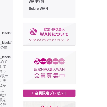
WAN대해
Sobre WAN
6_kiseki/
6_kiseki/
家の冒
_kiseki/
集めて
して
そう
表現の
に光
仏2か
は、
〉会員限定プレゼント
続け
現を
く評