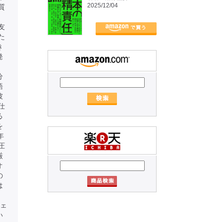
2025/12/04
質
友
た
き
発
、
分
語
彼
仕
る
を
年
圧
厳
オ
の
は
。
ジェ
い