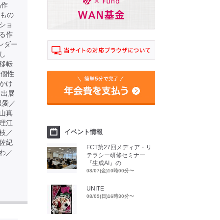
品作
るもの
ショ
る作
ンダー
し
移転
る個性
かけ
 出展
根愛／
山真
理江
イベント情報
枝／
佐紀
FCT第27回メディア・リ
わ／
テラシー研修セミナー
『生成AI』の
08/07(金)10時00分〜
UNITE
08/09(日)16時30分〜