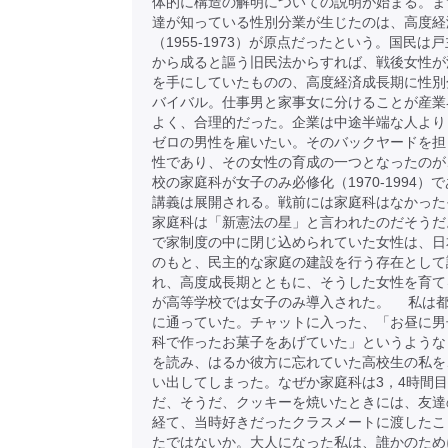
体的に構造の解明についての説明が始まる。ま
達が知っている性別分業が生じたのは、高度経
（1955-1973）が原点だったという。国民は
から成ると謳う旧民法からすれば、戦後女性が
を手にしていたものの、高度経済成長期に性別
バイバル。仕事男と家事女に分けることが産業
よく、合理的だった。企業は中途半端な人より
ゼロの男性を雇いたい。そのバックヤードを担
性であり、その女性の育成の一つとなったのが
校の家庭科が女子のみ必修化（1970-1994）
講義は展開される。戦前には家庭科はなかった
家庭科は「新憲法の星」と言われたのだそうだ
で家制度の中に閉じ込められていた女性は、日
のもと、民主的な家庭の建設を行う存在として
れ、高度成長期とともに、そうした女性を育て
が高等学校では女子のみ導入された。 私は
に通っていた。チャットに入った、「お昼に男
科で作ったお菓子をあげていた」というような
を読み、はるか彼方に忘れていた高校生の私を
い出してしまった。なぜか家庭科は3，4時間
だ、そうだ、クッキーを焼いたときには、友達
経て、当時好きだったクラスメートに渡したこ
たではないか。大人になった私は、誰かのため