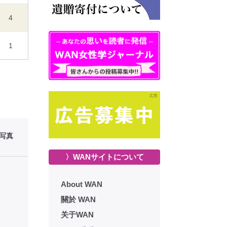
4
1
性写真
〉WANサイトについて
About WAN
關於 WAN
关于WAN