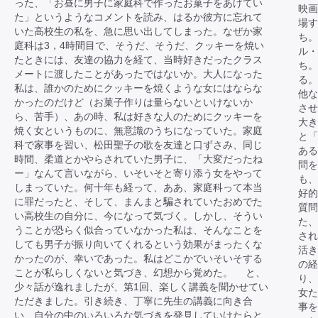
った、「お昼に男子に家庭科で作ったお菓子をあげてい
映画
た」というようなコメントを読み、はるか彼方に忘れて
場す
いた高校生の私を、急に思い出してしまった。なぜか家
ち。
庭科は3，4時間目で、そうだ、そうだ、クッキーを焼い
ル・
たときには、友達の協力を経て、当時好きだったクラス
ち。
メートに渡したことがあったではないか。大人になった
る。
私は、誰かのためにクッキーを焼くような女にはならな
他な
かったのだけど（お菓子作りは量らないといけないか
させ
ら、苦手）、あの時、私は好きな人のためにクッキーを
大き
焼く女というものに、無意識のうちになっていた。家庭
と「
科で家事を習い、松田聖子の歌を友達と口ずさみ、同じ
あ
時間、柔道とかやらされていた男子に、「大変だったね
問を
ー」なんて言いながら、いそいそと寄り添う女をやって
も、
しまっていた。何十年も経って、ああ、家庭科って本当
好
に罪だったと、そして、まんまと騙されていたおめでた
質問
い高校生の自分に、今になって気づく。しかし、そうい
た、
うことが恐らく似合っていなかった私は、そんなことを
され
しても男子が振り向いてくれるという効果がまったくな
活き
かったのが、幸いであった。私はどこかでいそいそする
の経
ことが私らしくないと気づき、幻想から覚めた。 と、
り、
少々話が逸れましたが、第1回、楽しく講義を聞かせてい
女
ただきました。引き続き、丁寧に先生の講義に向き合
事を
い、自分の中のいろいろな気づきを発見していけたらと