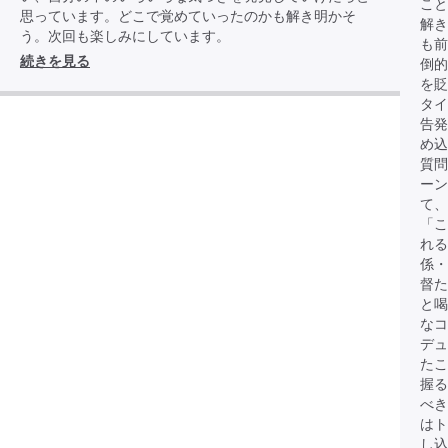
こと
思っています。どこで覚めていったのかも解き明かそ
解き
う。次回も楽しみにしています。
も前
続きを見る
倒的
を貶
タイ
告発
め込
質問
ーン
て、
「こ
れる
係・
督た
と
なコ
デュ
たこ
握る
べき
は
し込