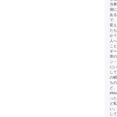
当事
側に
ある
で、
変
たち
か？
人へ
こと
ギー
帯
ン・
にい
して
の瞬
ちの
ど、
#M
った
ど
い』
して