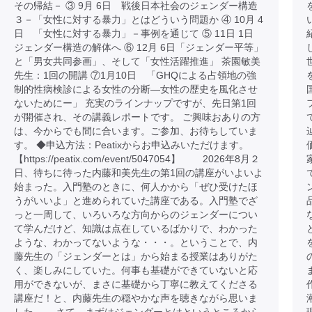
その帰結－ ③ 9月 6日 戦後日本社会のジェンダー構造
３－「女性に対する暴力」とはどういう問題か ④ 10月 4
日 「女性に対する暴力」－事例を通じて ⑤ 11日 1日
ジェンダー構造の解体へ ⑥ 12月 6日「ジェンダー平等」
と「男女共同参画」、そして「女性活躍推進」 茶園敏美
先生：1回の開講 ⑦1月10日 「GHQによる占領地の強
制的性病検診による女性の分断―女性の歴史を風化させ
ないためにー」 充実のラインナップですが、先日第1回
が開催され、その講義レポートです。 ご興味おありの方
は、今からでも間に合います。ご参加、お待ちしていま
す。 ◆申込方法：Peatixからお申込みいただけます。
【https://peatix.com/event/5047054】 2026年8月２
日、待ちに待った内藤和美先生の第1回の講座がいよいよ
始まった。入門塾のときに、何人かから「ぜひ受けたほ
うがいいよ」と進められていた講座である。入門塾でざ
っと一周して、いろいろな方向からのジェンダーについ
て学んだけど、知識は点在しているばかりで、わかった
ような、わかってないような・・・。ということで、内
藤先生の「ジェンダーとは」から始まる授業はありがた
く、楽しみにしていた。何事も基礎ができていないと応
用ができないが、まさに基礎から丁寧に教えてくださる
講座だ！と、内藤先生の穏やかな声を聴きながら思いま