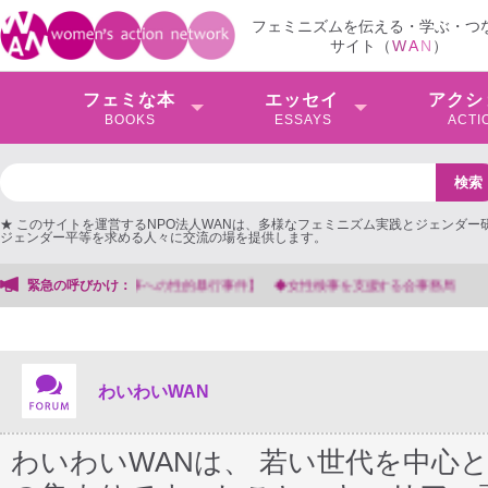
フェミニズムを伝える・学ぶ・つ
サイト（
W
A
N
）
フェミな本
エッセイ
アクシ
BOOKS
ESSAYS
ACTI
★ このサイトを運営するNPO法人WANは、多様なフェミニズム実践とジェンダー
ジェンダー平等を求める人々に交流の場を提供します。
緊急の呼びかけ：
【抗議文】2026年3月13日第6次男女共同参画基本計画の
わいわいWAN
わいわいWANは、 若い世代を中心