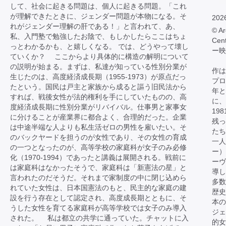
して、社会に起きる問題は、個人に起きる問題。「これ
が理解できたときに、ジェンダー問題が本物になる。そ
202
れがジェンダー理解の肝である！」と言われて、あ、
© Ar
私、入門塾で勉強したお陰で、もしかしたらここはちょ
Cen
っとわかるかも、と嬉しくなる。 では、どうやって壊し
ー映
ていくか？ ここからより具体的に構造の解明について
の説明が始まる。まずは、私達が知っている性別分業が
作は
生じたのは、高度経済成長期（1955-1973）が原点だっ
プロ
たという。国民は戸主と家族から成ると謳う旧民法から
年と
すれば、戦後女性が法的権利を手にしていたものの、高
に、
度経済成長期に性別分業がリバイバル。仕事男と家事女
19
に分けることが産業界に都合よく、合理的だった。企業
残っ
は中途半端な人よりも私生活ゼロの男性を雇いたい。そ
たち
のバックヤードを担うのが女性であり、その女性の育成
一人
の一つとなったのが、高等学校の家庭科が女子のみ必修
ー）
化（1970-1994）であったと講義は展開される。戦前に
ーヴ
は家庭科はなかったそうで、家庭科は「新憲法の星」と
導し
言われたのだそうだ。それまで家制度の中に閉じ込めら
多数
れていた女性は、日本国憲法のもと、民主的な家庭の建
歴史
設を行う存在として認定され、高度成長期とともに、そ
本
うした女性を育てる家庭科が高等学校では女子のみ導入
ジェ
された。 私は都立の共学に通っていた。チャットに入
的女