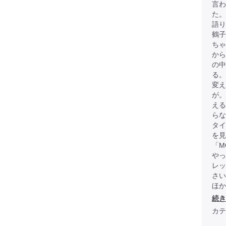
言わ
た。
語
鶴子
ちゃ
から
の中
る。
変え
が
える
らな
タイ
を見
「M
やっ
レッ
さい
ほか全
続き
カテ