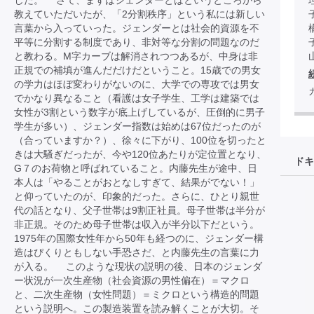
した。 さて、まずはジェンダーとはというところから
教えていただいたが、「2分割秩序」という私には新しい
言葉から入っていった。ジェンダーとは社会的資源を不
平等に分割する制度であり、非対等な分割の問題なのだ
と教わる。M字カーブは解消されつつあるが、中身は非
正規での補填が進んだだけだということ。15歳での男女
の学力はほぼ変わりがないのに、大学での専攻では男女
でかなり異なること（看護は女子学生、工学は建築では
女性が3割という数字が底上げしているが、圧倒的に男子
学生が多い）、ジェンダー指数は始めは67位だったのが
（合っていますか？）、徐々に下がり、100位を切ったと
きは大騒ぎだったが、今や120位あたりが定位置となり、
ドキ
G７のお荷物と呼ばれていること。内藤先生が途中、日
本人は「やることがおとなしすぎて、結果がでない！」
と仰っていたのが、印象的だった。さらに、ひとり親世
代の話となり、父子世帯は9割正社員。母子世帯は半分が
非正規。そのため母子世帯は収入が半分以下だという。
1975年の国際女性年から50年も経つのに、ジェンダー構
造はぴくりともしない手恐さだ、と内藤先生の言葉に力
が入る。 このような現状の説明の後、日本のジェンダ
ー状況が一次生産物（社会資源の男性偏在）＝マクロ
と、二次生産物（女性問題）＝ミクロという構造的問題
という説明へ。この製造装置を読み解くことが大切。そ