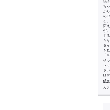
鶴子
ちゃ
から
の中
る。
変え
が
える
らな
タイ
を見
「M
やっ
レッ
さい
ほか全
続き
カテ