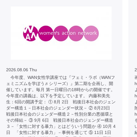
2026.08.06 Thu
2
今年度、WAN女性学講座では『フェミ・ラボ（WANフ
ェミニズムを学ぼう♬シリーズ）』第二期を企画し、開
h
催しています。毎月 第一日曜日の18時からの開催です。
今年度の講義は、以下を予定しています。 内藤和美先
h
生：6回の開講予定： ① 8月 2日 戦後日本社会のジェン
ダー構造１－日本社会のジェンダー状況－ ② 8月23日
戦後日本社会のジェンダー構造２－性別分業の悪循環と
h
その帰結－ ③ 9月 6日 戦後日本社会のジェンダー構造
３－「女性に対する暴力」とはどういう問題か ④ 10月 4
日 「女性に対する暴力」－事例を通じて ⑤ 11日 1日