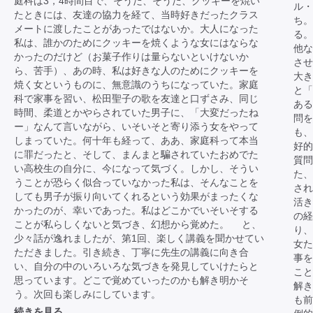
庭科は3，4時間目で、そうだ、そうだ、クッキーを焼い
ル・
たときには、友達の協力を経て、当時好きだったクラス
ち。
メートに渡したことがあったではないか。大人になった
る。
私は、誰かのためにクッキーを焼くような女にはならな
他な
かったのだけど（お菓子作りは量らないといけないか
させ
ら、苦手）、あの時、私は好きな人のためにクッキーを
大き
焼く女というものに、無意識のうちになっていた。家庭
と「
科で家事を習い、松田聖子の歌を友達と口ずさみ、同じ
あ
時間、柔道とかやらされていた男子に、「大変だったね
問を
ー」なんて言いながら、いそいそと寄り添う女をやって
も、
しまっていた。何十年も経って、ああ、家庭科って本当
好
に罪だったと、そして、まんまと騙されていたおめでた
質問
い高校生の自分に、今になって気づく。しかし、そうい
た、
うことが恐らく似合っていなかった私は、そんなことを
され
しても男子が振り向いてくれるという効果がまったくな
活き
かったのが、幸いであった。私はどこかでいそいそする
の経
ことが私らしくないと気づき、幻想から覚めた。 と、
り、
少々話が逸れましたが、第1回、楽しく講義を聞かせてい
女
ただきました。引き続き、丁寧に先生の講義に向き合
事を
い、自分の中のいろいろな気づきを発見していけたらと
こと
思っています。どこで覚めていったのかも解き明かそ
解き
う。次回も楽しみにしています。
も前
続きを見る