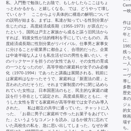
私、入門塾で勉強したお陰で、もしかしたらここはちょ
Cen
っとわかるかも、と嬉しくなる。 では、どうやって壊し
ー映
ていくか？ ここからより具体的に構造の解明について
の説明が始まる。まずは、私達が知っている性別分業が
作は
生じたのは、高度経済成長期（1955-1973）が原点だっ
プロ
たという。国民は戸主と家族から成ると謳う旧民法から
年と
すれば、戦後女性が法的権利を手にしていたものの、高
に、
度経済成長期に性別分業がリバイバル。仕事男と家事女
19
に分けることが産業界に都合よく、合理的だった。企業
残っ
は中途半端な人よりも私生活ゼロの男性を雇いたい。そ
たち
のバックヤードを担うのが女性であり、その女性の育成
一人
の一つとなったのが、高等学校の家庭科が女子のみ必修
ー）
化（1970-1994）であったと講義は展開される。戦前に
ーヴ
は家庭科はなかったそうで、家庭科は「新憲法の星」と
導し
言われたのだそうだ。それまで家制度の中に閉じ込めら
多数
れていた女性は、日本国憲法のもと、民主的な家庭の建
歴史
設を行う存在として認定され、高度成長期とともに、そ
本
うした女性を育てる家庭科が高等学校では女子のみ導入
ジェ
された。 私は都立の共学に通っていた。チャットに入
的女
った、「お昼に男子に家庭科で作ったお菓子をあげてい
映画
た」というようなコメントを読み、はるか彼方に忘れて
場す
いた高校生の私を、急に思い出してしまった。なぜか家
ち。