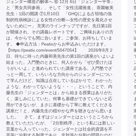
ジェンダー構造の解体へ ⑥ 12月 6日「ジェンダー平等」
と「男女共同参画」、そして「女性活躍推進」 茶園敏美
先生：1回の開講 ⑦1月10日 「GHQによる占領地の強
制的性病検診による女性の分断―女性の歴史を風化させ
ないためにー」 充実のラインナップですが、先日第1回
が開催され、その講義レポートです。 ご興味おありの方
は、今からでも間に合います。ご参加、お待ちしていま
す。 ◆申込方法：Peatixからお申込みいただけます。
【https://peatix.com/event/5047054】 2026年8月２
日、待ちに待った内藤和美先生の第1回の講座がいよいよ
始まった。入門塾のときに、何人かから「ぜひ受けたほ
うがいいよ」と進められていた講座である。入門塾でざ
っと一周して、いろいろな方向からのジェンダーについ
て学んだけど、知識は点在しているばかりで、わかった
ような、わかってないような・・・。ということで、内
藤先生の「ジェンダーとは」から始まる授業はありがた
く、楽しみにしていた。何事も基礎ができていないと応
用ができないが、まさに基礎から丁寧に教えてくださる
講座だ！と、内藤先生の穏やかな声を聴きながら思いま
した。 さて、まずはジェンダーとはというところから
教えていただいたが、「2分割秩序」という私には新しい
言葉から入っていった。ジェンダーとは社会的資源を不
平等に分割する制度であり、非対等な分割の問題なのだ