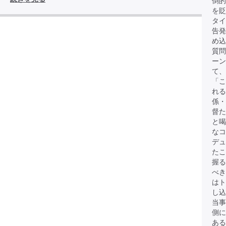
倒的
を貶
タイ
告発
め込
質問
ーン
て、
「こ
れる
係・
督た
と
なコ
デュ
たこ
握る
べき
は
し込
当事
側に
ある