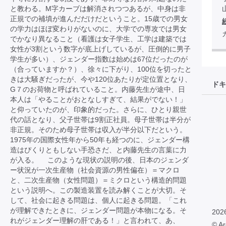
と教わる。M字カーブは解消されつつあるが、中身は非
正規での補填が進んだだけだということ。15歳での男女
の学力はほぼ変わりがないのに、大学での専攻では男女
でかなり異なること（看護は女子学生、工学は建築では
女性が3割という数字が底上げしているが、圧倒的に男子
学生が多い）、ジェンダー指数は始めは67位だったのが
（合っていますか？）、徐々に下がり、100位を切ったと
きは大騒ぎだったが、今や120位あたりが定位置となり、
ドキ
G７のお荷物と呼ばれていること。内藤先生が途中、日
本人は「やることがおとなしすぎて、結果がでない！」
と仰っていたのが、印象的だった。さらに、ひとり親世
代の話となり、父子世帯は9割正社員。母子世帯は半分が
非正規。そのため母子世帯は収入が半分以下だという。
1975年の国際女性年から50年も経つのに、ジェンダー構
造はぴくりともしない手恐さだ、と内藤先生の言葉に力
が入る。 このような現状の説明の後、日本のジェンダ
ー状況が一次生産物（社会資源の男性偏在）＝マクロ
と、二次生産物（女性問題）＝ミクロという構造的問題
という説明へ。この製造装置を読み解くことが大切。そ
して、社会に起きる問題は、個人に起きる問題。「これ
が理解できたときに、ジェンダー問題が本物になる。そ
202
れがジェンダー理解の肝である！」と言われて、あ、
© Ar