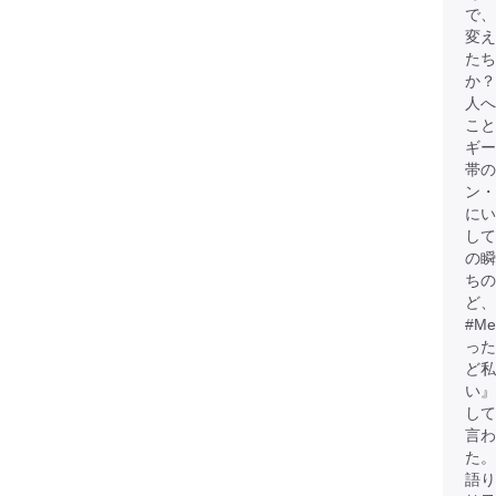
で、
変
たち
か？
人へ
こと
ギー
帯
ン・
にい
して
の瞬
ちの
ど、
#M
った
ど
い』
して
言わ
た。
語