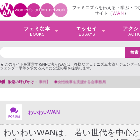
フェミニズムを伝える・学ぶ・つ
サイト（
W
A
N
）
フェミな本
エッセイ
アクシ
BOOKS
ESSAYS
ACTI
★ このサイトを運営するNPO法人WANは、多様なフェミニズム実践とジェンダー
ジェンダー平等を求める人々に交流の場を提供します。
緊急の呼びかけ：
【抗議文】2026年3月13日第6次男女共同参画基本計画の
わいわいWAN
わいわいWANは、 若い世代を中心