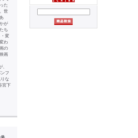
った
。世
あ
かが
たち
る・変
変わ
画の
映画
が、
パンフ
黙りな
渋谷宮下
3号