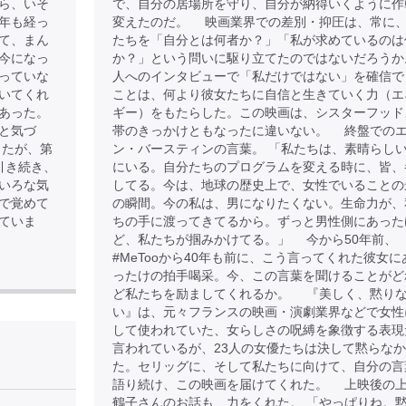
ら、いそ
で、自分の居場所を守り、自分が納得いくように作
年も経っ
変えたのだ。 映画業界での差別・抑圧は、常に
て、まん
たちを「自分とは何者か？」「私が求めているのは
今になっ
か？」という問いに駆り立てたのではないだろうか
っていな
人へのインタビューで「私だけではない」を確信で
いてくれ
ことは、何より彼女たちに自信と生きていく力（エ
あった。
ギー）をもたらした。この映画は、シスターフッド
と気づ
帯のきっかけともなったに違いない。 終盤での
したが、第
ン・バースティンの言葉。 「私たちは、素晴らし
引き続き、
にいる。自分たちのプログラムを変える時に、皆、
いろな気
してる。今は、地球の歴史上で、女性でいることの
で覚めて
の瞬間。今の私は、男になりたくない。生命力が、
ていま
ちの手に渡ってきてるから。ずっと男性側にあった
ど、私たちが掴みかけてる。」 今から50年前、
#MeTooから40年も前に、こう言ってくれた彼女に
ったけの拍手喝采。今、この言葉を聞けることがど
ど私たちを励ましてくれるか。 『美しく、黙り
い』は、元々フランスの映画・演劇業界などで女性
して使われていた、女らしさの呪縛を象徴する表現
言われているが、23人の女優たちは決して黙らな
】
た。セリッグに、そして私たちに向けて、自分の言
語り続け、この映画を届けてくれた。 上映後の
鶴子さんのお話も、力をくれた。 「やっぱりね。