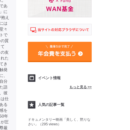
た
であ
」に
が抱え
には
堂々
トで
つの質
して
との友
された
てき
触発
に、
イベント情報
自分
た語
もっと見る >>
、彼
ちは仕
ある
人気の記事一覧
感を
50年
ドキュメンタリー映画「美しく、黙りな
」が圧
さい」（295 views）
尊厳