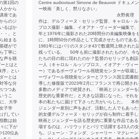
の第1回の
Centre audiovisuel Simone de Beauvoir ドキュ
人かから
ー映画「美しく、黙りなさい」
講座であ
永野眞理 
からのジ
作は、デルフィーヌ・セリッグ監督、キャロル・ル
いるばか
プロス撮影・編集、イオアナ・ヴィーダー編集で、1
・・。と
年と1976年に撮影された20時間分の未編集映像を
ら始まる
に、1時間50分の作品として完成させたものである
基礎がで
1981年にはパリのスタジオ43で数週間上映された
ら丁寧に
残っている。 50年も前に撮影されたものが、今
な声を聴
たちの目の前に現れたのか？監督のセリッグも創設
ダーとはと
一人（キャロル・ルッソプロス、イオアナ・ヴィー
秩序」とい
ー）であるボーヴォワール視聴覚センターが収蔵し
ダーとは
ーヴォワール視聴覚センターとフランス国立図書館
対等な分
導した修復版で2023年2月にフランスで再公開され
れつつあ
多数のメディアで絶賛され、「映画とジェンダーを
いうこ
歴史的な重要作だ」と大きな話題になった。それを
のに、大学
本の私たちに届けて下さった方がいらした。 本
女子学
ジェンダー差別に声をあげ、活動した人でもあった
上げしてい
的女優デルフィーヌ・セリッグが自ら制作に着手し
指数は始
映画とジェンダーを語る歴史的に重要な作品である
徐々に下が
場するのは、ハリウッドとパリで活躍する23人の
120位あ
ち。ジェーン・フォンダ、シャーリー・マクレーン