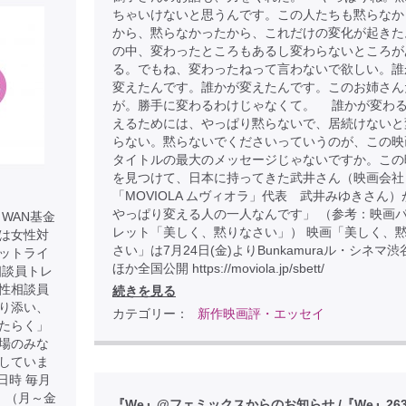
ちゃいけないと思うんです。この人たちも黙らなか
から、黙らなかったから、これだけの変化が起きた
の中、変わったところもあるし変わらないところが
る。でもね、変わったねって言わないで欲しい。誰
変えたんです。誰かが変えたんです。このお姉さん
が。勝手に変わるわけじゃなくて。 誰かが変わ
えるためには、やっぱり黙らないで、居続けないと
らない。黙らないでくださいっていうのが、この映
タイトルの最大のメッセージじゃないですか。この
を見つけて、日本に持ってきた武井さん（映画会社
「MOVIOLA ムヴィオラ」代表 武井みゆきさん）
やっぱり変える人の一人なんです」 （参考：映画
WAN基金
レット「美しく、黙りなさい」） 映画「美しく、
は女性対
さい」は7月24日(金)よりBunkamuraル・シネマ
ットライ
ほか全国公開 https://moviola.jp/sbett/
相談員トレ
性相談員
続きを見る
り添い、
カテゴリー：
新作映画評・エッセイ
たらく」
場のみな
していま
日時 毎月
） （月～金
『We』@フェミックスからのお知らせ /『We』26