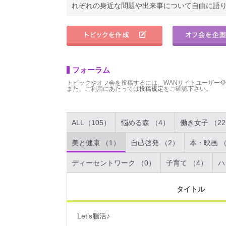
れぞれの身近な問題や出来事について自由に語
フォーラム
トピックやオフ会を投稿するには、WANサイトユーザー
また、ご利用にあたっては
投稿規定
をご確認下さい。
ALL（105）
悩める森 （4）
働き女子 （2
美と健康 （1）
自己啓発 （2）
本・映画 （
ディーセントワーク （0）
子育て （4）
ハ
タイトル
Let’s腸活♪