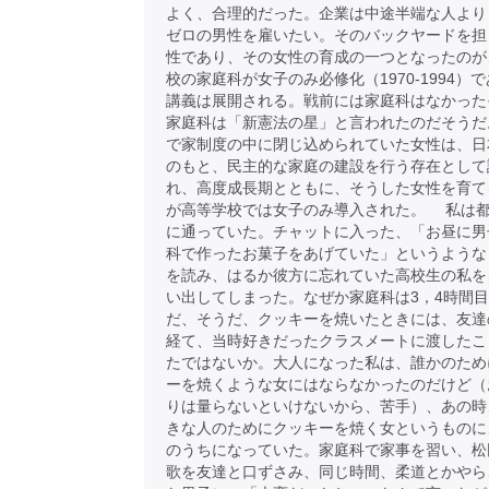
よく、合理的だった。企業は中途半端な人より
ゼロの男性を雇いたい。そのバックヤードを担
性であり、その女性の育成の一つとなったのが
校の家庭科が女子のみ必修化（1970-1994）
講義は展開される。戦前には家庭科はなかった
家庭科は「新憲法の星」と言われたのだそうだ
で家制度の中に閉じ込められていた女性は、日
のもと、民主的な家庭の建設を行う存在として
れ、高度成長期とともに、そうした女性を育て
が高等学校では女子のみ導入された。 私は
に通っていた。チャットに入った、「お昼に男
科で作ったお菓子をあげていた」というような
を読み、はるか彼方に忘れていた高校生の私を
い出してしまった。なぜか家庭科は3，4時間
だ、そうだ、クッキーを焼いたときには、友達
経て、当時好きだったクラスメートに渡したこ
たではないか。大人になった私は、誰かのため
ーを焼くような女にはならなかったのだけど（
りは量らないといけないから、苦手）、あの時
きな人のためにクッキーを焼く女というものに
のうちになっていた。家庭科で家事を習い、松
歌を友達と口ずさみ、同じ時間、柔道とかやら