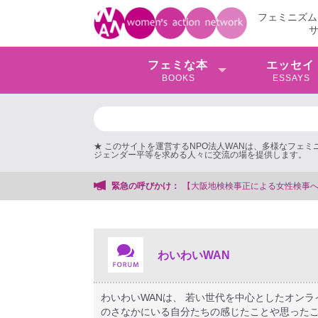
フェミニズム
フェミな本
エッセイ
BOOKS
ESSAYS
★ このサイトを運営するNPO法人WANは、多様なフェ
ジェンダー平等を求める人々に交流の場を提供します。
件】 ◆女性検事を支援する会事務局
緊急の呼びかけ：
わいわいWAN
わいわいWANは、 若い世代を中心としたオン
のさなかにいる自分たちの感じたことや思ったこ