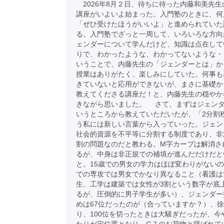
2026年8月２日、待ちに待った内藤和美先生
講座がいよいよ始まった。入門塾のときに、何
「ぜひ受けたほうがいいよ」と進められていた
る。入門塾でざっと一周して、いろいろな方向
ェンダーについて学んだけど、知識は点在して
りで、わかったような、わかってないような・
いうことで、内藤先生の「ジェンダーとは」か
授業はありがたく、楽しみにしていた。何事も
きていないと応用ができないが、まさに基礎か
教えてくださる講座だ！と、内藤先生の穏やか
きながら思いました。 さて、まずはジェン
いうところから教えていただいたが、「2分割
う私には新しい言葉から入っていった。ジェン
社会的資源を不平等に分割する制度であり、非
割の問題なのだと教わる。M字カーブは解消さ
るが、中身は非正規での補填が進んだだけだと
と。15歳での男女の学力はほぼ変わりがない
での専攻では男女でかなり異なること（看護は
生、工学は建築では女性が3割という数字が底
るが、圧倒的に男子学生が多い）、ジェンダー
めは67位だったのが（合っていますか？）、
り、100位を切ったときは大騒ぎだったが、今や