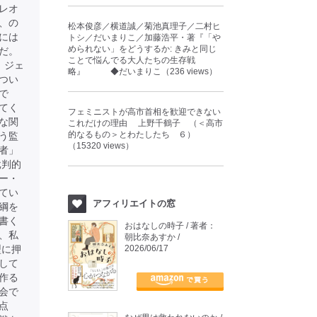
レオ
、の
松本俊彦／横道誠／菊池真理子／二村ヒ
には
トシ／だいまりこ／加藤浩平・著『「や
められない」をどうするか: きみと同じ
だ。
ことで悩んでる大人たちの生存戦
、ジェ
略』 ◆だいまりこ（236 views）
つい
で
てく
フェミニストが高市首相を歓迎できない
な関
これだけの理由 上野千鶴子 （＜高市
的なるもの＞とわたしたち ６）
う監
（15320 views）
者」
批判的
ー・
てい
アフィリエイトの窓
綱を
書く
おはなしの時子 / 著者：
、私
朝比奈あすか /
型に押
2026/06/17
して
作る
会で
点