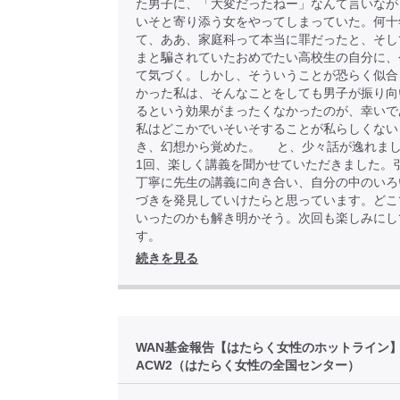
た男子に、「大変だったねー」なんて言いなが
いそと寄り添う女をやってしまっていた。何十
て、ああ、家庭科って本当に罪だったと、そし
まと騙されていたおめでたい高校生の自分に、
て気づく。しかし、そういうことが恐らく似合
かった私は、そんなことをしても男子が振り向
るという効果がまったくなかったのが、幸いで
私はどこかでいそいそすることが私らしくない
き、幻想から覚めた。 と、少々話が逸れま
1回、楽しく講義を聞かせていただきました。
丁寧に先生の講義に向き合い、自分の中のいろ
づきを発見していけたらと思っています。どこ
いったのかも解き明かそう。次回も楽しみにし
す。
続きを見る
WAN基金報告【はたらく女性のホットライン
ACW2（はたらく女性の全国センター）