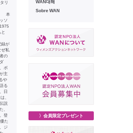
WAN대해
メンタリ
Sobre WAN
本
ッソ
975
もと
。
記録が
なぜ私
者の
ダ
、ボ
が主
るや
語る
、日
作は、
伝説
た、
。登
〉会員限定プレゼント
女優た
、ジ