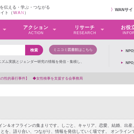
を伝える・学ぶ・つながる
〉
WANサ
サイト（
W
A
N
）
アクション
リサーチ
お役
ACTION
RESEARCH
INFO
ミニコミ図書館はこちら
NP
ミニズム実践とジェンダー研究の情報を発信・集積し、
NP
【抗議文】2026年3月13日第6次男
ライン＆オフラインの集まりです。しごと、キャリア、恋愛、結婚、出産
とを、語り合い、つながり、情報を発信していく場です。 オンライン