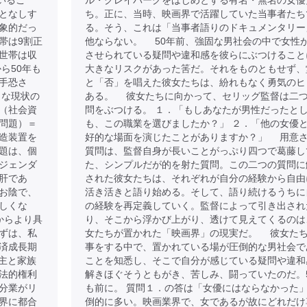
いるこ
ル・クレイバーグをはじめとする有名・無名の女優
となしす
ち。正に、当時、映画界で活躍していた当事者たち
象的だっ
る。そう、これは「当事者語りのドキュメンタリー
帯は9割正
他ならない。 50年前、強固な男社会の中で女性
世帯は収
させられている疑問や違和感を彼らにぶつけること
ら50年も
大きなリスクがあった筈だ。それをものともせず、
手恐さ
と「否」を唱えた彼女たちは、紛れもなく勇気のヒ
うな現状の
ある。 彼女たちに向かって、セリッグ監督は二
（社会資
問をぶつける。 １．「もしあなたが男性だったと
問題）＝
も、この職業を選びましたか？」 ２．「他の女優
造装置を
好的な場面を演じたことがありますか？」 用意
題は、個
質問は、監督自身が長いことがっぷり四つで葛藤し
ジェンダ
た、シンプルだが的を射た質問。この二つの質問に
肝であ
された彼女たちは、それぞれが自分の経験から自由
お陰で、
活き活きと語り始める。そして、語り続けるうちに
しくな
の経験を再定義していく。監督によって引き出され
からより具
り、そこから浮かび上がり、透けて見えてくるのは
ずは、私
女たちが置かれた「映画界」の現実だ。 彼女た
済成長期
事をする中で、置かれている場が圧倒的な男社会で
戸主と家族
ことを知悉し、そこで自分が感じている疑問や違和
法的権利
解きほぐそうともがき、苦しみ、闘っていたのだ。
分業がリ
も前に。 質問１．の答は「女優にはならなかった
界に都合
倒的に多い。映画業界で、女であるが故にどれだけ