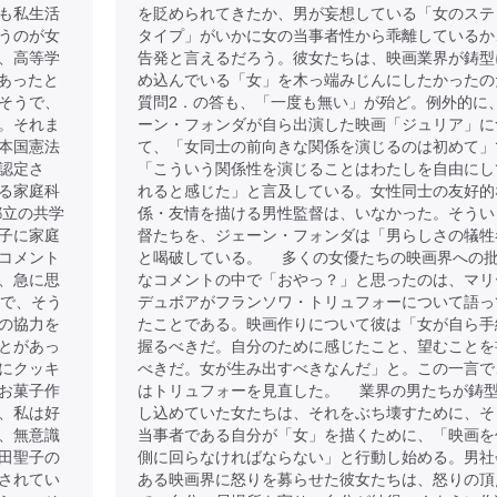
も私生活
を貶められてきたか、男が妄想している「女のステ
うのが女
タイプ」がいかに女の当事者性から乖離しているか
、高等学
告発と言えるだろう。彼女たちは、映画業界が鋳型
であったと
め込んでいる「女」を木っ端みじんにしたかったの
そうで、
質問2．の答も、「一度も無い」が殆ど。例外的に
。それま
ーン・フォンダが自ら出演した映画「ジュリア」に
本国憲法
て、「女同士の前向きな関係を演じるのは初めて」
認定さ
「こういう関係性を演じることはわたしを自由にし
る家庭科
れると感じた」と言及している。女性同士の友好的
都立の共学
係・友情を描ける男性監督は、いなかった。そうい
子に家庭
督たちを、ジェーン・フォンダは「男らしさの犠牲
コメント
と喝破している。 多くの女優たちの映画界への
、急に思
なコメントの中で「おやっ？」と思ったのは、マリ
目で、そう
デュボアがフランソワ・トリュフォーについて語っ
の協力を
たことである。映画作りについて彼は「女が自ら手
とがあっ
握るべきだ。自分のために感じたこと、望むことを
にクッキ
べきだ。女が生み出すべきなんだ」と。この一言で
お菓子作
はトリュフォーを見直した。 業界の男たちが鋳
、私は好
し込めていた女たちは、それをぶち壊すために、そ
、無意識
当事者である自分が「女」を描くために、「映画を
田聖子の
側に回らなければならない」と行動し始める。男社
されてい
ある映画界に怒りを募らせた彼女たちは、怒りの頂