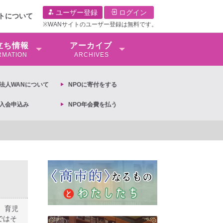
ユーザー登録
ログイン
イトについて
※WANサイトのユーザー登録は無料です。
⽴ち情報
アーカイブ
RMATION
ARCHIVES
O法⼈WANについて
NPOに寄付をする
O入会申込み
NPO年会費を払う
女共同参画基本計画の閣議決定への抗議文 ◆女性差別撤廃条約実現アクション 亀永能
、育児
ではそ