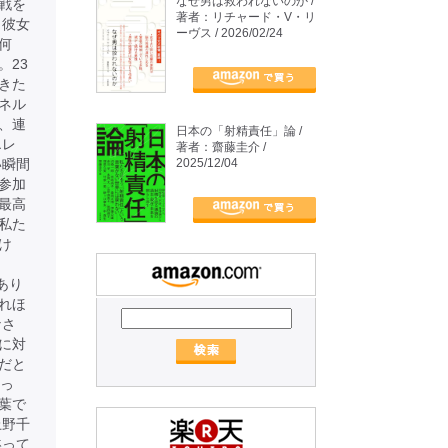
なぜ男は救われないのか /
戦を
著者：リチャード・V・リ
、彼女
ーヴス / 2026/02/24
何
。23
きた
ネル
、連
日本の「射精責任」論 /
エレ
著者：齋藤圭介 /
い瞬間
2025/12/04
参加
最高
私た
け
あり
れほ
なさ
に対
だと
かっ
葉で
上野千
黙って