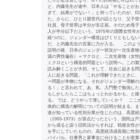
たりが定位置となり、G７のお荷物と呼ばれて
と。内藤先生が途中、日本人は「やることがお
ぎて、結果がでない！」と仰っていたのが、印
た。さらに、ひとり親世代の話となり、父子世
社員。母子世帯は半分が非正規。そのため母子
入が半分以下だという。1975年の国際女性年か
経つのに、ジェンダー構造はぴくりともしない
だ、と内藤先生の言葉に力が入る。 このよ
説明の後、日本のジェンダー状況が一次生産物
源の男性偏在）＝マクロと、二次生産物（女性
ミクロという構造的問題という説明へ。この製
読み解くことが大切。そして、社会に起きる問
人に起きる問題。「これが理解できたときに、
ー問題が本物になる。それがジェンダー理解の
る！」と言われて、あ、私、入門塾で勉強した
もしかしたらここはちょっとわかるかも、と嬉
る。 では、どうやって壊していくか？ ここ
体的に構造の解明についての説明が始まる。ま
達が知っている性別分業が生じたのは、高度経
（1955-1973）が原点だったという。国民は
から成ると謳う旧民法からすれば、戦後女性が
を手にしていたものの、高度経済成長期に性別
バイバル。仕事男と家事女に分けることが産業