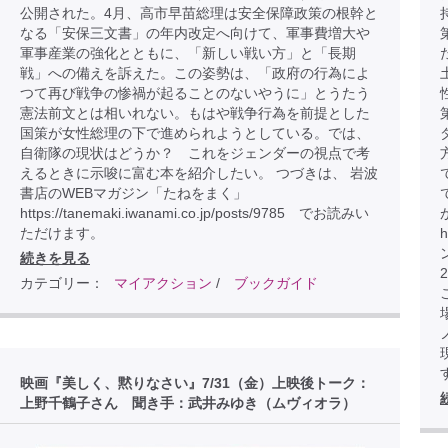
公開された。4月、高市早苗総理は安全保障政策の根幹と
なる「安保三文書」の年内改定へ向けて、軍事費増大や
軍事産業の強化とともに、「新しい戦い方」と「長期
戦」への備えを訴えた。この姿勢は、「政府の行為によ
つて再び戦争の惨禍が起ることのないやうに」とうたう
憲法前文とは相いれない。もはや戦争行為を前提とした
国策が女性総理の下で進められようとしている。では、
自衛隊の現状はどうか？ これをジェンダーの視点で考
えるときに示唆に富む本を紹介したい。 つづきは、 岩波
書店のWEBマガジン「たねをまく」
https://tanemaki.iwanami.co.jp/posts/9785 でお読みい
ただけます。
h
続きを見る
カテゴリー：
マイアクション
/
ブックガイド
こ
映画『美しく、黙りなさい』7/31（金）上映後トーク：
上野千鶴子さん 聞き手：武井みゆき（ムヴィオラ）