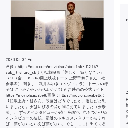
2026.08.07 Fri
画像：https://note.com/moviola/n/nbec1a57d1215?
sub_rt=share_sbより転載映画『美しく、黙りなさい』
7/31（金）18:30の回上映後トーク 上野千鶴子さん（社
会学者） 聞き手：武井みゆき（ムヴィオラ） トークの様
子は こちらからお読みいただけます 映画の公式サイト：
2
https://moviola.jp/sbett/画像：https://moviola.jp/sbett/よ
り転載上野：皆さん、映画はどうでしたか。退屈だと思
いましたか。実はいびきの音が聞こえていました（会場
笑）。 ずっとインタビューが続く映画で、息もつかせぬ
インタビューの連続。最近のドキュメンタリーからすれ
ば、芸がないといえば芸がない。でも、ここに出てくる