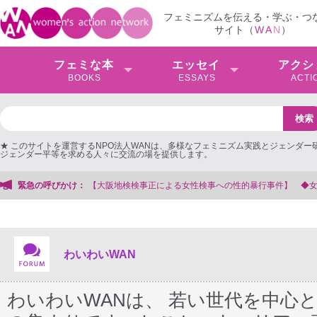
フェミニズムを伝える・学ぶ・つ
サイト（
W
A
N
）
フェミな本
エッセイ
アクシ
BOOKS
ESSAYS
ACTI
★ このサイトを運営するNPO法人WANは、多様なフェミニズム実践とジェンダー
ジェンダー平等を求める人々に交流の場を提供します。
件】 ◆女性検事を支援する会事務局
緊急の呼びかけ：
わいわいWAN
わいわいWANは、 若い世代を中心