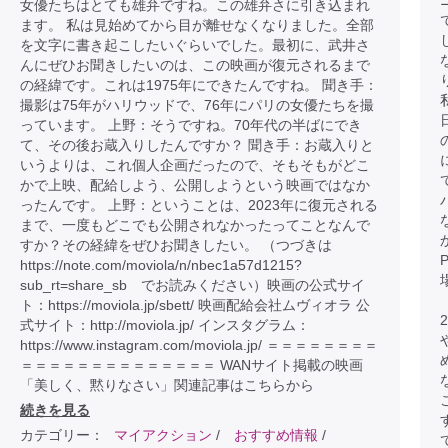
女優たちはとても雄弁ですね。この雄弁さに引き込まれ
ます。 私は見始めてから目が離せなくなりました。全部
を文字に書き起こしたいぐらいでした。最初に、武井さ
んにぜひお聞きしたいのは、この映画が復元されるまで
の経緯です。これは1975年にできたんですね。 聞き手：
撮影は75年がハリウッドで、76年にパリの女優たちを撮
っています。 上野：そうですね。70年代の半ばにでき
て、その後お蔵入りしたんですか？ 聞き手：お蔵入りと
いうよりは、これ個人企画だったので、そもそもがどこ
かで上映、配給しよう、公開しようという映画ではなか
ったんです。 上野：ということは、2023年に復元される
まで、一度もどこでも公開されなかったってことなんで
すか？その経緯をぜひお聞きしたい。 （つづきは
https://note.com/moviola/n/nbec1a57d1215?
sub_rt=share_sb でお読みください）映画の公式サイ
ト：https://moviola.jp/sbett/ 映画配給会社ムヴィオラ 公
式サイト：http://moviola.jp/ インスタグラム：
https://www.instagram.com/moviola.jp/ ＝＝＝＝＝＝＝＝
＝＝＝＝＝＝＝＝＝＝＝＝＝＝ WANサイト掲載の映画
「美しく、黙りなさい」関連記事はこちらから
続きを見る
カテゴリー：
マイアクション
/
おすすめ情報
/