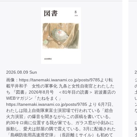
2026.08.09 Sun
2
画像：https://tanemaki.iwanami.co.jp/posts/9785より転
載平井和子 女性の軍事化 九条と女性自衛官とわたした
ち 『図書』2026年8月号 ＜81年目の読書＞ 岩波書店の
WEBマガジン「たねをまく」
https://tanemaki.iwanami.co.jp/posts/9785 より 6月7日、
わたしは陸上自衛隊東富士演習場で行われている「総合
火力演習」の爆音を聞きながらこの原稿を書いている。
約30キロ南に位置する我が家でも、ガラス窓が小刻みに
振動し、愛犬は部屋の隅で震えている。3月に配備された
「島嶼防衛用高速滑空弾」（長距離ミサイル）も初めて