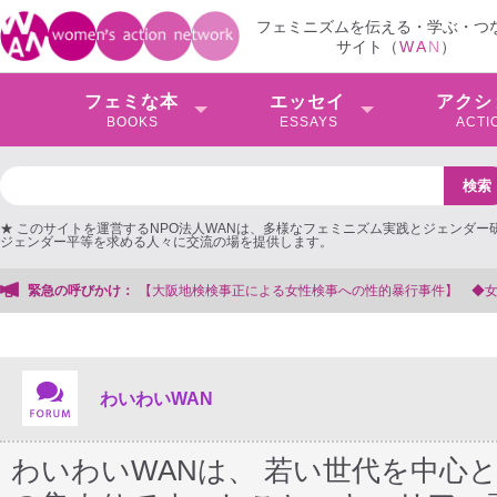
フェミニズムを伝える・学ぶ・つ
サイト（
W
A
N
）
フェミな本
エッセイ
アクシ
BOOKS
ESSAYS
ACTI
★ このサイトを運営するNPO法人WANは、多様なフェミニズム実践とジェンダー
ジェンダー平等を求める人々に交流の場を提供します。
事正による女性検事への性的暴行事件】 ◆女性検事を支援する会事務局
緊急の呼びかけ：
わいわいWAN
わいわいWANは、 若い世代を中心