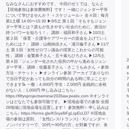
なみなさんにおすすめです。 今回のゼミでは、なんと
【現地参加は参加費無料】です！ 一緒にジェンダー平等
について学びませんか？ ＜スケジュール＞ 全４回：毎月
第1土曜 14:00〜15:30 ▶︎9/5土 第１回「そもそもジェン
ダー平等とは？誰もが生きやすい社会のために、政治が
持つパワーを知ろう！」 講師：福田和子さん ▶︎10/3土
第２回 「保育・介護等ケアワーカーの賃金を上げていく
ためには？」 講師：山根純佳さん・浦川倫子さん ▶︎11/7
土 第３回「女性ゼロワン議会の現実とこれからの可能
性」 講師：金繁典子さん・五十嵐ちひろさん ▶︎12/5土
2
第４回「ジェンダー化された役所の中から進めるジェン
ダー平等」 講師：佐藤直子さん・さこうもみさん ＜参加
画
方法・チケット＞ ▶︎オンライン参加 アーカイブありなの
で当日予定があっても自分の時間のある時に学ぶことが
できます📝 一般：4,000円 学生：2,000円 金銭的に余裕
がない人：1,000円 申し込みはこちら↓
https://fiftysprojectseminar2026aw.peatix.com ※オンライ
h
ンはどなたでも参加可能です。 ▶︎現地会場での参加 全国
28地域に現地会場を設置します！ 参加無料✨ 申し込みは
こちら↓ https://forms.gle/KSrye8iFgLxpEcLD7 ※現地会
場の参加は原則、「女性(シス/トランス)・Xジェンダー・
ノンバイナリーで、10代〜30代の方」が対象ですが、各