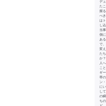
デュ
たこ
握る
べき
は
し込
当事
側に
ある
で、
変
たち
か？
人へ
こと
ギー
帯
ン・
にい
して
の瞬
ちの
ど、