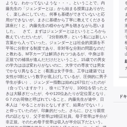
ような、わかってないような・・・。ということで、内
藤先生の「ジェンダーとは」から始まる授業はありがた
く、楽しみにしていた。何事も基礎ができていないと応
用ができないが、まさに基礎から丁寧に教えてくださる
講座だ！と、内藤先生の穏やかな声を聴きながら思いま
した。 さて、まずはジェンダーとはというところから
教えていただいたが、「2分割秩序」という私には新しい
言葉から入っていった。ジェンダーとは社会的資源を不
平等に分割する制度であり、非対等な分割の問題なのだ
と教わる。M字カーブは解消されつつあるが、中身は非
正規での補填が進んだだけだということ。15歳での男女
の学力はほぼ変わりがないのに、大学での専攻では男女
でかなり異なること（看護は女子学生、工学は建築では
女性が3割という数字が底上げしているが、圧倒的に男子
学生が多い）、ジェンダー指数は始めは67位だったのが
（合っていますか？）、徐々に下がり、100位を切ったと
きは大騒ぎだったが、今や120位あたりが定位置となり、
ドキ
G７のお荷物と呼ばれていること。内藤先生が途中、日
本人は「やることがおとなしすぎて、結果がでない！」
と仰っていたのが、印象的だった。さらに、ひとり親世
代の話となり、父子世帯は9割正社員。母子世帯は半分が
非正規。そのため母子世帯は収入が半分以下だという。