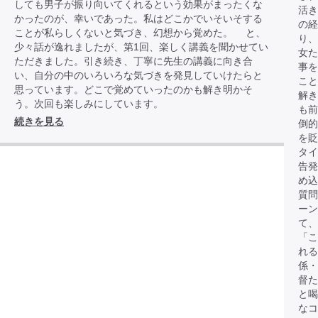
しても男子が振り向いてくれるという効果がまったくな
活き
かったのが、幸いであった。私はどこかでいそいそする
の経
ことが私らしくないと気づき、幻想から覚めた。 と、
り、
少々話が逸れましたが、第1回、楽しく講義を聞かせてい
女
ただきました。引き続き、丁寧に先生の講義に向き合
事を
い、自分の中のいろいろな気づきを発見していけたらと
こと
思っています。どこで覚めていったのかも解き明かそ
解き
う。次回も楽しみにしています。
も前
続きを見る
倒的
を貶
タイ
告発
め込
質問
ーン
て、
「こ
れる
係・
督た
と
なコ