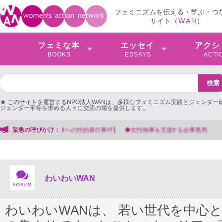
フェミニズムを伝える・学ぶ・つ
サイト（
W
A
N
）
フェミな本
エッセイ
アクシ
BOOKS
ESSAYS
ACTI
★ このサイトを運営するNPO法人WANは、多様なフェミニズム実践とジェンダー
ジェンダー平等を求める人々に交流の場を提供します。
緊急の呼びかけ：
【抗議文】2026年3月13日第6次男女共同参画基本計画の
わいわいWAN
わいわいWANは、 若い世代を中心