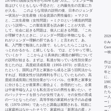
1975年の国際女性年から50年も経つのに、ジェンダー構
造はぴくりともしない手恐さだ、と内藤先生の言葉に力
が入る。 このような現状の説明の後、日本のジェンダ
ー状況が一次生産物（社会資源の男性偏在）＝マクロ
と、二次生産物（女性問題）＝ミクロという構造的問題
という説明へ。この製造装置を読み解くことが大切。そ
して、社会に起きる問題は、個人に起きる問題。「これ
が理解できたときに、ジェンダー問題が本物になる。そ
202
れがジェンダー理解の肝である！」と言われて、あ、
© Ar
私、入門塾で勉強したお陰で、もしかしたらここはちょ
Cen
っとわかるかも、と嬉しくなる。 では、どうやって壊し
ー映
ていくか？ ここからより具体的に構造の解明について
の説明が始まる。まずは、私達が知っている性別分業が
作は
生じたのは、高度経済成長期（1955-1973）が原点だっ
プロ
たという。国民は戸主と家族から成ると謳う旧民法から
年と
すれば、戦後女性が法的権利を手にしていたものの、高
に、
度経済成長期に性別分業がリバイバル。仕事男と家事女
19
に分けることが産業界に都合よく、合理的だった。企業
残っ
は中途半端な人よりも私生活ゼロの男性を雇いたい。そ
たち
のバックヤードを担うのが女性であり、その女性の育成
一人
の一つとなったのが、高等学校の家庭科が女子のみ必修
ー）
化（1970-1994）であったと講義は展開される。戦前に
ーヴ
は家庭科はなかったそうで、家庭科は「新憲法の星」と