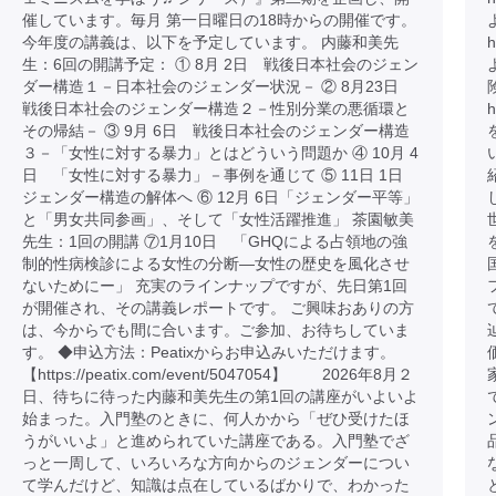
催しています。毎月 第一日曜日の18時からの開催です。
今年度の講義は、以下を予定しています。 内藤和美先
h
生：6回の開講予定： ① 8月 2日 戦後日本社会のジェン
ダー構造１－日本社会のジェンダー状況－ ② 8月23日
戦後日本社会のジェンダー構造２－性別分業の悪循環と
h
その帰結－ ③ 9月 6日 戦後日本社会のジェンダー構造
３－「女性に対する暴力」とはどういう問題か ④ 10月 4
日 「女性に対する暴力」－事例を通じて ⑤ 11日 1日
ジェンダー構造の解体へ ⑥ 12月 6日「ジェンダー平等」
と「男女共同参画」、そして「女性活躍推進」 茶園敏美
先生：1回の開講 ⑦1月10日 「GHQによる占領地の強
制的性病検診による女性の分断―女性の歴史を風化させ
ないためにー」 充実のラインナップですが、先日第1回
が開催され、その講義レポートです。 ご興味おありの方
は、今からでも間に合います。ご参加、お待ちしていま
す。 ◆申込方法：Peatixからお申込みいただけます。
【https://peatix.com/event/5047054】 2026年8月２
日、待ちに待った内藤和美先生の第1回の講座がいよいよ
始まった。入門塾のときに、何人かから「ぜひ受けたほ
うがいいよ」と進められていた講座である。入門塾でざ
っと一周して、いろいろな方向からのジェンダーについ
て学んだけど、知識は点在しているばかりで、わかった