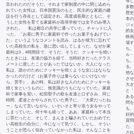
導し
言われたのだそうだ。それまで家制度の中に閉じ込めら
多数
れていた女性は、日本国憲法のもと、民主的な家庭の建
歴史
設を行う存在として認定され、高度成長期とともに、そ
本
うした女性を育てる家庭科が高等学校では女子のみ導入
ジェ
された。 私は都立の共学に通っていた。チャットに入
的女
った、「お昼に男子に家庭科で作ったお菓子をあげてい
映画
た」というようなコメントを読み、はるか彼方に忘れて
場す
いた高校生の私を、急に思い出してしまった。なぜか家
ち。
庭科は3，4時間目で、そうだ、そうだ、クッキーを焼い
ル・
たときには、友達の協力を経て、当時好きだったクラス
ち。
メートに渡したことがあったではないか。大人になった
る。
私は、誰かのためにクッキーを焼くような女にはならな
他な
かったのだけど（お菓子作りは量らないといけないか
させ
ら、苦手）、あの時、私は好きな人のためにクッキーを
大き
焼く女というものに、無意識のうちになっていた。家庭
と「
科で家事を習い、松田聖子の歌を友達と口ずさみ、同じ
あ
時間、柔道とかやらされていた男子に、「大変だったね
問を
ー」なんて言いながら、いそいそと寄り添う女をやって
も、
しまっていた。何十年も経って、ああ、家庭科って本当
好
に罪だったと、そして、まんまと騙されていたおめでた
質問
い高校生の自分に、今になって気づく。しかし、そうい
た、
うことが恐らく似合っていなかった私は、そんなことを
され