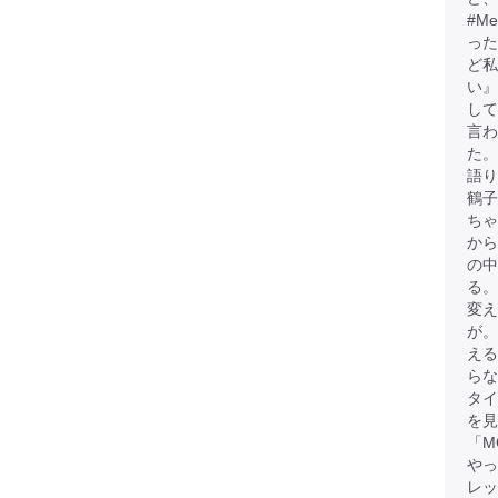
#M
った
ど
い』
して
言わ
た。
語
鶴子
ちゃ
から
の中
る。
変え
が
える
らな
タイ
を見
「M
やっ
レッ