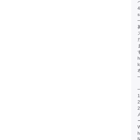
s
h
h