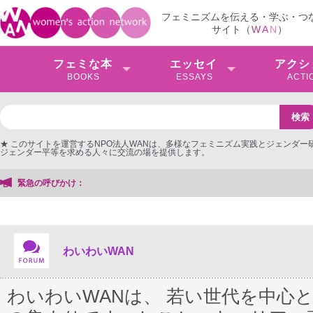
フェミニズムを伝える・学ぶ・つ
サイト（
W
A
N
）
フェミな本
エッセイ
アクシ
BOOKS
ESSAYS
ACTI
★ このサイトを運営するNPO法人WANは、多様なフェミニズム実践とジェンダー
ジェンダー平等を求める人々に交流の場を提供します。
緊急の呼びかけ：
わいわいWAN
わいわいWANは、 若い世代を中心