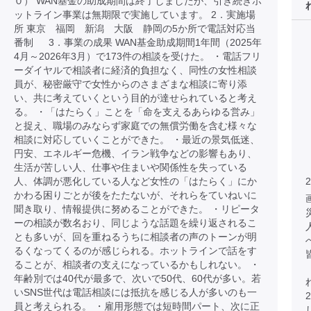
０） WAN基金の助成期間は終了しましたが、引き続きホ
ットライン事業は無期限で実施しています。 2．実施場
所 東京 福岡 新潟 大阪 静岡の5か所で電話対応当
番制 3．事業の成果 WAN基金助成期間1年間（2025年
4月～2026年3月）で173件の相談を受けた。 ・電話フリ
ーダイヤルで相談者に経済的負担なく、同性の女性相談
員が、秘密厳守で女性からのさまざまな相談に寄り添
い、共に考えていくという目的が達せられていると考え
る。 ・「はたらく」ことを「命を支えるあらゆる営み」
と捉え、職場のみならず家庭での無償労働を含む様々な
相談に対応していくことができた。 ・最近の景気低迷、
円安、エネルギー危機、イラン戦争などの影響もあり、
生活が苦しい人、仕事や住まいや関係性を失っている
人、体調が悪化している人など女性の「はたらく」にか
2
かわる困りごとが後をたたないが、それらをていねいに
聞き取り、情報提供に努めることができた。 ・リピータ
ーの相談が数名おり、同じような話題を繰り返されるこ
とも多いが、回を重ねるうちに相談者の声のトーンが明
るくなってくるのが感じられる。ホットラインで話をす
ることが、相談者の支えになっているかもしれない。 ・
年齢別では40代が最多で、次いで50代、60代が多い。若
いSNS世代は電話相談には抵抗を感じる人が多いのも一
員と考えられる。 ・雇用形態では短時間パート、次に正