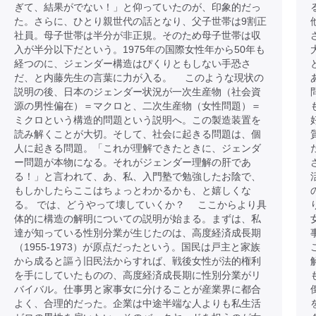
ぎて、結果がでない！」と仰っていたのが、印象的だっ
た。さらに、ひとり親世代の話となり、父子世帯は9割正
社員。母子世帯は半分が非正規。そのため母子世帯は収
入が半分以下だという。1975年の国際女性年から50年も
経つのに、ジェンダー構造はぴくりともしない手恐さ
だ、と内藤先生の言葉に力が入る。 このような現状の
説明の後、日本のジェンダー状況が一次生産物（社会資
源の男性偏在）＝マクロと、二次生産物（女性問題）＝
ミクロという構造的問題という説明へ。この製造装置を
読み解くことが大切。そして、社会に起きる問題は、個
人に起きる問題。「これが理解できたときに、ジェンダ
ー問題が本物になる。それがジェンダー理解の肝であ
る！」と言われて、あ、私、入門塾で勉強したお陰で、
もしかしたらここはちょっとわかるかも、と嬉しくな
る。 では、どうやって壊していくか？ ここからより具
体的に構造の解明についての説明が始まる。まずは、私
達が知っている性別分業が生じたのは、高度経済成長期
（1955-1973）が原点だったという。国民は戸主と家族
から成ると謳う旧民法からすれば、戦後女性が法的権利
を手にしていたものの、高度経済成長期に性別分業がリ
バイバル。仕事男と家事女に分けることが産業界に都合
よく、合理的だった。企業は中途半端な人よりも私生活