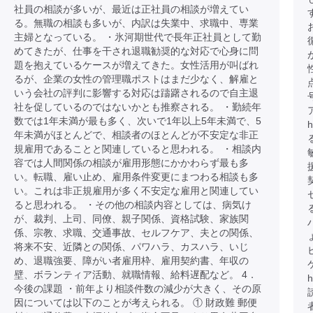
社員の相談が多いが、最近は正社員の相談が増えてい
る。無職の相談も多いが、内訳は失業中、求職中、専業
主婦となっている。 ・氷河期世代で長年正社員として勤
めてきたが、仕事を干され退職勧奨的な対応で心身に問
題を抱えているケースが増えてきた。女性活用が叫ばれ
るが、企業の女性の管理職ポストはまだ少なく、解雇と
いう会社の評判に影響する対応は躊躇されるので自主退
社を促しているのではないかとも推察される。 ・勤続年
数では1年未満が最も多く、次いで1年以上5年未満で、5
h
年未満がほとんどで、相談者のほとんどが不安定な非正
規雇用であることと関連していると思われる。 ・相談内
容では人間関係の相談が雇用形態にかかわらず最も多
い。転職、雇い止め、雇用条件変更にまつわる相談も多
い。これは非正規雇用が多く不安定な雇用と関連してい
ると思われる。 ・その他の相談内容としては、病気け
が、裁判、上司、同僚、親子関係、資格試験、家族関
ハ
係、宗教、求職、交通事故、セルフケア、夫との関係、
将来不安、近隣との関係、パワハラ、カスハラ、いじ
め、退職強要、障がい者雇用枠、雇用契約書、年収の
壁、ボランティア活動、就職情報、給料遅配など。 4．
h
今後の課題 ・前年より相談件数の減少が大きく、その原
因については以下のことが考えられる。 ① 財政難 郵便