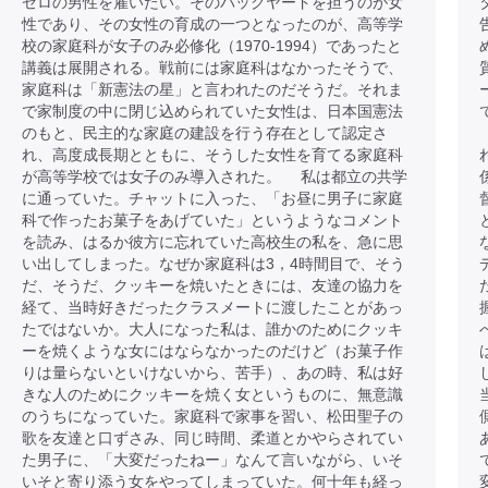
ゼロの男性を雇いたい。そのバックヤードを担うのが女
性であり、その女性の育成の一つとなったのが、高等学
校の家庭科が女子のみ必修化（1970-1994）であったと
講義は展開される。戦前には家庭科はなかったそうで、
家庭科は「新憲法の星」と言われたのだそうだ。それま
で家制度の中に閉じ込められていた女性は、日本国憲法
のもと、民主的な家庭の建設を行う存在として認定さ
れ、高度成長期とともに、そうした女性を育てる家庭科
が高等学校では女子のみ導入された。 私は都立の共学
に通っていた。チャットに入った、「お昼に男子に家庭
科で作ったお菓子をあげていた」というようなコメント
を読み、はるか彼方に忘れていた高校生の私を、急に思
い出してしまった。なぜか家庭科は3，4時間目で、そう
だ、そうだ、クッキーを焼いたときには、友達の協力を
経て、当時好きだったクラスメートに渡したことがあっ
たではないか。大人になった私は、誰かのためにクッキ
ーを焼くような女にはならなかったのだけど（お菓子作
りは量らないといけないから、苦手）、あの時、私は好
きな人のためにクッキーを焼く女というものに、無意識
のうちになっていた。家庭科で家事を習い、松田聖子の
歌を友達と口ずさみ、同じ時間、柔道とかやらされてい
た男子に、「大変だったねー」なんて言いながら、いそ
いそと寄り添う女をやってしまっていた。何十年も経っ