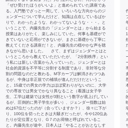
「ぜひ受けたほうがいいよ」と進められていた講座であ
る。入門塾でざっと一周して、いろいろな方向からのジ
ェンダーについて学んだけど、知識は点在しているばか
りで、わかったような、わかってないような・・・。と
いうことで、内藤先生の「ジェンダーとは」から始まる
授業はありがたく、楽しみにしていた。何事も基礎がで
きていないと応用ができないが、まさに基礎から丁寧に
教えてくださる講座だ！と、内藤先生の穏やかな声を聴
きながら思いました。 さて、まずはジェンダーとはと
いうところから教えていただいたが、「2分割秩序」とい
う私には新しい言葉から入っていった。ジェンダーとは
社会的資源を不平等に分割する制度であり、非対等な分
割の問題なのだと教わる。M字カーブは解消されつつあ
るが、中身は非正規での補填が進んだだけだというこ
と。15歳での男女の学力はほぼ変わりがないのに、大学
での専攻では男女でかなり異なること（看護は女子学
生、工学は建築では女性が3割という数字が底上げしてい
るが、圧倒的に男子学生が多い）、ジェンダー指数は始
めは67位だったのが（合っていますか？）、徐々に下が
り、100位を切ったときは大騒ぎだったが、今や120位あ
たりが定位置となり、G７のお荷物と呼ばれているこ
と。内藤先生が途中、日本人は「やることがおとなしす