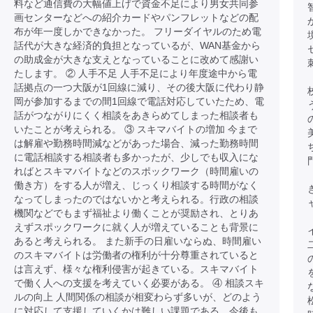
料など通信費の大幅値上げで資金不足により男女共同参
画センターなどへの紹介カードやパンフレットなどの配
布が年一度しかできなかった。 フリーダイヤルのため電
話代が大きな経済的負担となっているが、WAN基金から
の助成金が大きな支えとなっていることに改めて感謝い
たします。 ② 人手不足 人手不足により年度途中から電
話拠点の一つ大阪が1回線に減り、その後大阪に代わり静
岡が参加するまでの間1回線で電話対応していたため、電
話がつながりにくく相談をあきらめてしまった相談者も
いたことが考えられる。 ③ スキマバイトの増加 今まで
は解雇や勤務時間減などがあった場合、減った勤務時間
に電話相談する相談者も多かったが、少しでも収入にな
ればとスキマバイトなどのスポックワーク（時間雇いの
働き方）をする人が増え、じっくり相談する時間がなく
なってしまったのではないかと考えられる。行政の相談
機関などでもまず福祉より働くことが奨励され、とりあ
えずスポックワークに就く人が増えていることも背景に
あると考えられる。 また新手の日雇いならぬ、時間雇い
のスキマバイトは労働者の権利が十分尊重されていると
は言えず、様々な権利侵害が起きている。スキマバイト
で働く人への支援を考えていく必要がある。 ④ 相談スキ
ルの向上 人間関係の相談が相変わらず多いが、どのよう
に対応して支援していくかは難しい課題である。今後も