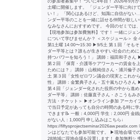
の参加者募集中！ ついに4年目！ 2026年9月
土曜に開催します。 「ジェンダー平等に向け
い！」 「関心はあるけど、知識に自信がない…
ンダー平等のことを一緒に話せる仲間が欲しい
なみなさんにおすすめです。 今回のゼミでは
【現地参加は参加費無料】です！ 一緒にジェ
について学びませんか？ ＜スケジュール＞ 全
第1土曜 14:00〜15:30 ▶︎9/5土 第１回「そ
ダー平等とは？誰もが生きやすい社会のために
持つパワーを知ろう！」 講師：福田和子さん ▶︎
第２回 「保育・介護等ケアワーカーの賃金を
ためには？」 講師：山根純佳さん・浦川倫子さん 
土 第３回「女性ゼロワン議会の現実とこれか
性」 講師：金繁典子さん・五十嵐ちひろさん ▶︎
第４回「ジェンダー化された役所の中から進め
ダー平等」 講師：佐藤直子さん・さこうもみさ
方法・チケット＞ ▶︎オンライン参加 アーカイ
で当日予定があっても自分の時間のある時に学
できます📝 一般：4,000円 学生：2,000円 
がない人：1,000円 申し込みはこちら↓
https://fiftysprojectseminar2026aw.peatix
ンはどなたでも参加可能です。 ▶︎現地会場での
28地域に現地会場を設置します！ 参加無料✨ 