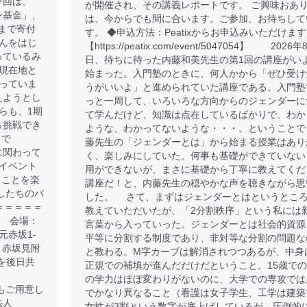
今回は、
が開催され、その講義レポートです。 ご興味おあ
トン基金」、
は、今からでも間に合います。ご参加、お待ちして
まで寄付
す。 ◆申込方法：Peatixからお申込みいただけま
んをはじ
【https://peatix.com/event/5047054】 2026
さっているみ
日、待ちに待った内藤和美先生の第1回の講座がい
現在地と
始まった。入門塾のときに、何人かから「ぜひ受け
っていま
うがいいよ」と進められていた講座である。入門塾
えようとし
っと一周して、いろいろな方向からのジェンダーに
らも、1期
て学んだけど、知識は点在しているばかりで、わか
から挑戦でき
ような、わかってないような・・・。ということで
まで
藤先生の「ジェンダーとは」から始まる授業はあり
金に関わって
く、楽しみにしていた。何事も基礎ができていない
イベント
用ができないが、まさに基礎から丁寧に教えてくだ
ることを楽
講座だ！と、内藤先生の穏やかな声を聴きながら思
たしたちのバ
した。 さて、まずはジェンダーとはというとこ
＝＝＝＝＝
教えていただいたが、「2分割秩序」という私には
00 会場：
言葉から入っていった。ジェンダーとは社会的資源
元赤坂1-
平等に分割する制度であり、非対等な分割の問題な
、赤坂見附
と教わる。M字カーブは解消されつつあるが、中身
クを後日共
正規での補填が進んだだけだということ。15歳で
の学力はほぼ変わりがないのに、大学での専攻では
ケットもご用意し
でかなり異なること（看護は女子学生、工学は建築
法人
女性が3割という数字が底上げしているが、圧倒的