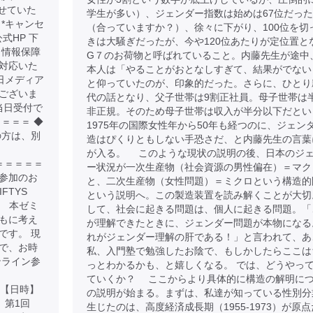
させていた
学生が多い）、ジェンダー指数は始めは67位だっ
 *キャンセ
（合っていますか？）、徐々に下がり、100位を切
公式HP 下
きは大騒ぎだったが、今や120位あたりが定位置と
 情報保障
G７のお荷物と呼ばれていること。内藤先生が途中
対応いた
本人は「やることがおとなしすぎて、結果がでない
日メディア
と仰っていたのが、印象的だった。さらに、ひとり
ございま
代の話となり、父子世帯は9割正社員。母子世帯は
当日受付で
非正規。そのため母子世帯は収入が半分以下だとい
＝＝＝ ◆
1975年の国際女性年から50年も経つのに、ジェン
の方は、別
造はぴくりともしない手恐さだ、と内藤先生の言葉
が入る。 このような現状の説明の後、日本のジ
＝＝＝＝＝＝＝＝
ー状況が一次生産物（社会資源の男性偏在）＝マク
地参加のお
と、二次生産物（女性問題）＝ミクロという構造的
FTYS
という説明へ。この製造装置を読み解くことが大切
。 本ゼミ
して、社会に起きる問題は、個人に起きる問題。「
もに考え
が理解できたときに、ジェンダー問題が本物になる
です。 現
れがジェンダー理解の肝である！」と言われて、あ
で、お時
私、入門塾で勉強したお陰で、もしかしたらここは
ンライン参
っとわかるかも、と嬉しくなる。 では、どうやっ
ていくか？ ここからより具体的に構造の解明に
com/ 【日時】
の説明が始まる。まずは、私達が知っている性別分
ゼミ 第1回
生じたのは、高度経済成長期（1955-1973）が原