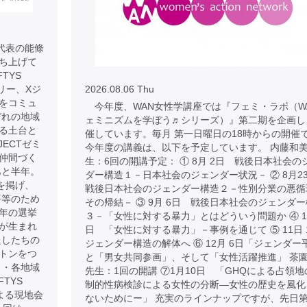
 代表の能條
に立ち上げて
TYS
リー、Xジ
2026.08.06 Thu
をコミュ
今年度、WAN女性学講座では『フェミ・ラボ（W
ぞれの地域
ェミニズムを学ぼう♬シリーズ）』第二期を企画し
る土台と
催しています。毎月 第一日曜日の18時からの開催
JECTゼミ
今年度の講義は、以下を予定しています。 内藤和
仲間づく
生：6回の開講予定： ① 8月 2日 戦後日本社会の
あと半年。
ダー構造１－日本社会のジェンダー状況－ ② 8月
を掲げ、
戦後日本社会のジェンダー構造２－性別分業の悪循
平等のため
その帰結－ ③ 9月 6日 戦後日本社会のジェンダ
年の選挙
３－「女性に対する暴力」とはどういう問題か ④ 10
が生まれ
日 「女性に対する暴力」－事例を通じて ⑤ 11日
たしたちの
ジェンダー構造の解体へ ⑥ 12月 6日「ジェンダー
トンをつ
と「男女共同参画」、そして「女性活躍推進」 茶
 ・各地域
先生：1回の開講 ⑦1月10日 「GHQによる占領地
TYS
制的性病検診による女性の分断―女性の歴史を風化
よる現地会
ないためにー」 充実のラインナップですが、先日第