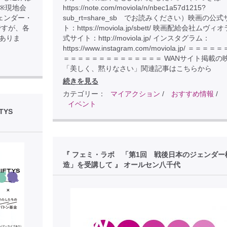
D7 ※現地会
https://note.com/moviola/n/nbec1a57d1215?
ェンダー・
sub_rt=share_sb でお読みください）映画の公式
ですが、各
ト：https://moviola.jp/sbett/ 映画配給会社ムヴィ
ありま
式サイト：http://moviola.jp/ インスタグラム：
https://www.instagram.com/moviola.jp/ ＝＝＝
＝＝＝＝＝＝＝＝＝＝＝＝＝＝ WANサイト掲載の
「美しく、黙りなさい」関連記事はこちらから
続きを見る
カテゴリー：
マイアクション
/
おすすめ情報
/
イベント
TYS
『 フェミ・ラボ 「第1回 戦後日本のジェンダー
造」を受講して 』 オールセン八千代