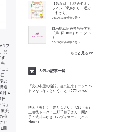
【第五回】お話会＠オン
ライン「私を知り、選ぶ
これから」
08/14(金)20時00分〜
群馬県立伊勢崎高等学校
「第7回iTanQ ア イ タ ン
キ
08/20(木)10時00分〜
ANフ
、開
もっと見る >>
です。
美先
ジェン
人気の記事一覧
23日
環と
「女の本屋の物語」復刊記念トーク〜バ
ー構造
トンをつなぐということ（772 views）
月 4
 1日
平等」
映画『美しく、黙りなさい』7/31（金）
園敏美
上映後トーク：上野千鶴子さん 聞き
の強
手：武井みゆき（ムヴィオラ）（393
views）
させ
1回