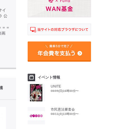
サイ
オラ 公
＝＝＝＝＝
映画
イベント情報
UNITE
構
08/09(日)16時30分〜
市民憲法審査会
08/11(火)13時30分〜