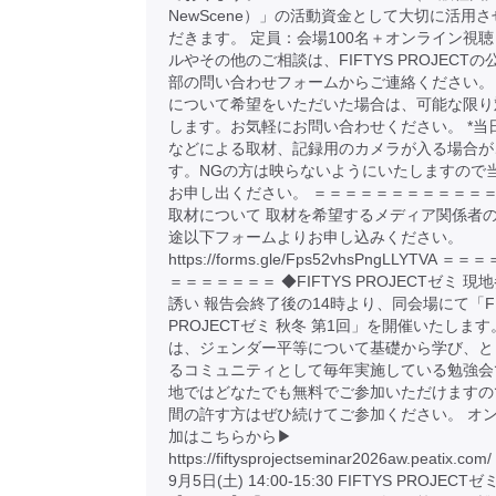
NewScene）」の活動資金として大切に活用
だきます。 定員：会場100名＋オンライン視聴
ルやその他のご相談は、FIFTYS PROJECTの
部の問い合わせフォームからご連絡ください。
について希望をいただいた場合は、可能な限り
します。お気軽にお問い合わせください。 *当
などによる取材、記録用のカメラが入る場合が
す。NGの方は映らないようにいたしますので
お申し出ください。 ＝＝＝＝＝＝＝＝＝＝＝＝
取材について 取材を希望するメディア関係者
途以下フォームよりお申し込みください。
https://forms.gle/Fps52vhsPngLLYTVA 
＝＝＝＝＝＝＝ ◆FIFTYS PROJECTゼミ 現
誘い 報告会終了後の14時より、同会場にて「FI
PROJECTゼミ 秋冬 第1回」を開催いたします
は、ジェンダー平等について基礎から学び、と
るコミュニティとして毎年実施している勉強会
地ではどなたでも無料でご参加いただけますの
間の許す方はぜひ続けてご参加ください。 オ
加はこちらから▶︎
https://fiftysprojectseminar2026aw.peatix.
9月5日(土) 14:00-15:30 FIFTYS PROJECT