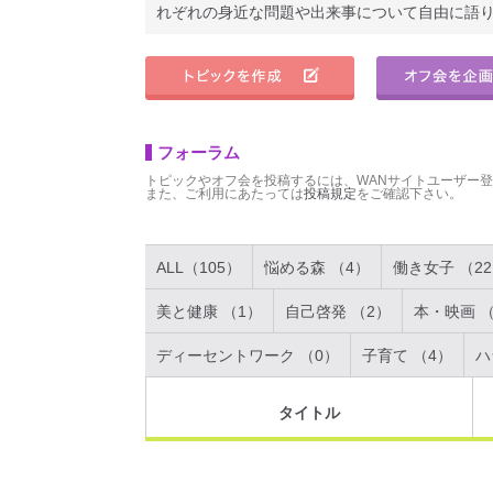
れぞれの身近な問題や出来事について自由に語
フォーラム
トピックやオフ会を投稿するには、WANサイトユーザー
また、ご利用にあたっては
投稿規定
をご確認下さい。
ALL（105）
悩める森 （4）
働き女子 （2
美と健康 （1）
自己啓発 （2）
本・映画 （
ディーセントワーク （0）
子育て （4）
ハ
タイトル