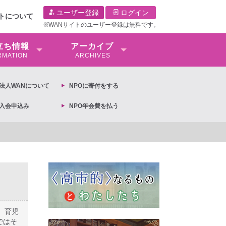
ユーザー登録
ログイン
イトについて
※WANサイトのユーザー登録は無料です。
⽴ち情報
アーカイブ
RMATION
ARCHIVES
O法⼈WANについて
NPOに寄付をする
O入会申込み
NPO年会費を払う
への抗議文 ◆女性差別撤廃条約実現アクション 亀永能布子
、育児
ではそ