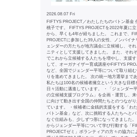
2026.08.07 Fri
FIFTYS PROJECT／わたしたちのバトン基金
桃子です。 FIFTYS PROJECTを2022年夏
から、早くも4年が経ちました。 これまで、FIF
PROJECTに参加した39人の女性、ノンバイナ
ェンダーの方たちが地方議会に立候補し、それ
ニティとして支援してきました。 また、それ
でこれから立候補する人たちを増やし、支援す
して、オーガナイザー育成講座やFIFTYS PRO
など、全国でジェンダー平等について取り組む
りを進めてきました。 次の統一地方選挙まで
私たちは100名の候補者擁立という大きな目標
日々活動に邁進しています。 ・「ジェンダー
の立候補支援プログラム」を企画・運営し、来
に向けて動き出す全国の仲間たちとのつながり
ています。 ・候補者に金銭的支援をする「わ
バトン基金」など、次に挑戦する人たちへとバ
なぐ仕組みも、少しずつ形になってきました。
からジェンダー平等について学び行動する「FIF
PROJECTゼミ」ボランティアの方々の協力に