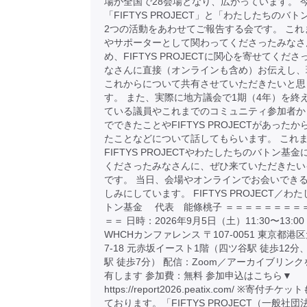
場が全国で28会場となり、広がっています。 
「FIFTYS PROJECT」と「わたしたちのバ
2つの活動をあわせてご報告する会です。 これ
やサポーターとして関わってくださったみなさ
め、FIFTYS PROJECTに関心を寄せてくだ
なさんに直接（オンラインも含め）お伝えし、
これからについて共有させていただきたいと思
す。 また、実際に地方議会で1期（4年）を終
ている議員やこれまでのコミュニティ参加者か
でできたことやFIFTYS PROJECTがあった
たことなどについて話してもらいます。 これ
FIFTYS PROJECTやわたしたちのバトン基
くださったみなさんに、ぜひ来ていただきたい
です。 当日、会場やオンラインでお会いでき
しみにしています。 FIFTYS PROJECT／わ
トン基金 代表 能條桃子 ＝＝＝＝＝＝＝＝
＝＝ 日時：2026年9月5日（土）11:30〜13:
WHCHカンファレンス 〒107-0051 東京都港区
7-18 元赤坂イースト1階（四ツ谷駅 徒歩12分
駅 徒歩7分） 配信：Zoom／アーカイブリン
有します 参加費：無料 参加申込はこちら▼
https://report2026.peatix.com/ ※寄付チ
ております。「FIFTYS PROJECT（一般社団