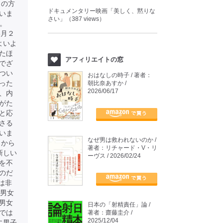
りの方
ドキュメンタリー映画「美しく、黙りな
いま
さい」（387 views）
す。
年8月２
よいよ
たほ
アフィリエイトの窓
でざ
つい
おはなしの時子 / 著者：
った
朝比奈あすか /
2026/06/17
、内
がた
と応
さる
いま
なぜ男は救われないのか /
ろから
著者：リチャード・V・リ
新しい
ーヴス / 2026/02/24
を不
のだ
は非
の男女
男女
日本の「射精責任」論 /
では
著者：齋藤圭介 /
2025/12/04
に男子