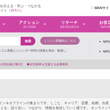
を伝える・学ぶ・つながる
〉
WANサ
サイト（
W
A
N
）
アクション
リサーチ
お役
ACTION
RESEARCH
INFO
ミニコミ図書館はこちら
NP
ミニズム実践とジェンダー研究の情報を発信・集積し、
NP
【抗議文】2026年3月13日第6次男女共同参画基本計画の閣議決定
ライン＆オフラインの集まりです。しごと、キャリア、恋愛、結婚、出産
とを、語り合い、つながり、情報を発信していく場です。 オンライン