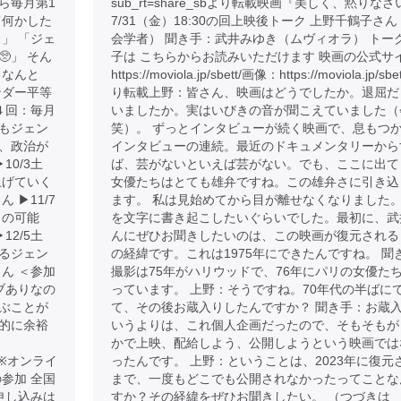
から毎月第1
sub_rt=share_sbより転載映画『美しく、黙りなさ
て何かした
7/31（金）18:30の回上映後トーク 上野千鶴子さ
」 「ジェ
会学者） 聞き手：武井みゆき（ムヴィオラ） トー
」 そん
子は こちらからお読みいただけます 映画の公式サ
、なんと
https://moviola.jp/sbett/画像：https://moviola.jp/sbe
ンダー平等
り転載上野：皆さん、映画はどうでしたか。退屈だ
４回：毎月
いましたか。実はいびきの音が聞こえていました（
もそもジェン
笑）。 ずっとインタビューが続く映画で、息もつ
、政治が
インタビューの連続。最近のドキュメンタリーから
10/3土
ば、芸がないといえば芸がない。でも、ここに出て
上げていく
女優たちはとても雄弁ですね。この雄弁さに引き込
▶︎11/7
ます。 私は見始めてから目が離せなくなりました
らの可能
を文字に書き起こしたいぐらいでした。最初に、武
12/5土
んにぜひお聞きしたいのは、この映画が復元される
るジェン
の経緯です。これは1975年にできたんですね。 聞
ん ＜参加
撮影は75年がハリウッドで、76年にパリの女優た
ブありなの
っています。 上野：そうですね。70年代の半ばに
ぶことが
て、その後お蔵入りしたんですか？ 聞き手：お蔵
金銭的に余裕
いうよりは、これ個人企画だったので、そもそもが
かで上映、配給しよう、公開しようという映画では
.com ※オンライ
ったんです。 上野：ということは、2023年に復元
参加 全国
まで、一度もどこでも公開されなかったってことな
申し込みは
すか？その経緯をぜひお聞きしたい。 （つづきは