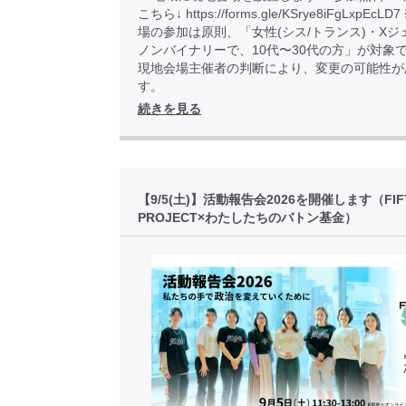
こちら↓ https://forms.gle/KSrye8iFgLxpEcL
場の参加は原則、「女性(シス/トランス)・Xジ
ノンバイナリーで、10代〜30代の方」が対象
現地会場主催者の判断により、変更の可能性が
す。
続きを見る
【9/5(土)】活動報告会2026を開催します（FIF
PROJECT×わたしたちのバトン基金）