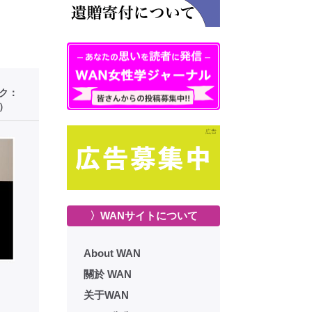
ーク：
）
〉WANサイトについて
About WAN
關於 WAN
关于WAN