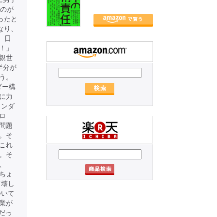
たのが
ったと
なり、
、日
！」
親世
半分が
う。
ダー構
に力
ェンダ
ロ
問題
。そ
これ
。そ
、
ちょ
て壊し
ついて
業が
点だっ