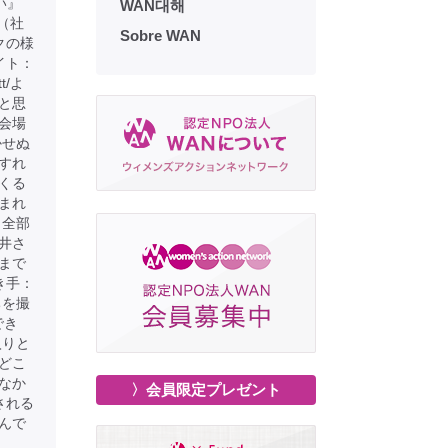
い』
WAN대해
ん（社
Sobre WAN
クの様
イト：
tt/よ
と思
会場
かせぬ
すれ
くる
まれ
。全部
井さ
まで
き手：
ちを撮
でき
入りと
どこ
なか
〉会員限定プレゼント
される
んで