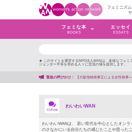
フェミニズム
フェミな本
エッセイ
BOOKS
ESSAYS
★ このサイトを運営するNPO法人WANは、多様なフェ
ジェンダー平等を求める人々に交流の場を提供します。
会事務局
緊急の呼びかけ：
わいわいWAN
わいわいWANは、 若い世代を中心としたオン
のさなかにいる自分たちの感じたことや思ったこ