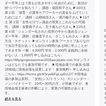
ダー平等とは？誰もが生きやすい社会のために、政治が
持つパワーを知ろう！」 講師：福田和子さん ▶︎10/3土
第２回 「保育・介護等ケアワーカーの賃金を上げていく
ためには？」 講師：山根純佳さん・浦川倫子さん ▶︎11/7
土 第３回「女性ゼロワン議会の現実とこれからの可能
性」 講師：金繁典子さん・五十嵐ちひろさん ▶︎12/5土
2
第４回「ジェンダー化された役所の中から進めるジェン
ダー平等」 講師：佐藤直子さん・さこうもみさん ＜参加
画
方法・チケット＞ ▶︎オンライン参加 アーカイブありなの
で当日予定があっても自分の時間のある時に学ぶことが
できます📝 一般：4,000円 学生：2,000円 金銭的に余裕
がない人：1,000円 申し込みはこちら↓
https://fiftysprojectseminar2026aw.peatix.com ※オンライ
h
ンはどなたでも参加可能です。 ▶︎現地会場での参加 全国
28地域に現地会場を設置します！ 参加無料✨ 申し込みは
こちら↓ https://forms.gle/KSrye8iFgLxpEcLD7 ※現地会
場の参加は原則、「女性(シス/トランス)・Xジェンダー・
ノンバイナリーで、10代〜30代の方」が対象ですが、各
現地会場主催者の判断により、変更の可能性がありま
す。
続きを見る