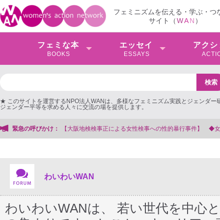
フェミニズムを伝える・学ぶ・つ
サイト（
W
A
N
）
フェミな本
エッセイ
アクシ
BOOKS
ESSAYS
ACTI
★ このサイトを運営するNPO法人WANは、多様なフェミニズム実践とジェンダー
ジェンダー平等を求める人々に交流の場を提供します。
検事正による女性検事への性的暴行事件】 ◆女性検事を支援する会事務局
緊急の呼びかけ：
わいわいWAN
わいわいWANは、 若い世代を中心