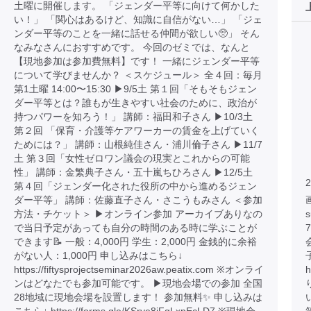
土曜に開催します。 「ジェンダー平等に向けて何かした
い！」 「関心はあるけど、知識に自信がない…」 「ジェ
ンダー平等のことを一緒に話せる仲間が欲しい🥺」 そん
なみなさんにおすすめです。 今回のゼミでは、なんと
【現地参加は参加費無料】です！ 一緒にジェンダー平等
について学びませんか？ ＜スケジュール＞ 全４回：毎月
第1土曜 14:00〜15:30 ▶︎9/5土 第１回「そもそもジェン
ダー平等とは？誰もが生きやすい社会のために、政治が
持つパワーを知ろう！」 講師：福田和子さん ▶︎10/3土
第２回 「保育・介護等ケアワーカーの賃金を上げていく
ためには？」 講師：山根純佳さん・浦川倫子さん ▶︎11/7
土 第３回「女性ゼロワン議会の現実とこれからの可能
性」 講師：金繁典子さん・五十嵐ちひろさん ▶︎12/5土
2
第４回「ジェンダー化された役所の中から進めるジェン
ダー平等」 講師：佐藤直子さん・さこうもみさん ＜参加
画
方法・チケット＞ ▶︎オンライン参加 アーカイブありなの
で当日予定があっても自分の時間のある時に学ぶことが
できます📝 一般：4,000円 学生：2,000円 金銭的に余裕
がない人：1,000円 申し込みはこちら↓
https://fiftysprojectseminar2026aw.peatix.com ※オンライ
h
ンはどなたでも参加可能です。 ▶︎現地会場での参加 全国
28地域に現地会場を設置します！ 参加無料✨ 申し込みは