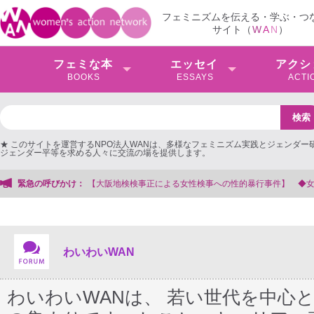
フェミニズムを伝える・学ぶ・つ
サイト（
W
A
N
）
フェミな本
エッセイ
アクシ
BOOKS
ESSAYS
ACTI
★ このサイトを運営するNPO法人WANは、多様なフェミニズム実践とジェンダー
ジェンダー平等を求める人々に交流の場を提供します。
による女性検事への性的暴行事件】 ◆女性検事を支援する会事務局
緊急の呼びかけ：
わいわいWAN
わいわいWANは、 若い世代を中心