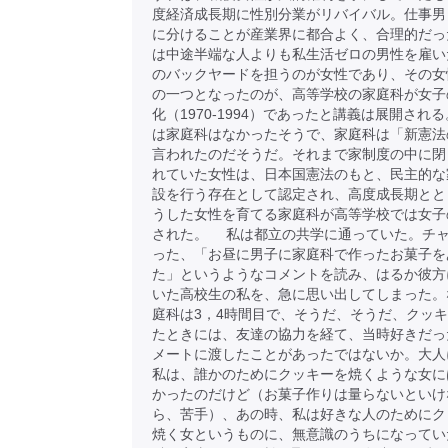
度経済成長期に性別分業がリバイバル。仕事男
に分けることが産業界に都合よく、合理的だっ
は中途半端な人よりも私生活ゼロの男性を雇い
のバックヤードを担うのが女性であり、その女
の一つとなったのが、高等学校の家庭科が女子
化（1970-1994）であったと講義は展開され
は家庭科はなかったそうで、家庭科は「新憲法
言われたのだそうだ。それまで家制度の中に閉
れていた女性は、日本国憲法のもと、民主的な
設を行う存在として認定され、高度成長期とと
うした女性を育てる家庭科が高等学校では女子
された。 私は都立の共学に通っていた。チ
った、「お昼に男子に家庭科で作ったお菓子を
た」というようなコメントを読み、はるか彼方
いた高校生の私を、急に思い出してしまった。
庭科は3，4時間目で、そうだ、そうだ、クッ
たときには、友達の協力を経て、当時好きだっ
メートに渡したことがあったではないか。大人
私は、誰かのためにクッキーを焼くような女に
かったのだけど（お菓子作りは量らないといけ
ら、苦手）、あの時、私は好きな人のためにク
焼く女というものに、無意識のうちになってい