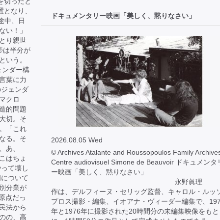
を切ったと
置となり、
ドキュメンタリー映画「美しく、黙りなさい」
途中、日
ない！」
とり親世
帯は半分が
という。
ェンダー構
言葉に力
のジェンダ
マクロ
造的問題
大切。そ
。「これ
なる。そ
2026.08.05 Wed
、あ、
© Archives Atalante and Roussopoulos Family Archives
こはちょ
Centre audiovisuel Simone de Beauvoir ドキュメン
やって壊し
ー映画「美しく、黙りなさい」
明について
永野眞理 
別分業が
作は、デルフィーヌ・セリッグ監督、キャロル・ルッ
が原点だっ
プロス撮影・編集、イオアナ・ヴィーダー編集で、197
民法から
年と1976年に撮影された20時間分の未編集映像をもと
のの、高