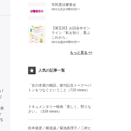
市民憲法審査会
08/11(火)13時30分〜
【第五回】お話会＠オン
ライン「私を知り、選ぶ
これから」
08/14(金)20時00分〜
もっと見る >>
人気の記事一覧
「女の本屋の物語」復刊記念トーク〜バ
トンをつなぐということ（720 views）
 /
タリ
ドキュメンタリー映画「美しく、黙りな
本
さい」（339 views）
ソ
5
松本俊彦／横道誠／菊池真理子／二村ヒ