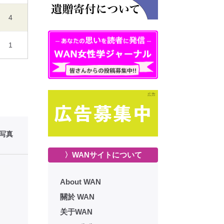
4
1
性写真
〉WANサイトについて
About WAN
關於 WAN
关于WAN