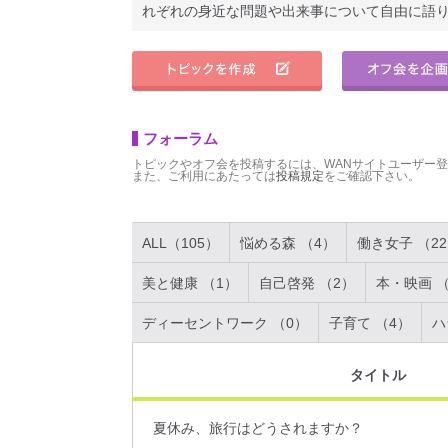
れぞれの身近な問題や出来事について自由に語
フォーラム
トピックやオフ会を投稿するには、WANサイトユーザー
また、ご利用にあたっては
投稿規定
をご確認下さい。
ALL（105）
悩める森 （4）
働き女子 （2
美と健康 （1）
自己啓発 （2）
本・映画 （
ディーセントワーク （0）
子育て （4）
ハ
タイトル
夏休み、旅行はどうされますか？