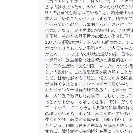
（合っていますか？）、徐々に下がり、100位
きは大騒ぎだったが、今や120位あたりが定位
G７のお荷物と呼ばれていること。内藤先生が
本人は「やることがおとなしすぎて、結果がで
と仰っていたのが、印象的だった。さらに、ひ
代の話となり、父子世帯は9割正社員。母子世
非正規。そのため母子世帯は収入が半分以下だ
1975年の国際女性年から50年も経つのに、ジ
造はぴくりともしない手恐さだ、と内藤先生の
が入る。 このような現状の説明の後、日本
ー状況が一次生産物（社会資源の男性偏在）＝
と、二次生産物（女性問題）＝ミクロという構
という説明へ。この製造装置を読み解くことが
して、社会に起きる問題は、個人に起きる問題
が理解できたときに、ジェンダー問題が本物に
れがジェンダー理解の肝である！」と言われて
私、入門塾で勉強したお陰で、もしかしたらこ
っとわかるかも、と嬉しくなる。 では、どう
ていくか？ ここからより具体的に構造の解
の説明が始まる。まずは、私達が知っている性
生じたのは、高度経済成長期（1955-1973）
たという。国民は戸主と家族から成ると謳う旧
すれば、戦後女性が法的権利を手にしていたも