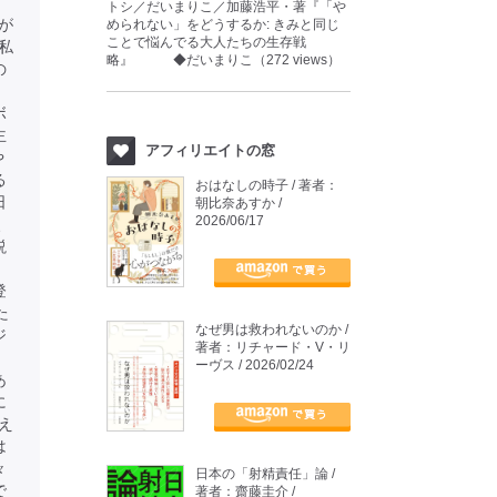
トシ／だいまりこ／加藤浩平・著『「や
が
められない」をどうするか: きみと同じ
ことで悩んでる大人たちの生存戦
私
略』 ◆だいまりこ（272 views）
の
ボ
主
アフィリエイトの窓
や
る
おはなしの時子 / 著者：
日
朝比奈あすか /
2026/06/17
、
説
、
登
た
なぜ男は救われないのか /
ジ
著者：リチャード・V・リ
ーヴス / 2026/02/24
あ
に
え
は
々
日本の「射精責任」論 /
で
著者：齋藤圭介 /