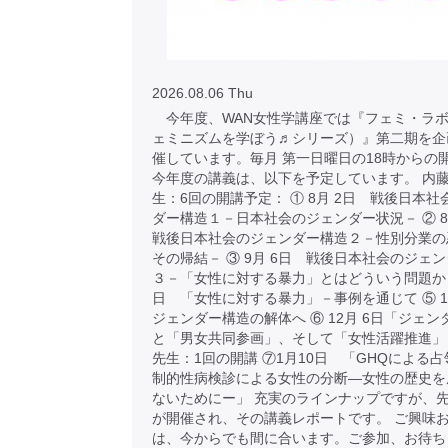
2026.08.06 Thu
今年度、WAN女性学講座では『フェミ・ラボ
ェミニズムを学ぼう♬シリーズ）』第二期を企
催しています。毎月 第一日曜日の18時からの
今年度の講義は、以下を予定しています。 内
生：6回の開講予定： ① 8月 2日 戦後日本
ダー構造１－日本社会のジェンダー状況－ ② 
戦後日本社会のジェンダー構造２－性別分業の
その帰結－ ③ 9月 6日 戦後日本社会のジェ
３－「女性に対する暴力」とはどういう問題か ④
日 「女性に対する暴力」－事例を通じて ⑤ 1
ジェンダー構造の解体へ ⑥ 12月 6日「ジェ
と「男女共同参画」、そして「女性活躍推進」
先生：1回の開講 ⑦1月10日 「GHQによる
制的性病検診による女性の分断―女性の歴史を
ないためにー」 充実のラインナップですが、先
が開催され、その講義レポートです。 ご興味
は、今からでも間に合います。ご参加、お待ち