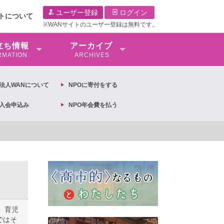
ユーザー登録
ログイン
イトについて
※WANサイトのユーザー登録は無料です。
⽴ち情報
アーカイブ
RMATION
ARCHIVES
O法⼈WANについて
NPOに寄付をする
O入会申込み
NPO年会費を払う
への抗議文 ◆女性差別撤廃条約実現アクション 亀永能布子
、育児
ではそ