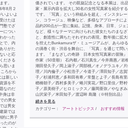
けます。
価されています。 その凱旋記念となる本展は、出
026年8月２
家・展示内容を拡大し30名の女性写真家を紹介す
がいよいよ
です。「写真」という枠組みを超え、インスタレー
受けたほ
ン、コラージュ、映像など、多様なアプローチによ
門塾でざ
品約200点が一堂に集結。記憶、身体、日常、ジェ
ーについ
など、様々なテーマに向けられた彼女たちのまなざ
わかった
と、創造性に満ちたそれぞれの表現。数年後に拡大
とで、内
を控えたBunkamuraザ・ミュージアムが、あらゆ
ありがた
の渦巻く街・渋谷を舞台に、「写真」を通じて問い
ないと応
ます。『まなざしの奇跡 日本女性写真家の冒険』
くださる
作家（50音順） 石内都／石川真生／今井壽惠／岩
ら思いま
潮田登久子／岡上淑子／岡部桃／オノデラユキ／片
ところから
理／川内倫子／小松浩子／今道子／澤田知子／志賀
には新しい
子／杉浦邦恵／多和田有希／常盤とよ子／長島有里
資源を不
楢橋朝子／西村多美子／蜷川実花／野口里佳／野村
題なのだ
子／原美樹子／ヒロミックス／藤岡亜弥／やなぎみ
中身は非
山沢栄子／米田知子／渡辺眸 島隆（※特別出品）
歳での男女
続きを見る
では男女
カテゴリー：
アートトピックス
/
おすすめ情報
建築では
倒的に男子
だったのが