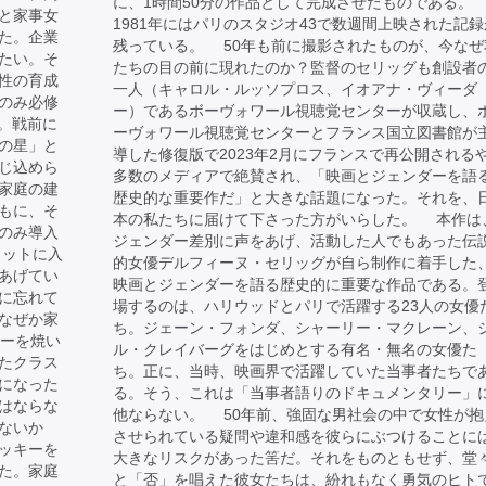
に、1時間50分の作品として完成させたものである。
と家事女
1981年にはパリのスタジオ43で数週間上映された記録
た。企業
残っている。 50年も前に撮影されたものが、今なぜ
たい。そ
たちの目の前に現れたのか？監督のセリッグも創設者
性の育成
一人（キャロル・ルッソプロス、イオアナ・ヴィーダ
のみ必修
ー）であるボーヴォワール視聴覚センターが収蔵し、
る。戦前に
ーヴォワール視聴覚センターとフランス国立図書館が
の星」と
導した修復版で2023年2月にフランスで再公開される
じ込めら
多数のメディアで絶賛され、「映画とジェンダーを語
家庭の建
歴史的な重要作だ」と大きな話題になった。それを、
もに、そ
本の私たちに届けて下さった方がいらした。 本作は
のみ導入
ジェンダー差別に声をあげ、活動した人でもあった伝
ャットに入
的女優デルフィーヌ・セリッグが自ら制作に着手した
あげてい
映画とジェンダーを語る歴史的に重要な作品である。
に忘れて
場するのは、ハリウッドとパリで活躍する23人の女優
なぜか家
ち。ジェーン・フォンダ、シャーリー・マクレーン、
キーを焼い
ル・クレイバーグをはじめとする有名・無名の女優た
たクラス
ち。正に、当時、映画界で活躍していた当事者たちで
になった
る。そう、これは「当事者語りのドキュメンタリー」
はならな
他ならない。 50年前、強固な男社会の中で女性が抱
ないか
させられている疑問や違和感を彼らにぶつけることに
ッキーを
大きなリスクがあった筈だ。それをものともせず、堂
た。家庭
と「否」を唱えた彼女たちは、紛れもなく勇気のヒト