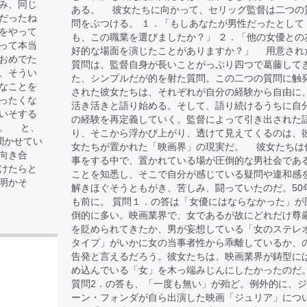
み、同じ
ある。 彼女たちに向かって、セリッグ監督は二つの
だったね
問をぶつける。 １．「もしあなたが男性だったとして
をやって
も、この職業を選びましたか？」 ２．「他の女優との
って本当
好的な場面を演じたことがありますか？」 用意され
おめでた
質問は、監督自身が長いことがっぷり四つで葛藤して
、そうい
た、シンプルだが的を射た質問。この二つの質問に触
なことを
された彼女たちは、それぞれが自分の経験から自由に
ったくな
活き活きと語り始める。そして、語り続けるうちに自
いそする
の経験を再定義していく。監督によって引き出された
た。 と、
り、そこから浮かび上がり、透けて見えてくるのは、
聞かせてい
女たちが置かれた「映画界」の現実だ。 彼女たちは
向き合
事をする中で、置かれている場が圧倒的な男社会であ
けたらと
ことを知悉し、そこで自分が感じている疑問や違和感
明かそ
解きほぐそうともがき、苦しみ、闘っていたのだ。50
も前に。 質問１．の答は「女優にはならなかった」が
倒的に多い。映画業界で、女であるが故にどれだけ尊
を貶められてきたか、男が妄想している「女のステレ
タイプ」がいかに女の当事者性から乖離しているか、
告発と言えるだろう。彼女たちは、映画業界が鋳型に
め込んでいる「女」を木っ端みじんにしたかったのだ
質問2．の答も、「一度も無い」が殆ど。例外的に、
ーン・フォンダが自ら出演した映画「ジュリア」につ