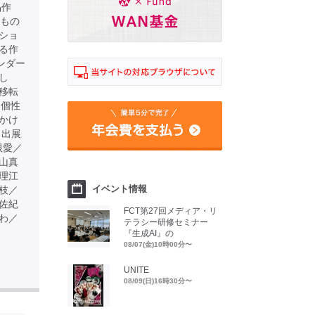
品作
るもの
ショ
る作
ンダー
し
移転
る個性
かけ
 出展
根愛／
山真
理江
イベント情報
枝／
佐紀
FCT第27回メディア・リ
わ／
テラシー研修セミナー
『生成AI』の
08/07(金)10時00分〜
UNITE
08/09(日)16時30分〜