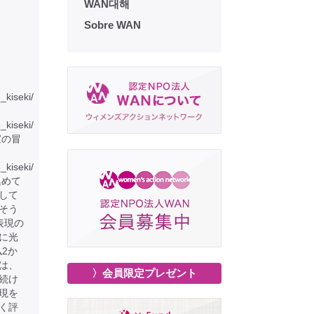
WAN대해
Sobre WAN
6_kiseki/
6_kiseki/
家の冒
_kiseki/
集めて
して
そう
表現の
に光
仏2か
は、
〉会員限定プレゼント
続け
現を
く評