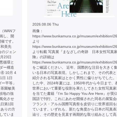
2026.08.06 Thu
（WANフ
画像：
画し、開
https://www.bunkamura.co.jp/museum/exhibition/2
開催です。
より
藤和美先
https://www.bunkamura.co.jp/museum/exhibition/2
社会のジェン
より転載 写真展『まなざしの奇跡 日本女性写真
8月23日
険』の詳細は
悪循環と
https://www.bunkamura.co.jp/museum/exhibition/26
ンダー構造
をご確認ください。 近年、国際的な注目を大きく
 10月 4
いる日本の写真表現。しかしこれまで、その代表と
1日 1日
紹介される写真家はとかく男性に偏りがちでした。
ンダー平等」
した中、2024年夏には、1950年代から今日まで、
 茶園敏美
世界において重要な役割を果たしてきた女性写真家
占領地の強
を当てた書籍『I’m So Happy You Are Here』が英
風化させ
国語で刊行。これにあわせ開催された同名の展覧会
日第1回
フランス・アルル国際写真祭を皮切りに世界巡回を
おありの方
ています。いずれも、新たな角度から日本の写真表
していま
辿り、その歴史を見直す画期的な取り組みとして高