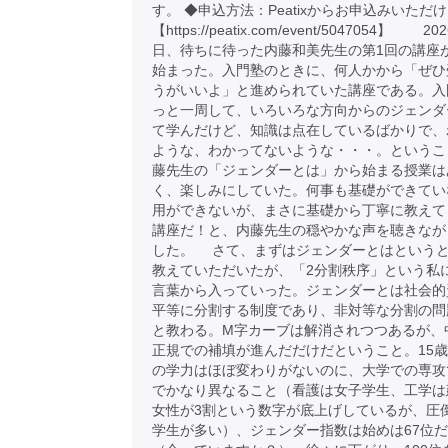
す。 ◆申込方法：Peatixからお申込みいただ
【https://peatix.com/event/5047054】 2
日、待ちに待った内藤和美先生の第1回の講座
始まった。入門塾のときに、何人かから「ぜひ
うがいいよ」と進められていた講座である。入
っと一周して、いろいろな方向からのジェンダ
て学んだけど、知識は点在しているばかりで、
ような、わかってないような・・・。というこ
藤先生の「ジェンダーとは」から始まる授業は
く、楽しみにしていた。何事も基礎ができてい
用ができないが、まさに基礎から丁寧に教えて
講座だ！と、内藤先生の穏やかな声を聴きなが
した。 さて、まずはジェンダーとはという
教えていただいたが、「2分割秩序」という私
言葉から入っていった。ジェンダーとは社会的
平等に分割する制度であり、非対等な分割の問
と教わる。M字カーブは解消されつつあるが、
正規での補填が進んだだけだということ。15
の学力はほぼ変わりがないのに、大学での専攻
でかなり異なること（看護は女子学生、工学は
女性が3割という数字が底上げしているが、圧
学生が多い）、ジェンダー指数は始めは67位