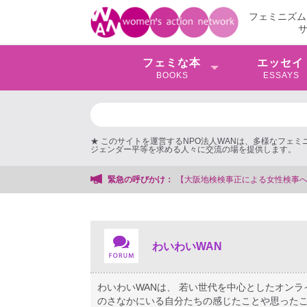
フェミニズム
フェミな本
エッセイ
BOOKS
ESSAYS
★ このサイトを運営するNPO法人WANは、多様なフェ
ジェンダー平等を求める人々に交流の場を提供します。
会事務局
緊急の呼びかけ：
わいわいWAN
わいわいWANは、 若い世代を中心としたオン
のさなかにいる自分たちの感じたことや思ったこ