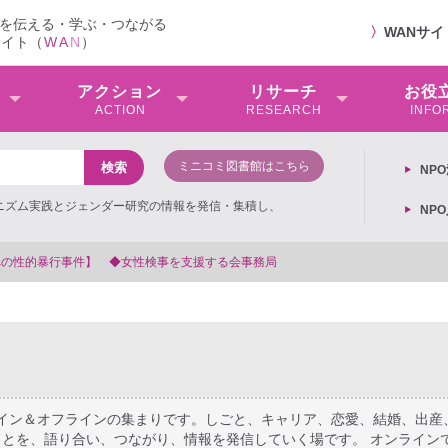
を伝える・学ぶ・つながる
〉
WANサ
サイト（
W
A
N
）
アクション
リサーチ
お役
ACTION
RESEARCH
INFO
ミニコミ図書館はこちら
NP
ミニズム実践とジェンダー研究の情報を発信・集積し、
NP
【抗議文】2026年3月13日第6次男女共同参画基本計画の閣議決定
ライン＆オフラインの集まりです。しごと、キャリア、恋愛、結婚、出産
とを、語り合い、つながり、情報を発信していく場です。 オンライン