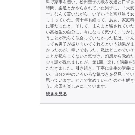
科で家事を習い、松田聖子の歌を友達と口ずさ
時間、柔道とかやらされていた男子に、「大変
ー」なんて言いながら、いそいそと寄り添う女
しまっていた。何十年も経って、ああ、家庭科
に罪だったと、そして、まんまと騙されていた
い高校生の自分に、今になって気づく。しかし
うことが恐らく似合っていなかった私は、そん
しても男子が振り向いてくれるという効果がま
かったのが、幸いであった。私はどこかでいそ
ことが私らしくないと気づき、幻想から覚め
少々話が逸れましたが、第1回、楽しく講義を
ただきました。引き続き、丁寧に先生の講義に
い、自分の中のいろいろな気づきを発見してい
思っています。どこで覚めていったのかも解き
う。次回も楽しみにしています。
続きを見る