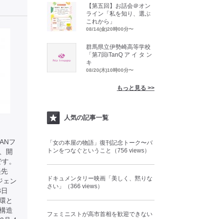
【第五回】お話会＠オン
ライン「私を知り、選ぶ
これから」
08/14(金)20時00分〜
群馬県立伊勢崎高等学校
「第7回iTanQ ア イ タ ン
キ
08/20(木)10時00分〜
もっと見る >>
人気の記事一覧
ANフ
「女の本屋の物語」復刊記念トーク〜バ
トンをつなぐということ（756 views）
、開
です。
美先
ドキュメンタリー映画「美しく、黙りな
ジェン
さい」（366 views）
23日
環と
ー構造
フェミニストが高市首相を歓迎できない