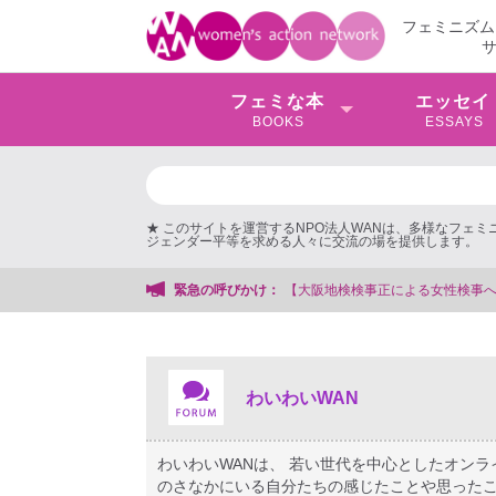
フェミニズム
フェミな本
エッセイ
BOOKS
ESSAYS
★ このサイトを運営するNPO法人WANは、多様なフェ
ジェンダー平等を求める人々に交流の場を提供します。
する会事務局
緊急の呼びかけ：
わいわいWAN
わいわいWANは、 若い世代を中心としたオン
のさなかにいる自分たちの感じたことや思ったこ