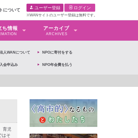
ユーザー登録
ログイン
イトについて
※WANサイトのユーザー登録は無料です。
⽴ち情報
アーカイブ
RMATION
ARCHIVES
O法⼈WANについて
NPOに寄付をする
O入会申込み
NPO年会費を払う
定への抗議文 ◆女性差別撤廃条約実現アクション 亀永能布子
、育児
ではそ