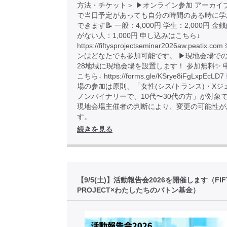
方法・チケット＞ ▶︎オンライン参加 アーカイ
で当日予定があっても自分の時間のある時に学
できます📝 一般：4,000円 学生：2,000円 
がない人：1,000円 申し込みはこちら↓
https://fiftysprojectseminar2026aw.peatix
ンはどなたでも参加可能です。 ▶︎現地会場での
28地域に現地会場を設置します！ 参加無料✨ 
こちら↓ https://forms.gle/KSrye8iFgLxpEcL
場の参加は原則、「女性(シス/トランス)・Xジ
ノンバイナリーで、10代〜30代の方」が対象
現地会場主催者の判断により、変更の可能性が
す。
続きを見る
【9/5(土)】活動報告会2026を開催します（FIF
PROJECT×わたしたちのバトン基金）