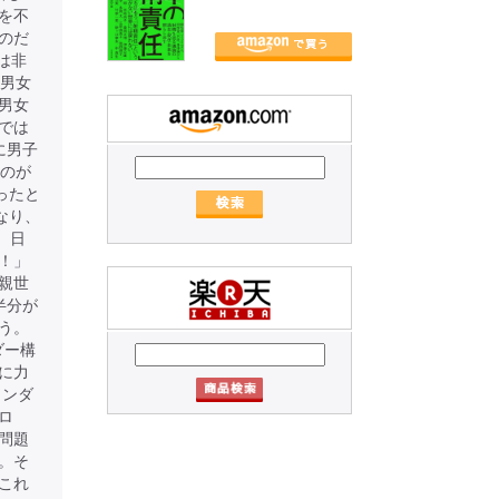
を不
のだ
は非
の男女
男女
では
に男子
たのが
ったと
なり、
、日
！」
親世
半分が
う。
ダー構
に力
ェンダ
ロ
問題
。そ
これ