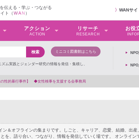
を伝える・学ぶ・つながる
〉
WANサ
サイト（
W
A
N
）
アクション
リサーチ
お役
ACTION
RESEARCH
INFO
ミニコミ図書館はこちら
NP
ミニズム実践とジェンダー研究の情報を発信・集積し、
NP
【抗議文】2026年3月13日第6次男女共同参画基本計画の閣議決
ライン＆オフラインの集まりです。しごと、キャリア、恋愛、結婚、出産
とを、語り合い、つながり、情報を発信していく場です。 オンライン