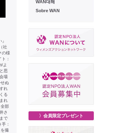
WAN대해
Sobre WAN
い』
ん（社
クの様
イト：
tt/よ
と思
会場
かせぬ
すれ
くる
まれ
。全部
井さ
〉会員限定プレゼント
まで
き手：
ちを撮