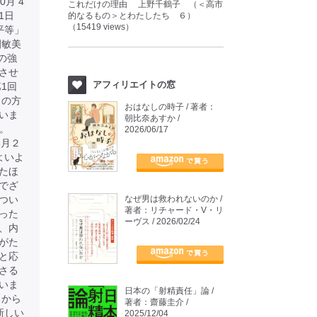
月 4
これだけの理由 上野千鶴子 （＜高市
 1日
的なるもの＞とわたしたち ６）
（15419 views）
平等」
園敏美
の強
させ
アフィリエイトの窓
1回
りの方
おはなしの時子 / 著者：
いま
朝比奈あすか /
す。
2026/06/17
年8月２
よいよ
たほ
でざ
つい
なぜ男は救われないのか /
著者：リチャード・V・リ
った
ーヴス / 2026/02/24
、内
がた
と応
さる
いま
日本の「射精責任」論 /
ろから
著者：齋藤圭介 /
新しい
2025/12/04