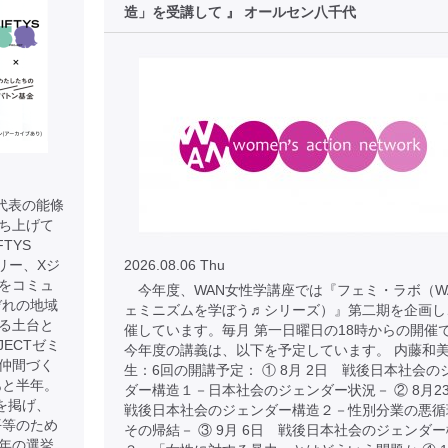
造」を受講して 』 オールセン八千代
 代表の能條
に立ち上げて
TYS
リー、Xジ
2026.08.06 Thu
をコミュ
今年度、WAN女性学講座では『フェミ・ラボ（W
ぞれの地域
ェミニズムを学ぼう♬シリーズ）』第二期を企画し
る土台と
催しています。毎月 第一日曜日の18時からの開催
JECTゼミ
今年度の講義は、以下を予定しています。 内藤和
仲間づく
生：6回の開講予定： ① 8月 2日 戦後日本社会の
あと半年。
ダー構造１－日本社会のジェンダー状況－ ② 8月
を掲げ、
戦後日本社会のジェンダー構造２－性別分業の悪循
平等のため
その帰結－ ③ 9月 6日 戦後日本社会のジェンダ
年の選挙