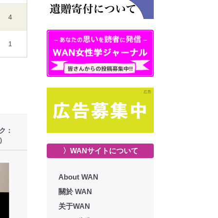
4
1
ーク：
）
〉WANサイトについて
About WAN
關於 WAN
关于WAN