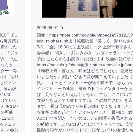
2026.08.07 Fri
JECTゼミ
画像：https://note.com/moviola/n/nbec1a57d1215?
から毎月第1
sub_rt=share_sbより転載映画『美しく、黙りなさ
て何かした
7/31（金）18:30の回上映後トーク 上野千鶴子さ
」 「ジェ
会学者） 聞き手：武井みゆき（ムヴィオラ） トー
」 そん
子は こちらからお読みいただけます 映画の公式サ
、なんと
https://moviola.jp/sbett/画像：https://moviola.jp/sbe
ンダー平等
り転載上野：皆さん、映画はどうでしたか。退屈だ
４回：毎月
いましたか。実はいびきの音が聞こえていました（
もそもジェン
笑）。 ずっとインタビューが続く映画で、息もつ
、政治が
インタビューの連続。最近のドキュメンタリーから
10/3土
ば、芸がないといえば芸がない。でも、ここに出て
上げていく
女優たちはとても雄弁ですね。この雄弁さに引き込
▶︎11/7
ます。 私は見始めてから目が離せなくなりました
らの可能
を文字に書き起こしたいぐらいでした。最初に、武
12/5土
んにぜひお聞きしたいのは、この映画が復元される
るジェン
の経緯です。これは1975年にできたんですね。 聞
ん ＜参加
撮影は75年がハリウッドで、76年にパリの女優た