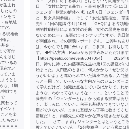
３－「女性に対する暴力」とはどういう問題か ④ 10
が生まれ
日 「女性に対する暴力」－事例を通じて ⑤ 11日
たしたちの
ジェンダー構造の解体へ ⑥ 12月 6日「ジェンダー
トンをつ
と「男女共同参画」、そして「女性活躍推進」 茶
 ・各地域
先生：1回の開講 ⑦1月10日 「GHQによる占領地
TYS
制的性病検診による女性の分断―女性の歴史を風化
よる現地会
ないためにー」 充実のラインナップですが、先日第
今回は、
が開催され、その講義レポートです。 ご興味おあ
トン基金」、
は、今からでも間に合います。ご参加、お待ちして
まで寄付
す。 ◆申込方法：Peatixからお申込みいただけま
んをはじ
【https://peatix.com/event/5047054】 2026
さっているみ
日、待ちに待った内藤和美先生の第1回の講座がい
現在地と
始まった。入門塾のときに、何人かから「ぜひ受け
っていま
うがいいよ」と進められていた講座である。入門塾
えようとし
っと一周して、いろいろな方向からのジェンダーに
らも、1期
て学んだけど、知識は点在しているばかりで、わか
から挑戦でき
ような、わかってないような・・・。ということで
まで
藤先生の「ジェンダーとは」から始まる授業はあり
金に関わって
く、楽しみにしていた。何事も基礎ができていない
イベント
用ができないが、まさに基礎から丁寧に教えてくだ
ることを楽
講座だ！と、内藤先生の穏やかな声を聴きながら思
たしたちのバ
した。 さて、まずはジェンダーとはというとこ
＝＝＝＝＝
教えていただいたが、「2分割秩序」という私には