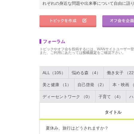
れぞれの身近な問題や出来事について自由に語
フォーラム
トピックやオフ会を投稿するには、WANサイトユーザー
また、ご利用にあたっては
投稿規定
をご確認下さい。
ALL（105）
悩める森 （4）
働き女子 （2
美と健康 （1）
自己啓発 （2）
本・映画 （
ディーセントワーク （0）
子育て （4）
ハ
タイトル
夏休み、旅行はどうされますか？