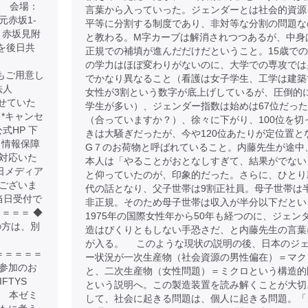
00 会場：
言葉から入っていった。ジェンダーとは社会的資源
元赤坂1-
平等に分割する制度であり、非対等な分割の問題な
、赤坂見附
と教わる。M字カーブは解消されつつあるが、中身
クを後日共
正規での補填が進んだだけだということ。15歳で
の学力はほぼ変わりがないのに、大学での専攻では
ケットもご用意し
でかなり異なること（看護は女子学生、工学は建築
法人
女性が3割という数字が底上げしているが、圧倒的
させていた
学生が多い）、ジェンダー指数は始めは67位だっ
 *キャンセ
（合っていますか？）、徐々に下がり、100位を切
公式HP 下
きは大騒ぎだったが、今や120位あたりが定位置と
 情報保障
G７のお荷物と呼ばれていること。内藤先生が途中
対応いた
本人は「やることがおとなしすぎて、結果がでない
日メディア
と仰っていたのが、印象的だった。さらに、ひとり
ございま
代の話となり、父子世帯は9割正社員。母子世帯は
当日受付で
非正規。そのため母子世帯は収入が半分以下だとい
＝＝＝ ◆
1975年の国際女性年から50年も経つのに、ジェン
の方は、別
造はぴくりともしない手恐さだ、と内藤先生の言葉
が入る。 このような現状の説明の後、日本のジ
＝＝＝＝＝＝＝＝
ー状況が一次生産物（社会資源の男性偏在）＝マク
地参加のお
と、二次生産物（女性問題）＝ミクロという構造的
FTYS
という説明へ。この製造装置を読み解くことが大切
。 本ゼミ
して、社会に起きる問題は、個人に起きる問題。「