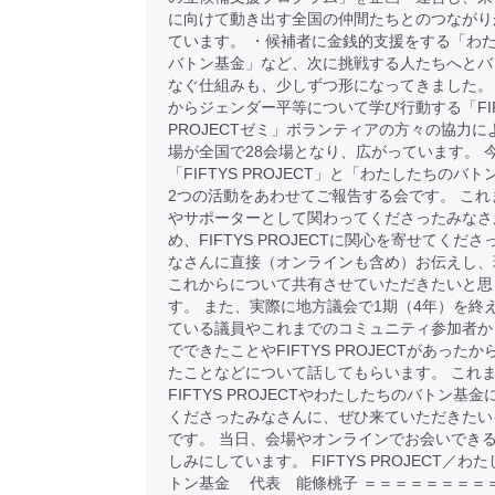
に向けて動き出す全国の仲間たちとのつながり
ています。 ・候補者に金銭的支援をする「わ
バトン基金」など、次に挑戦する人たちへとバ
なぐ仕組みも、少しずつ形になってきました。
からジェンダー平等について学び行動する「FIF
PROJECTゼミ」ボランティアの方々の協力に
場が全国で28会場となり、広がっています。 
「FIFTYS PROJECT」と「わたしたちのバ
2つの活動をあわせてご報告する会です。 これ
やサポーターとして関わってくださったみなさ
め、FIFTYS PROJECTに関心を寄せてくだ
なさんに直接（オンラインも含め）お伝えし、
これからについて共有させていただきたいと思
す。 また、実際に地方議会で1期（4年）を終
ている議員やこれまでのコミュニティ参加者か
でできたことやFIFTYS PROJECTがあった
たことなどについて話してもらいます。 これ
FIFTYS PROJECTやわたしたちのバトン基
くださったみなさんに、ぜひ来ていただきたい
です。 当日、会場やオンラインでお会いでき
しみにしています。 FIFTYS PROJECT／わ
トン基金 代表 能條桃子 ＝＝＝＝＝＝＝＝