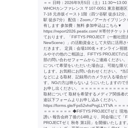
＝＝ 日時：2026年9月5日（土）11:30〜13:
WHCHカンファレンス 〒107-0051 東京都港区
7-18 元赤坂イースト1階（四ツ谷駅 徒歩12分
駅 徒歩7分） 配信：Zoom／アーカイブリン
有します 参加費：無料 参加申込はこちら▼
https://report2026.peatix.com/ ※寄付チ
ております。「FIFTYS PROJECT（一般社団
NewScene）」の活動資金として大切に活用
だきます。 定員：会場100名＋オンライン視聴
ルやその他のご相談は、FIFTYS PROJECTの
部の問い合わせフォームからご連絡ください。
について希望をいただいた場合は、可能な限り
します。お気軽にお問い合わせください。 *当
などによる取材、記録用のカメラが入る場合が
す。NGの方は映らないようにいたしますので
お申し出ください。 ＝＝＝＝＝＝＝＝＝＝＝＝
取材について 取材を希望するメディア関係者
途以下フォームよりお申し込みください。
https://forms.gle/Fps52vhsPngLLYTVA 
＝＝＝＝＝＝＝ ◆FIFTYS PROJECTゼミ 現
誘い 報告会終了後の14時より、同会場にて「FI
PROJECTゼミ 秋冬 第1回」を開催いたします