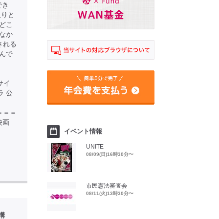
でき
入りと
どこ
なか
される
んで
サイ
オラ 公
＝＝＝＝＝
映画
イベント情報
UNITE
08/09(日)16時30分〜
市民憲法審査会
08/11(火)13時30分〜
構