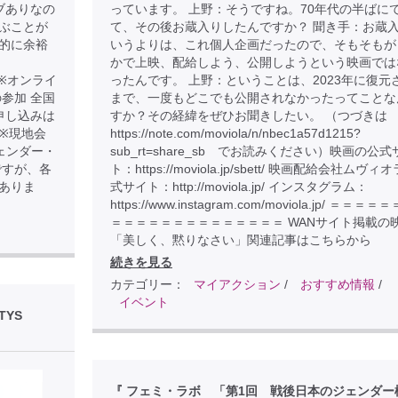
ブありなの
っています。 上野：そうですね。70年代の半ばに
ぶことが
て、その後お蔵入りしたんですか？ 聞き手：お蔵
金銭的に余裕
いうよりは、これ個人企画だったので、そもそもが
かで上映、配給しよう、公開しようという映画では
.com ※オンライ
ったんです。 上野：ということは、2023年に復元
参加 全国
まで、一度もどこでも公開されなかったってことな
申し込みは
すか？その経緯をぜひお聞きしたい。 （つづきは
D7 ※現地会
https://note.com/moviola/n/nbec1a57d1215?
ェンダー・
sub_rt=share_sb でお読みください）映画の公式
ですが、各
ト：https://moviola.jp/sbett/ 映画配給会社ムヴィ
ありま
式サイト：http://moviola.jp/ インスタグラム：
https://www.instagram.com/moviola.jp/ ＝＝＝
＝＝＝＝＝＝＝＝＝＝＝＝＝＝ WANサイト掲載の
「美しく、黙りなさい」関連記事はこちらから
続きを見る
カテゴリー：
マイアクション
/
おすすめ情報
/
イベント
TYS
『 フェミ・ラボ 「第1回 戦後日本のジェンダー